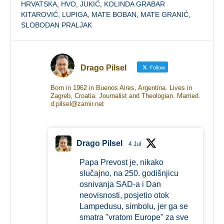
HRVATSKA
,
HVO
,
JUKIĆ
,
KOLINDA GRABAR
KITAROVIĆ
,
LUPIGA
,
MATE BOBAN
,
MATE GRANIĆ
,
SLOBODAN PRALJAK
Drago Pilsel
Follow
Born in 1962 in Buenos Aires, Argentina. Lives in
Zagreb, Croatia. Journalist and Theologian. Married.
d.pilsel@zamir.net
Drago Pilsel
4 Jul
Papa Prevost je, nikako
slučajno, na 250. godišnjicu
osnivanja SAD-a i Dan
neovisnosti, posjetio otok
Lampedusu, simbolu, jer ga se
smatra "vratom Europe" za sve