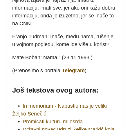
informaciju, imati sve, jer ako oni kažu dobru
informaciju, onda je izuzetno, jer se inače to
na CNN—
Franjo Tuđman: Inače, među nama, rušenje
u vojnom pogledu, kome ide više u korist?
Mate Boban: Nama.” (23.11.1993.)
(Prenosimo s portala
Telegram
).
Još tekstova ovog autora:
•
In memoriam - Napustio nas je veliki
Željko Senečić
•
Promicati kulturu milosrđa
•
Državni novac udruzi Željke Markić koja