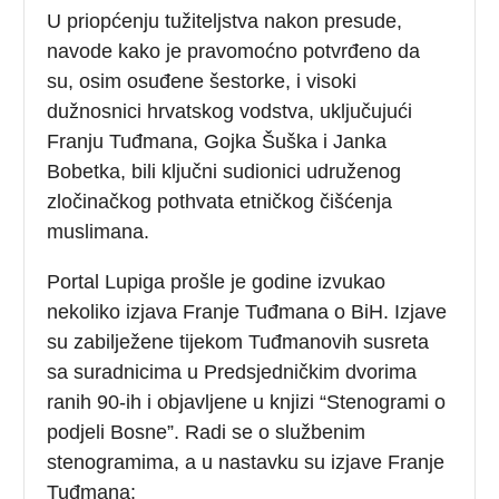
U priopćenju tužiteljstva nakon presude,
navode kako je pravomoćno potvrđeno da
su, osim osuđene šestorke, i visoki
dužnosnici hrvatskog vodstva, uključujući
Franju Tuđmana, Gojka Šuška i Janka
Bobetka, bili ključni sudionici udruženog
zločinačkog pothvata etničkog čišćenja
muslimana.
Portal Lupiga prošle je godine izvukao
nekoliko izjava Franje Tuđmana o BiH. Izjave
su zabilježene tijekom Tuđmanovih susreta
sa suradnicima u Predsjedničkim dvorima
ranih 90-ih i objavljene u knjizi “Stenogrami o
podjeli Bosne”. Radi se o službenim
stenogramima, a u nastavku su izjave Franje
Tuđmana: