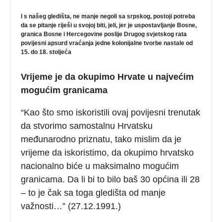
I s našeg gledišta, ne manje negoli sa srpskog, postoji potreba
da se pitanje riješi u svojoj biti, jeli, jer je uspostavljanje Bosne,
granica Bosne i Hercegovine poslije Drugog svjetskog rata
povijesni apsurd vraćanja jedne kolonijalne tvorbe nastale od
15. do 18. stoljeća
Vrijeme je da okupimo Hrvate u najvećim
mogućim granicama
“Kao što smo iskoristili ovaj povijesni trenutak
da stvorimo samostalnu Hrvatsku
međunarodno priznatu, tako mislim da je
vrijeme da iskoristimo, da okupimo hrvatsko
nacionalno biće u maksimalno mogućim
granicama. Da li bi to bilo baš 30 općina ili 28
– to je čak sa toga gledišta od manje
važnosti…” (27.12.1991.)