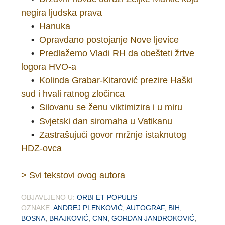
negira ljudska prava
•
Hanuka
•
Opravdano postojanje Nove ljevice
•
Predlažemo Vladi RH da obešteti žrtve
logora HVO-a
•
Kolinda Grabar-Kitarović prezire Haški
sud i hvali ratnog zločinca
•
Silovanu se ženu viktimizira i u miru
•
Svjetski dan siromaha u Vatikanu
•
Zastrašujući govor mržnje istaknutog
HDZ-ovca
> Svi tekstovi ovog autora
OBJAVLJENO U:
ORBI ET POPULIS
OZNAKE:
ANDREJ PLENKOVIĆ
,
AUTOGRAF
,
BIH
,
BOSNA
,
BRAJKOVIĆ
,
CNN
,
GORDAN JANDROKOVIĆ
,