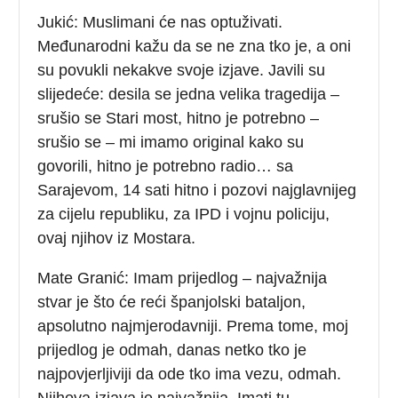
Jukić: Muslimani će nas optuživati.
Međunarodni kažu da se ne zna tko je, a oni
su povukli nekakve svoje izjave. Javili su
slijedeće: desila se jedna velika tragedija –
srušio se Stari most, hitno je potrebno –
srušio se – mi imamo original kako su
govorili, hitno je potrebno radio… sa
Sarajevom, 14 sati hitno i pozovi najglavnijeg
za cijelu republiku, za IPD i vojnu policiju,
ovaj njihov iz Mostara.
Mate Granić: Imam prijedlog – najvažnija
stvar je što će reći španjolski bataljon,
apsolutno najmjerodavniji. Prema tome, moj
prijedlog je odmah, danas netko tko je
najpovjerljiviji da ode tko ima vezu, odmah.
Njihova izjava je najvažnija. Imati tu