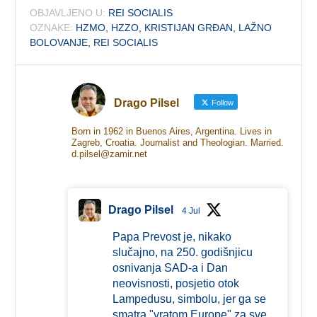
OBJAVLJENO U:
REI SOCIALIS
OZNAKE:
HZMO
,
HZZO
,
KRISTIJAN GRĐAN
,
LAŽNO
BOLOVANJE
,
REI SOCIALIS
Drago Pilsel
Follow
Born in 1962 in Buenos Aires, Argentina. Lives in
Zagreb, Croatia. Journalist and Theologian. Married.
d.pilsel@zamir.net
Drago Pilsel
4 Jul
Papa Prevost je, nikako
slučajno, na 250. godišnjicu
osnivanja SAD-a i Dan
neovisnosti, posjetio otok
Lampedusu, simbolu, jer ga se
smatra "vratom Europe" za sve