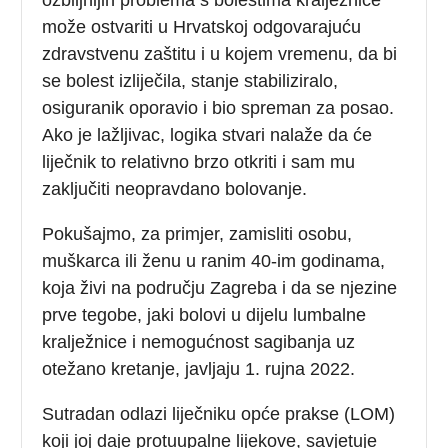
može ostvariti u Hrvatskoj odgovarajuću
zdravstvenu zaštitu i u kojem vremenu, da bi
se bolest izliječila, stanje stabiliziralo,
osiguranik oporavio i bio spreman za posao.
Ako je lažljivac, logika stvari nalaže da će
liječnik to relativno brzo otkriti i sam mu
zaključiti neopravdano bolovanje.
Pokušajmo, za primjer, zamisliti osobu,
muškarca ili ženu u ranim 40-im godinama,
koja živi na području Zagreba i da se njezine
prve tegobe, jaki bolovi u dijelu lumbalne
kralježnice i nemogućnost sagibanja uz
otežano kretanje, javljaju 1. rujna 2022.
Sutradan odlazi liječniku opće prakse (LOM)
koji joj daje protuupalne lijekove, savjetuje