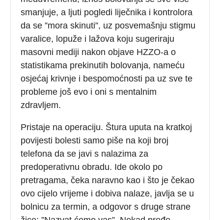
smanjuje, a ljuti pogledi liječnika i kontrolora
da se ”mora skinuti”, uz posvemašnju stigmu
varalice, lopuže i lažova koju sugeriraju
masovni mediji nakon objave HZZO-a o
statistikama prekinutih bolovanja, nameću
osjećaj krivnje i bespomoćnosti pa uz sve te
probleme još evo i oni s mentalnim
zdravljem.
Pristaje na operaciju. Štura uputa na kratkoj
povijesti bolesti samo piše na koji broj
telefona da se javi s nalazima za
predoperativnu obradu. Ide okolo po
pretragama, čeka naravno kao i što je čekao
ovo cijelo vrijeme i dobiva nalaze, javlja se u
bolnicu za termin, a odgovor s druge strane
žice: ”Nazvat ćemo vas”. Nekad prođe