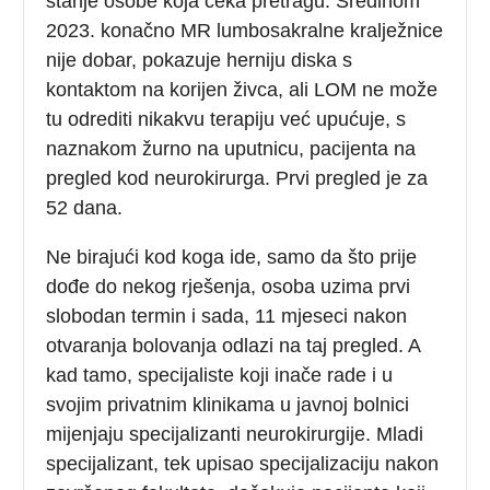
stanje osobe koja čeka pretragu. Sredinom
2023. konačno MR lumbosakralne kralježnice
nije dobar, pokazuje herniju diska s
kontaktom na korijen živca, ali LOM ne može
tu odrediti nikakvu terapiju već upućuje, s
naznakom žurno na uputnicu, pacijenta na
pregled kod neurokirurga. Prvi pregled je za
52 dana.
Ne birajući kod koga ide, samo da što prije
dođe do nekog rješenja, osoba uzima prvi
slobodan termin i sada, 11 mjeseci nakon
otvaranja bolovanja odlazi na taj pregled. A
kad tamo, specijaliste koji inače rade i u
svojim privatnim klinikama u javnoj bolnici
mijenjaju specijalizanti neurokirurgije. Mladi
specijalizant, tek upisao specijalizaciju nakon