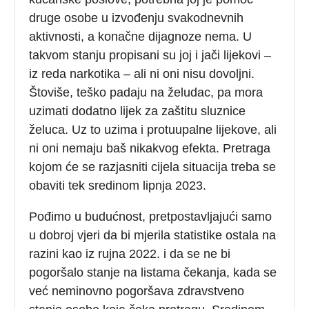
druge osobe u izvođenju svakodnevnih
aktivnosti, a konačne dijagnoze nema. U
takvom stanju propisani su joj i jači lijekovi –
iz reda narkotika – ali ni oni nisu dovoljni.
Štoviše, teško padaju na želudac, pa mora
uzimati dodatno lijek za zaštitu sluznice
želuca. Uz to uzima i protuupalne lijekove, ali
ni oni nemaju baš nikakvog efekta. Pretraga
kojom će se razjasniti cijela situacija treba se
obaviti tek sredinom lipnja 2023.
Pođimo u budućnost, pretpostavljajući samo
u dobroj vjeri da bi mjerila statistike ostala na
razini kao iz rujna 2022. i da se ne bi
pogoršalo stanje na listama čekanja, kada se
već neminovno pogoršava zdravstveno