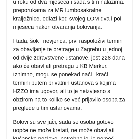
u roku od dva mjeseca i sada s tim nalazima,
preporukama za MR lumbosakralne
kralježnice, odlazi kod svojeg LOM dva i pol
mjeseca nakon otvaranja bolovanja.
I tada, šok i nevjerica, prvi raspoloživi termin
za obavljanje te pretrage u Zagrebu u jednoj
od dvije zdravstvene ustanove, jest 228 dana
ako će obavljati pretragu u KB Merkur.
Iznimno, mogu se ponekad naći i kraći
termini putem privatnih ustanova s kojima
HZZO ima ugovor, ali to je neizvjesno s
obzirom na to koliko se već prijavilo osoba za
preglede u tim ustanovama.
Bolovi su sve jači, sada se osoba gotovo
uopće ne može kretati, ne može obavljati
kućanske poslove, potrebna joj je pomoć