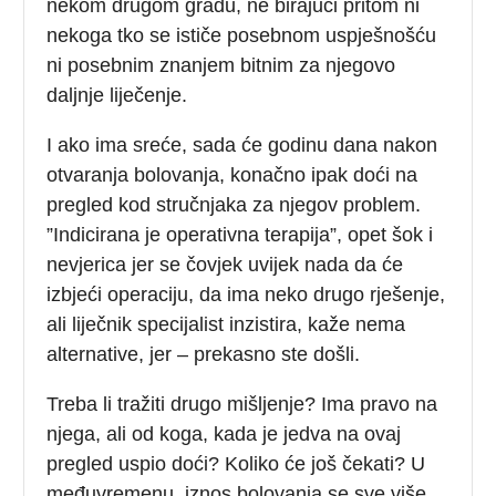
nekom drugom gradu, ne birajući pritom ni
nekoga tko se ističe posebnom uspješnošću
ni posebnim znanjem bitnim za njegovo
daljnje liječenje.
I ako ima sreće, sada će godinu dana nakon
otvaranja bolovanja, konačno ipak doći na
pregled kod stručnjaka za njegov problem.
”Indicirana je operativna terapija”, opet šok i
nevjerica jer se čovjek uvijek nada da će
izbjeći operaciju, da ima neko drugo rješenje,
ali liječnik specijalist inzistira, kaže nema
alternative, jer – prekasno ste došli.
Treba li tražiti drugo mišljenje? Ima pravo na
njega, ali od koga, kada je jedva na ovaj
pregled uspio doći? Koliko će još čekati? U
međuvremenu, iznos bolovanja se sve više