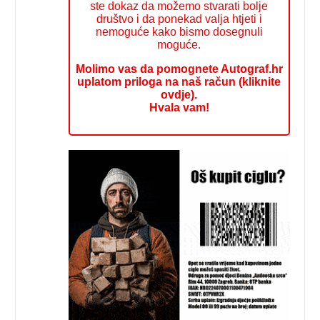
ste dokaz da možemo stvarati bolje
društvo i da ponekad valja htjeti i
nemoguće kako bismo dosegnuli
moguće.
Molimo vas da pomognete Autograf.hr
uplatom priloga na naš račun (kliknite
ovdje).
Hvala vam!