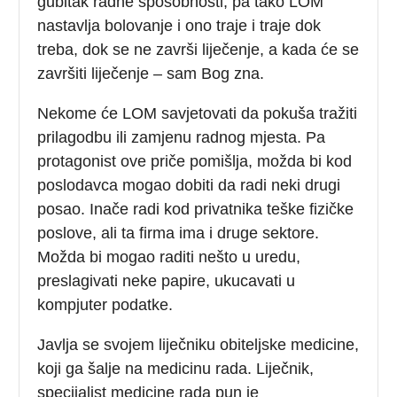
gubitak radne sposobnosti, pa tako LOM
nastavlja bolovanje i ono traje i traje dok
treba, dok se ne završi liječenje, a kada će se
završiti liječenje – sam Bog zna.
Nekome će LOM savjetovati da pokuša tražiti
prilagodbu ili zamjenu radnog mjesta. Pa
protagonist ove priče pomišlja, možda bi kod
poslodavca mogao dobiti da radi neki drugi
posao. Inače radi kod privatnika teške fizičke
poslove, ali ta firma ima i druge sektore.
Možda bi mogao raditi nešto u uredu,
preslagivati neke papire, ukucavati u
kompjuter podatke.
Javlja se svojem liječniku obiteljske medicine,
koji ga šalje na medicinu rada. Liječnik,
specijalist medicine rada pun je