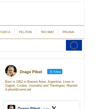
autograf.hr
novinarstvo s potpisom
 DJECA
FELJTON
TKO SMO
PRIJAVA
Drago Pilsel
Follow
Born in 1962 in Buenos Aires, Argentina. Lives in
Zagreb, Croatia. Journalist and Theologian. Married.
d.pilsel@zamir.net
Drago Pilsel