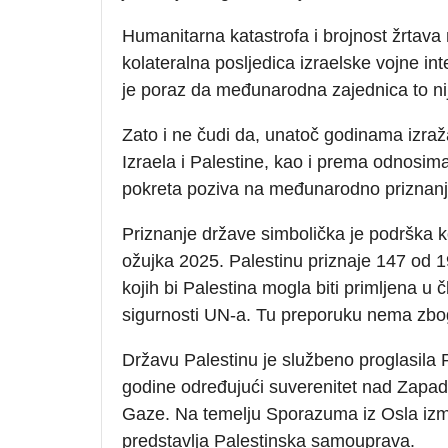
Humanitarna katastrofa i brojnost žrtav
kolateralna posljedica izraelske vojne inte
je poraz da međunarodna zajednica to nije
Zato i ne čudi da, unatoč godinama izr
Izraela i Palestine, kao i prema odnosima
pokreta poziva na međunarodno priznanj
Priznanje države simbolička je podrška k
ožujka 2025. Palestinu priznaje 147 od 1
kojih bi Palestina mogla biti primljena u
sigurnosti UN-a. Tu preporuku nema zbog
Državu Palestinu je službeno proglasila 
godine određujući suverenitet nad Zap
Gaze. Na temelju Sporazuma iz Osla izmeđ
predstavlja Palestinska samouprava.