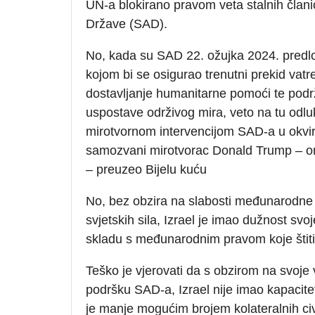
UN-a blokirano pravom veta stalnih članic
Države (SAD).
No, kada su SAD 22. ožujka 2024. predlo
kojom bi se osigurao trenutni prekid vatre
dostavljanje humanitarne pomoći te podr
uspostave održivog mira, veto na tu odluk
mirotvornom intervencijom SAD-a u okvir
samozvani mirotvorac Donald Trump – onaj
– preuzeo Bijelu kuću
No, bez obzira na slabosti međunarodne 
svjetskih sila, Izrael je imao dužnost svo
skladu s međunarodnim pravom koje štiti 
Teško je vjerovati da s obzirom na svoje 
podršku SAD-a, Izrael nije imao kapacite
je manje mogućim brojem kolateralnih civi