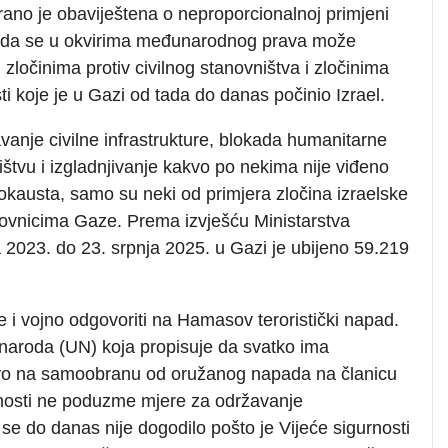
irano je obaviještena o neproporcionalnoj primjeni
re da se u okvirima međunarodnog prava može
m zločinima protiv civilnog stanovništva i zločinima
ti koje je u Gazi od tada do danas počinio Izrael.
vanje civilne infrastrukture, blokada humanitarne
štvu i izgladnjivanje kakvo po nekima nije viđeno
kausta, samo su neki od primjera zločina izraelske
ovnicima Gaze. Prema izvješću Ministarstva
 2023. do 23. srpnja 2025. u Gazi je ubijeno 59.219
e i vojno odgovoriti na Hamasov teroristički napad.
ih naroda (UN) koja propisuje da svatko ima
pravo na samoobranu od oružanog napada na članicu
rnosti ne poduzme mjere za održavanje
se do danas nije dogodilo pošto je Vijeće sigurnosti