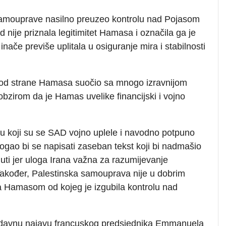
samouprave nasilno preuzeo kontrolu nad Pojasom
nije priznala legitimitet Hamasa i označila ga je
inače previše uplitala u osiguranje mira i stabilnosti
 od strane Hamasa suočio sa mnogo izravnijom
 obzirom da je Hamas uvelike financijski i vojno
 koji su se SAD vojno uplele i navodno potpuno
mogao bi se napisati zaseban tekst koji bi nadmašio
ti jer uloga Irana važna za razumijevanje
akođer, Palestinska samouprava nije u dobrim
sa Hamasom od kojeg je izgubila kontrolu nad
 nedavnu najavu francuskog predsjednika Emmanuela