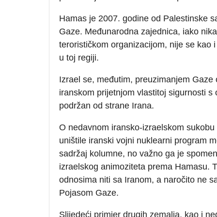
Hamas je 2007. godine od Palestinske 
Gaze. Međunarodna zajednica, iako nikad 
terorističkom organizacijom, nije se kao i 
u toj regiji.
Izrael se, međutim, preuzimanjem Gaze
iranskom prijetnjom vlastitoj sigurnosti s
podržan od strane Irana.
O nedavnom iransko-izraelskom sukobu u
uništile iranski vojni nuklearni program 
sadržaj kolumne, no važno ga je spomenu
izraelskog animoziteta prema Hamasu. T
odnosima niti sa Iranom, a naročito ne 
Pojasom Gaze.
Slijedeći primjer drugih zemalja, kao i