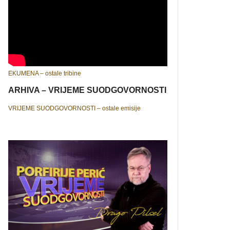
EKUMENA – ostale tribine
ARHIVA – VRIJEME SUODGOVORNOSTI
VRIJEME SUODGOVORNOSTI – ostale emisije