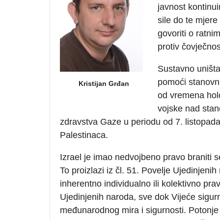
javnost kontinu
sile do te mje
govoriti o ratni
protiv čovječnos
Sustavno uništa
pomoći stanovni
Kristijan Grđan
od vremena holo
vojske nad stan
zdravstva Gaze u periodu od 7. listopada
Palestinaca.
Izrael je imao nedvojbeno pravo braniti s
To proizlazi iz čl. 51. Povelje Ujedinjen
inherentno individualno ili kolektivno 
Ujedinjenih naroda, sve dok Vijeće sigu
međunarodnog mira i sigurnosti. Potonje 