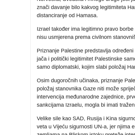
znači davanje bilo kakvog legitimiteta Ham
distanciranje od Hamasa.
Izrael također ima legitimno pravo borb
nisu usmjerena prema civilnom stanovništv
Priznanje Palestine predstavlja određeni p
jača i politički legitimitet Palestinske s
samo diplomatski, kojim slabi položaj H
Osim dugoročnih učinaka, priznanje Pale
položaj stanovnika Gaze niti može sprije
intervencija međunarodne zajednice, prv
sankcijama Izraelu, mogla bi imati traženi
Velike sile kao SAD, Rusija i Kina sigurno 
veta u Vijeću sigurnosti UN-a, jer njima
zemljama na Bliskom istoku preteže intere