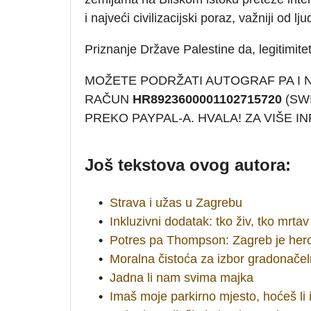
i najveći civilizacijski poraz, važniji od lj
Priznanje Države Palestine da, legitimite
MOŽETE PODRŽATI AUTOGRAF PA I
RAČUN
HR8923600001102715720
(SWI
PREKO PAYPAL-A. HVALA! ZA VIŠE 
Još tekstova ovog autora:
•
Strava i užas u Zagrebu
•
Inkluzivni dodatak: tko živ, tko mrtav
•
Potres pa Thompson: Zagreb je hero
•
Moralna čistoća za izbor gradonačel
•
Jadna li nam svima majka
•
Imaš moje parkirno mjesto, hoćeš li i