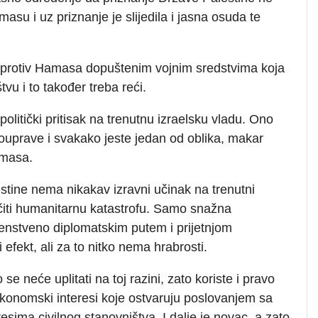
asu i uz priznanje je slijedila i jasna osuda te
e protiv Hamasa dopuštenim vojnim sredstvima koja
u i to također treba reći.
olitički pritisak na trenutnu izraelsku vladu. Ono
amouprave i svakako jeste jedan od oblika, makar
amasa.
stine nema nikakav izravni učinak na trenutni
čiti humanitarnu katastrofu. Samo snažna
enstveno diplomatskim putem i prijetnjom
 efekt, ali za to nitko nema hrabrosti.
se neće uplitati na toj razini, zato koriste i pravo
 ekonomski interesi koje ostvaruju poslovanjem sa
sima civilnog stanovništva. I dalje je novac, a zato