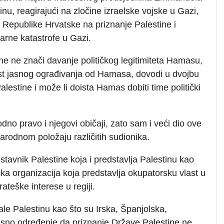
u, reagirajući na zločine izraelske vojske u Gazi,
Republike Hrvatske na priznanje Palestine i
arne katastrofe u Gazi.
ne ne znači davanje političkog legitimiteta Hamasu,
 jasnog ograđivanja od Hamasa, dovodi u dvojbu
lestine i može li doista Hamas dobiti time politički
 pravo i njegovi običaji, zato sam i veći dio ove
arodnom položaju različitih sudionika.
tavnik Palestine koja i predstavlja Palestinu kao
ka organizacija koja predstavlja okupatorsku vlast u
ateške interese u regiji.
le Palestinu kao što su Irska, Španjolska,
sno određenje da priznanje Države Palestine ne