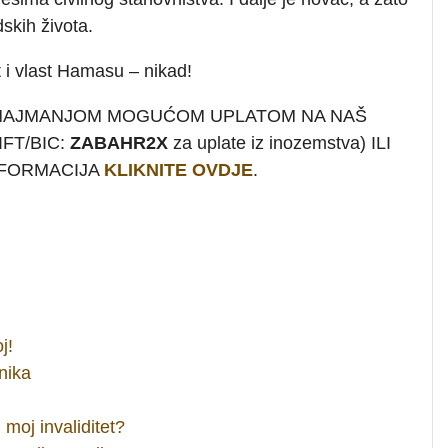
udskih života.
t i vlast Hamasu – nikad!
 NAJMANJOM MOGUĆOM UPLATOM NA NAŠ
FT/BIC:
ZABAHR2X
za uplate iz inozemstva) ILI
INFORMACIJA
KLIKNITE OVDJE
.
j!
nika
 moj invaliditet?