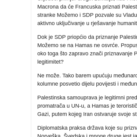
Macrona da će Francuska priznati Palestin
stranke Možemo i SDP pozvale su Vladu 
aktivno uključivanje u rješavanje humanit
Dok je SDP priopćio da priznanje Palesti
Možemo se na Hamas ne osvrće. Propust
oko toga što zapravo znači priznavanje Pa
legitimitet?
Ne može. Tako barem upućuju međunarodno
kolumne posvetio dijelu povijesti i međun
Palestinska samouprava je legitimni preds
promatrača u UN-u, a Hamas je teroristič
Gazi, putem kojeg Iran ostvaruje svoje str
Diplomatska praksa država koje su prizna
Norveška, Švedska i mnoge druge jest ja