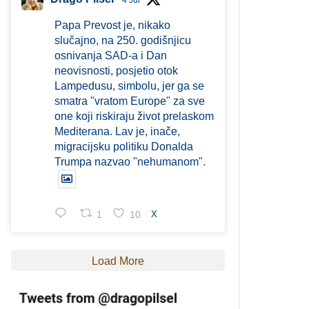
4 Jul
Papa Prevost je, nikako
slučajno, na 250. godišnjicu
osnivanja SAD-a i Dan
neovisnosti, posjetio otok
Lampedusu, simbolu, jer ga se
smatra "vratom Europe" za sve
one koji riskiraju život prelaskom
Mediterana. Lav je, inače,
migracijsku politiku Donalda
Trumpa nazvao "nehumanom".
1
10
X
Load More