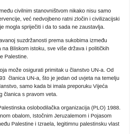
a među civilnim stanovništvom nikako nisu samo
rvencije, već nedvojbeno ratni zločin i civilizacijski
 mogla spriječiti i da to sada ne zaustavlja.
ažavanoj suzdržanosti prema sukobima između
 na Bliskom istoku, sve više država i političkih
e Palestine.
oja može osigurati primitak u članstvo UN-a. Od
93 članica UN-a, što je jedan od uvjeta na temelju
 članstvo, samo kada bi imala preporuku Vijeća
 članica s pravom veta.
Palestinska oslobodilačka organizacija (PLO) 1988.
adnom obalom, Istočnim Jeruzalemom i Pojasom
u Palestine i Izraela, legitimnu palestinsku vlast