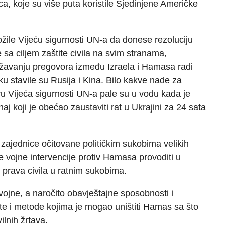
a, koje su više puta koristile Sjedinjene Američke
žile Vijeću sigurnosti UN-a da donese rezoluciju
 sa ciljem zaštite civila na svim stranama,
žavanju pregovora između Izraela i Hamasa radi
u stavile su Rusija i Kina. Bilo kakve nade za
u Vijeća sigurnosti UN-a pale su u vodu kada je
 koji je obećao zaustaviti rat u Ukrajini za 24 sata
zajednice očitovane političkim sukobima velikih
je vojne intervencije protiv Hamasa provoditi u
prava civila u ratnim sukobima.
vojne, a naročito obavještajne sposobnosti i
te i metode kojima je mogao uništiti Hamas sa što
lnih žrtava.