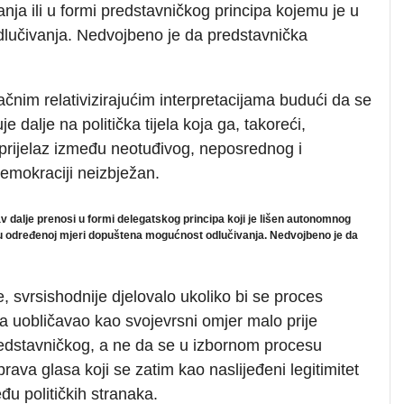
anja ili u formi predstavničkog principa kojemu je u
lučivanja. Nedvojbeno je da predstavnička
ačnim relativizirajućim interpretacijama budući da se
e dalje na politička tijela koja ga, takoreći,
 prijelaz između neotuđivog, neposrednog i
demokraciji neizbježan.
kav dalje prenosi u formi delegatskog principa koji je lišen autonomnog
e u određenoj mjeri dopuštena mogućnost odlučivanja. Nedvojbeno je da
, svrsishodnije djelovalo ukoliko bi se proces
a uobličavao kao svojevrsni omjer malo prije
redstavničkog, a ne da se u izbornom procesu
 prava glasa koji se zatim kao naslijeđeni legitimitet
u političkih stranaka.