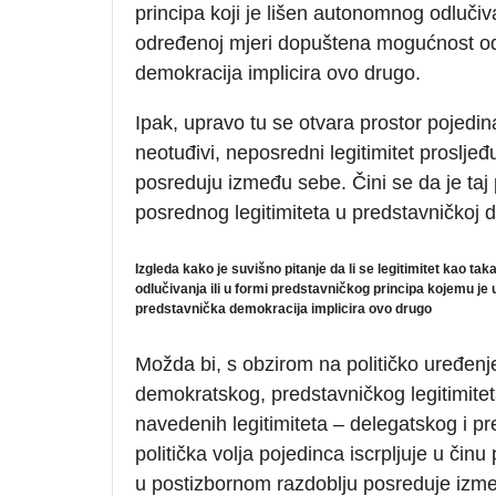
principa koji je lišen autonomnog odlučiv
određenoj mjeri dopuštena mogućnost od
demokracija implicira ovo drugo.
Ipak, upravo tu se otvara prostor pojedin
neotuđivi, neposredni legitimitet prosljeđuj
posreduju između sebe. Čini se da je taj
posrednog legitimiteta u predstavničkoj 
Izgleda kako je suvišno pitanje da li se legitimitet kao ta
odlučivanja ili u formi predstavničkog principa kojemu j
predstavnička demokracija implicira ovo drugo
Možda bi, s obzirom na političko uređenje
demokratskog, predstavničkog legitimitet
navedenih legitimiteta – delegatskog i p
politička volja pojedinca iscrpljuje u činu
u postizbornom razdoblju posreduje izmeđ