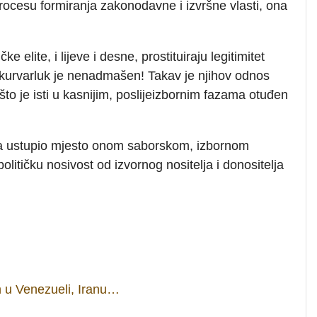
procesu formiranja zakonodavne i izvršne vlasti, ona
elite, i lijeve i desne, prostituiraju legitimitet
kurvarluk je nenadmašen! Takav je njihov odnos
što je isti u kasnijim, poslijeizbornim fazama otuđen
borima ustupio mjesto onom saborskom, izbornom
 političku nosivost od izvornog nositelja i donositelja
n u Venezueli, Iranu…