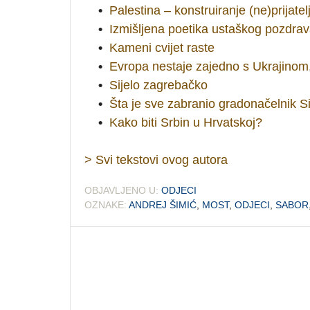
•
Palestina – konstruiranje (ne)prijatel
•
Izmišljena poetika ustaškog pozdra
•
Kameni cvijet raste
•
Evropa nestaje zajedno s Ukrajinom
•
Sijelo zagrebačko
•
Šta je sve zabranio gradonačelnik Si
•
Kako biti Srbin u Hrvatskoj?
> Svi tekstovi ovog autora
OBJAVLJENO U:
ODJECI
OZNAKE:
ANDREJ ŠIMIĆ
,
MOST
,
ODJECI
,
SABOR