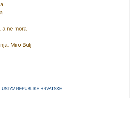
ja
va
, a ne mora
nja, Miro Bulj
,
USTAV REPUBLIKE HRVATSKE