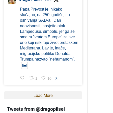
4 Jul
Papa Prevost je, nikako
slučajno, na 250. godišnjicu
osnivanja SAD-a i Dan
neovisnosti, posjetio otok
Lampedusu, simbolu, jer ga se
smatra "vratom Europe" za sve
one koji riskiraju život prelaskom
Mediterana. Lav je, inače,
migracijsku politiku Donalda
Trumpa nazvao "nehumanom".
1
10
X
Load More