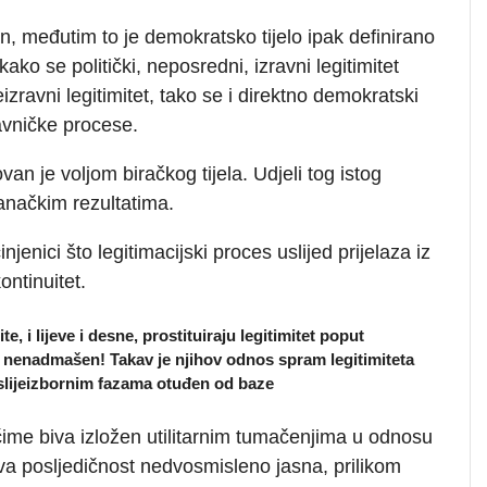
n, međutim to je demokratsko tijelo ipak definirano
kako se politički, neposredni, izravni legitimitet
izravni legitimitet, tako se i direktno demokratski
avničke procese.
van je voljom biračkog tijela. Udjeli tog istog
ranačkim rezultatima.
jenici što legitimacijski proces uslijed prijelaza iz
ontinuitet.
, i lijeve i desne, prostituiraju legitimitet poput
 nenadmašen! Takav je njihov odnos spram legitimiteta
poslijeizbornim fazama otuđen od baze
čime biva izložen utilitarnim tumačenjima u odnosu
ova posljedičnost nedvosmisleno jasna, prilikom