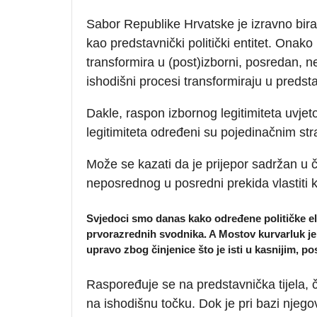
Sabor Republike Hrvatske je izravno bira
kao predstavnički politički entitet. Onako 
transformira u (post)izborni, posredan, ne
ishodišni procesi transformiraju u predst
Dakle, raspon izbornog legitimiteta uvjeto
legitimiteta određeni su pojedinačnim st
Može se kazati da je prijepor sadržan u čin
neposrednog u posredni prekida vlastiti k
Svjedoci smo danas kako određene političke elite
prvorazrednih svodnika. A Mostov kurvarluk je
upravo zbog činjenice što je isti u kasnijim, 
Raspoređuje se na predstavnička tijela, 
na ishodišnu točku. Dok je pri bazi njeg