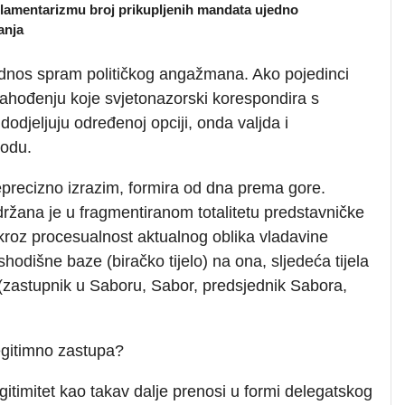
amentarizmu broj prikupljenih mandata ujedno
anja
dnos spram političkog angažmana. Ako pojedinci
 nahođenju koje svjetonazorski korespondira s
odjeljuju određenoj opciji, onda valjda i
hodu.
 neprecizno izrazim, formira od dna prema gore.
ržana je u fragmentiranom totalitetu predstavničke
 kroz procesualnost aktualnog oblika vladavine
hodišne baze (biračko tijelo) na ona, sljedeća tijela
 (zastupnik u Saboru, Sabor, predsjednik Sabora,
 legitimno zastupa?
egitimitet kao takav dalje prenosi u formi delegatskog