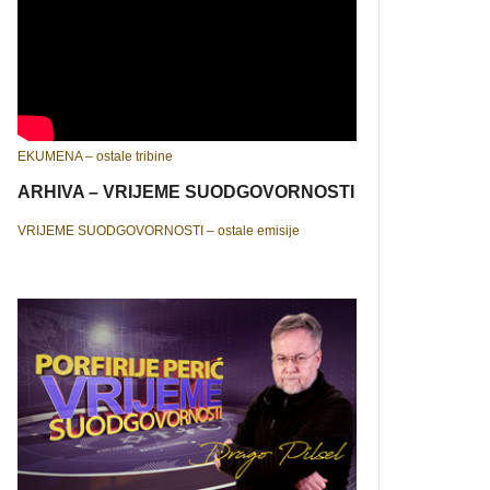
EKUMENA – ostale tribine
ARHIVA – VRIJEME SUODGOVORNOSTI
VRIJEME SUODGOVORNOSTI – ostale emisije