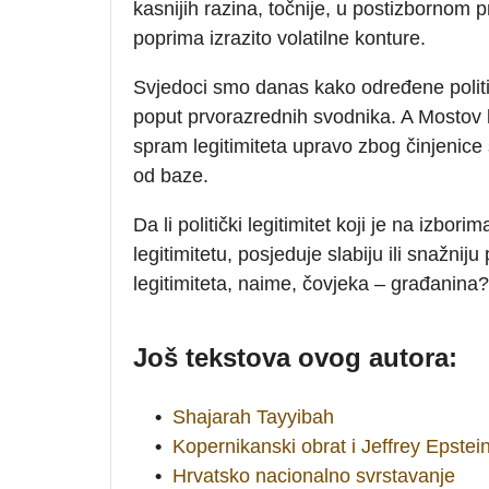
kasnijih razina, točnije, u postizbornom 
poprima izrazito volatilne konture.
Svjedoci smo danas kako određene političke 
poput prvorazrednih svodnika. A Mostov 
spram legitimiteta upravo zbog činjenice 
od baze.
Da li politički legitimitet koji je na iz
legitimitetu, posjeduje slabiju ili snažniju
legitimiteta, naime, čovjeka – građanina?
Još tekstova ovog autora:
•
Shajarah Tayyibah
•
Kopernikanski obrat i Jeffrey Epstei
•
Hrvatsko nacionalno svrstavanje