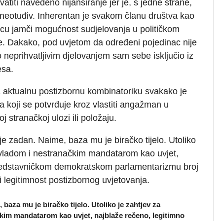
atiti navedeno nijansiranje jer je, s jedne strane,
tet neotuđiv. Inherentan je svakom članu društva kao
ncu jamči mogućnost sudjelovanja u političkom
e.
Dakako, pod uvjetom da određeni pojedinac nije
o neprihvatljivim djelovanjem sam sebe isključio iz
sa.
a aktualnu postizbornu kombinatoriku svakako je
ta koji se potvrđuje kroz vlastiti angažman u
 stranačkoj ulozi ili položaju.
je zadan. Naime, baza mu je biračko tijelo. Utoliko
 vladom i nestranačkim mandatarom kao uvjet,
predstavničkom demokratskom parlamentarizmu broj
i legitimnost postizbornog uvjetovanja.
baza mu je biračko tijelo. Utoliko je zahtjev za
kim mandatarom kao uvjet, najblaže rečeno, legitimno