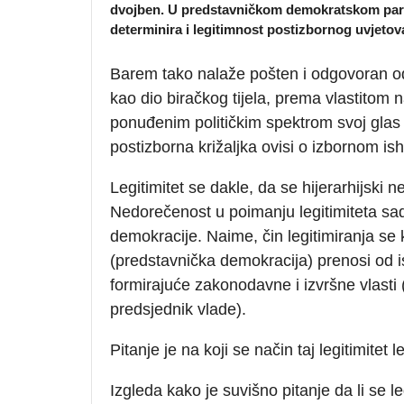
dvojben. U predstavničkom demokratskom parl
determinira i legitimnost postizbornog uvjetov
Barem tako nalaže pošten i odgovoran o
kao dio biračkog tijela, prema vlastitom
ponuđenim političkim spektrom svoj glas d
postizborna križaljka ovisi o izbornom is
Legitimitet se dakle, da se hijerarhijski
Nedorečenost u poimanju legitimiteta sad
demokracije. Naime, čin legitimiranja se
(predstavnička demokracija) prenosi od is
formirajuće zakonodavne i izvršne vlasti
predsjednik vlade).
Pitanje je na koji se način taj legitimitet
Izgleda kako je suvišno pitanje da li se l