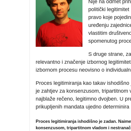
Nije na odmet prihv
politički legitimi
pravo koje pojedi
uređenju zajednic
vlastitim društven
spomenutog proce
S druge strane, z
relevantno i značenje izbornog legitimite
izbornom procesu neovisno o individualnoj
Proces legitimiranja kao takav ishodišno 
je zahtjev za konsenzusom, tripartitnom
najblaže rečeno, legitimno dvojben. U 
prikupljenih mandata ujedno determinira 
Proces legitimiranja ishodišno je zadan. Naime, 
konsenzusom, tripartitnom vladom i nestranač