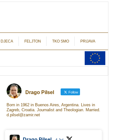
autograf.hr
novinarstvo s potpisom
 DJECA
FELJTON
TKO SMO
PRIJAVA
Drago Pilsel
Follow
Born in 1962 in Buenos Aires, Argentina. Lives in
Zagreb, Croatia. Journalist and Theologian. Married.
d.pilsel@zamir.net
Drago Pilsel