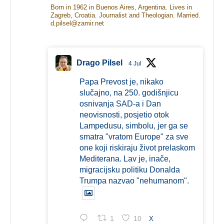
Born in 1962 in Buenos Aires, Argentina. Lives in
Zagreb, Croatia. Journalist and Theologian. Married.
d.pilsel@zamir.net
Drago Pilsel
4 Jul
Papa Prevost je, nikako
slučajno, na 250. godišnjicu
osnivanja SAD-a i Dan
neovisnosti, posjetio otok
Lampedusu, simbolu, jer ga se
smatra "vratom Europe" za sve
one koji riskiraju život prelaskom
Mediterana. Lav je, inače,
migracijsku politiku Donalda
Trumpa nazvao "nehumanom".
1
10
X