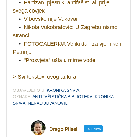
•
Partizan, pjesnik, antifašist, ali prije
svega čovjek
•
Vrbovsko nije Vukovar
•
Nikola Vukobratović: U Zagrebu nismo
stranci
•
FOTOGALERIJA Veliki dan za vjernike i
Petrinju
•
"Prosvjeta" ušla u mirne vode
> Svi tekstovi ovog autora
OBJAVLJENO U:
KRONIKA SNV-A
OZNAKE:
ANTIFAŠISTIČKA BIBLIOTEKA
,
KRONIKA
SNV-A
,
NENAD JOVANOVIĆ
Drago Pilsel
Follow