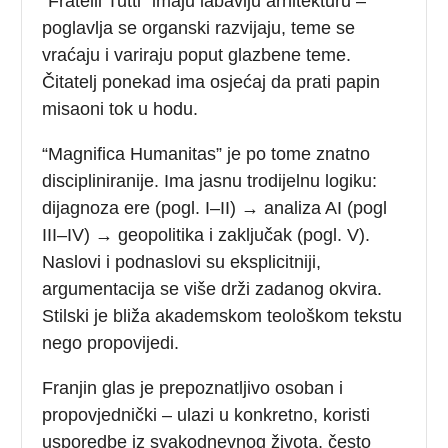
“Fratelli Tutti” imaju labaviju arhitekturu –
poglavlja se organski razvijaju, teme se
vraćaju i variraju poput glazbene teme.
Čitatelj ponekad ima osjećaj da prati papin
misaoni tok u hodu.
“Magnifica Humanitas” je po tome znatno
discipliniranije. Ima jasnu trodijelnu logiku:
dijagnoza ere (pogl. I–II) → analiza AI (pogl
III–IV) → geopolitika i zaključak (pogl. V).
Naslovi i podnaslovi su eksplicitniji,
argumentacija se više drži zadanog okvira.
Stilski je bliža akademskom teološkom tekstu
nego propovijedi.
Franjin glas je prepoznatljivo osoban i
propovjednički – ulazi u konkretno, koristi
usporedbe iz svakodnevnog života, često