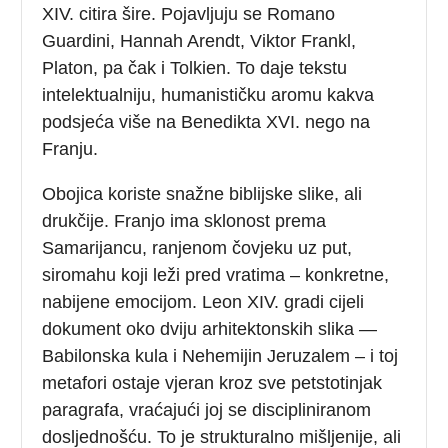
XIV. citira šire. Pojavljuju se Romano
Guardini, Hannah Arendt, Viktor Frankl,
Platon, pa čak i Tolkien. To daje tekstu
intelektualniju, humanističku aromu kakva
podsjeća više na Benedikta XVI. nego na
Franju.
Obojica koriste snažne biblijske slike, ali
drukčije. Franjo ima sklonost prema
Samarijancu, ranjenom čovjeku uz put,
siromahu koji leži pred vratima – konkretne,
nabijene emocijom. Leon XIV. gradi cijeli
dokument oko dviju arhitektonskih slika —
Babilonska kula i Nehemijin Jeruzalem – i toj
metafori ostaje vjeran kroz sve petstotinjak
paragrafa, vraćajući joj se discipliniranom
dosljednošću. To je strukturalno mišljenije, ali