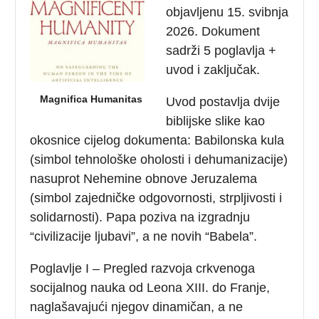
objavljenu 15. svibnja
2026. Dokument
sadrži 5 poglavlja +
uvod i zaključak.
Magnifica Humanitas
Uvod postavlja dvije
biblijske slike kao
okosnice cijelog dokumenta: Babilonska kula
(simbol tehnološke oholosti i dehumanizacije)
nasuprot Nehemine obnove Jeruzalema
(simbol zajedničke odgovornosti, strpljivosti i
solidarnosti). Papa poziva na izgradnju
“civilizacije ljubavi”, a ne novih “Babela”.
Poglavlje I – Pregled razvoja crkvenoga
socijalnog nauka od Leona XIII. do Franje,
naglašavajući njegov dinamičan, a ne