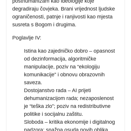
posthumanizam kao ideologije koje
degradiraju čovjeka. Brani vrijednost ljudske
ograničenosti, patnje i ranjivosti kao mjesta
susreta s Bogom i drugima.
Poglavlje IV:
Istina kao zajedničko dobro – opasnost
od dezinformacija, algoritmičke
manipulacije, poziv na “ekologiju
komunikacije” i obnovu obrazovnih
saveza.
Dostojanstvo rada – AI prijeti
dehumanizacijom rada; nezaposlenost
je “teška zlo”; poziv na redistributivne
politike i socijalnu zaštitu.
Sloboda – kritika ekonomije i digitalnog
nadzora; snažna osuda novih oblika