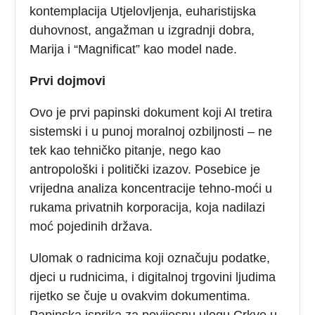
kontemplacija Utjelovljenja, euharistijska
duhovnost, angažman u izgradnji dobra,
Marija i “Magnificat” kao model nade.
Prvi dojmovi
Ovo je prvi papinski dokument koji AI tretira
sistemski i u punoj moralnoj ozbiljnosti – ne
tek kao tehničko pitanje, nego kao
antropološki i politički izazov. Posebice je
vrijedna analiza koncentracije tehno-moći u
rukama privatnih korporacija, koja nadilazi
moć pojedinih država.
Ulomak o radnicima koji označuju podatke,
djeci u rudnicima, i digitalnoj trgovini ljudima
rijetko se čuje u ovakvim dokumentima.
Papinska isprika za povijesnu ulogu Crkve u