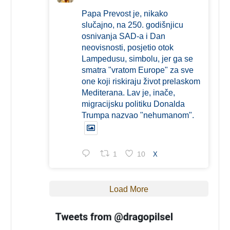
Papa Prevost je, nikako
slučajno, na 250. godišnjicu
osnivanja SAD-a i Dan
neovisnosti, posjetio otok
Lampedusu, simbolu, jer ga se
smatra "vratom Europe" za sve
one koji riskiraju život prelaskom
Mediterana. Lav je, inače,
migracijsku politiku Donalda
Trumpa nazvao "nehumanom".
1
10
X
Load More