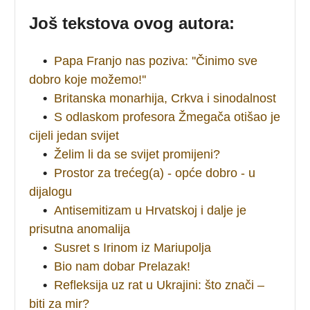
Još tekstova ovog autora:
•
Papa Franjo nas poziva: ''Činimo sve
dobro koje možemo!''
•
Britanska monarhija, Crkva i sinodalnost
•
S odlaskom profesora Žmegača otišao je
cijeli jedan svijet
•
Želim li da se svijet promijeni?
•
Prostor za trećeg(a) - opće dobro - u
dijalogu
•
Antisemitizam u Hrvatskoj i dalje je
prisutna anomalija
•
Susret s Irinom iz Mariupolja
•
Bio nam dobar Prelazak!
•
Refleksija uz rat u Ukrajini: što znači –
biti za mir?