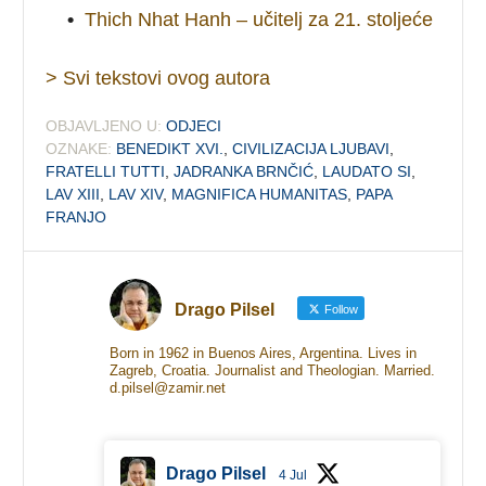
•
Thich Nhat Hanh – učitelj za 21. stoljeće
> Svi tekstovi ovog autora
OBJAVLJENO U:
ODJECI
OZNAKE:
BENEDIKT XVI.
,
CIVILIZACIJA LJUBAVI
,
FRATELLI TUTTI
,
JADRANKA BRNČIĆ
,
LAUDATO SI
,
LAV XIII
,
LAV XIV
,
MAGNIFICA HUMANITAS
,
PAPA
FRANJO
Drago Pilsel
Follow
Born in 1962 in Buenos Aires, Argentina. Lives in
Zagreb, Croatia. Journalist and Theologian. Married.
d.pilsel@zamir.net
Drago Pilsel
4 Jul