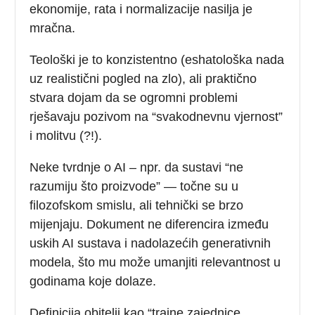
ekonomije, rata i normalizacije nasilja je
mračna.
Teološki je to konzistentno (eshatološka nada
uz realistični pogled na zlo), ali praktično
stvara dojam da se ogromni problemi
rješavaju pozivom na “svakodnevnu vjernost”
i molitvu (?!).
Neke tvrdnje o AI – npr. da sustavi “ne
razumiju što proizvode” — točne su u
filozofskom smislu, ali tehnički se brzo
mijenjaju. Dokument ne diferencira između
uskih AI sustava i nadolazećih generativnih
modela, što mu može umanjiti relevantnost u
godinama koje dolaze.
Definicija obitelji kao “trajne zajednice