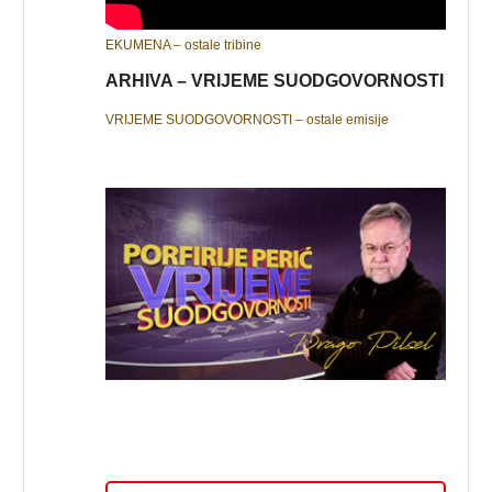
EKUMENA – ostale tribine
ARHIVA – VRIJEME SUODGOVORNOSTI
VRIJEME SUODGOVORNOSTI – ostale emisije