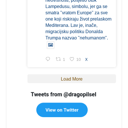
neovisnosti, posjetio otok
Lampedusu, simbolu, jer ga se
smatra "vratom Europe" za sve
one koji riskiraju život prelaskom
Mediterana. Lav je, inače,
migracijsku politiku Donalda
Trumpa nazvao "nehumanom".
1
10
X
Load More