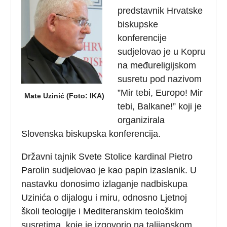
predstavnik Hrvatske
biskupske
konferencije
sudjelovao je u Kopru
na međureligijskom
susretu pod nazivom
”Mir tebi, Europo! Mir
Mate Uzinić (Foto: IKA)
tebi, Balkane!” koji je
organizirala
Slovenska biskupska konferencija.
Državni tajnik Svete Stolice kardinal Pietro
Parolin sudjelovao je kao papin izaslanik. U
nastavku donosimo izlaganje nadbiskupa
Uzinića o dijalogu i miru, odnosno Ljetnoj
školi teologije i Mediteranskim teološkim
susretima, koje je izgovorio na talijanskom