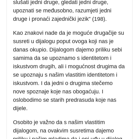
slušati jedni druge, gledati jedni druge,
upoznati se međusobno, razumjeti jedni
druge i pronaći zajednički jezik” (198).
Kao znakovi nade da je moguće drugačije su
susreti u dijalogu poput ovoga koji nas je
danas okupio. Dijalogom dajemo priliku sebi
samima da se upoznamo s identitetom i
iskustvom drugih, ali i mogućnost drugima da
se upoznaju s našim vlastitim identitetom i
iskustvom. I da jedni o drugima stečemo
nove spoznaje koje nas obogaćuju. I
oslobodimo se starih predrasuda koje nas
dijele.
Osobito je važno da s našim vlastitim
dijalogom, na ovakvim susretima dajemo
priliku i našim mladima da i oni uđu u dijalog.