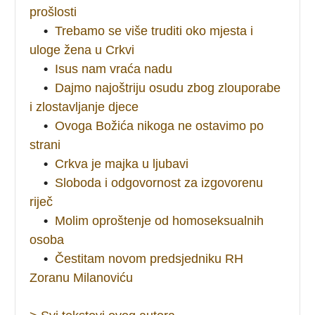
prošlosti
•
Trebamo se više truditi oko mjesta i
uloge žena u Crkvi
•
Isus nam vraća nadu
•
Dajmo najoštriju osudu zbog zlouporabe
i zlostavljanje djece
•
Ovoga Božića nikoga ne ostavimo po
strani
•
Crkva je majka u ljubavi
•
Sloboda i odgovornost za izgovorenu
riječ
•
Molim oproštenje od homoseksualnih
osoba
•
Čestitam novom predsjedniku RH
Zoranu Milanoviću