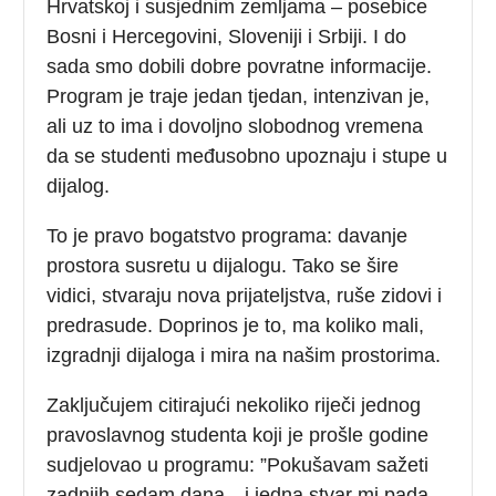
Hrvatskoj i susjednim zemljama – posebice
Bosni i Hercegovini, Sloveniji i Srbiji. I do
sada smo dobili dobre povratne informacije.
Program je traje jedan tjedan, intenzivan je,
ali uz to ima i dovoljno slobodnog vremena
da se studenti međusobno upoznaju i stupe u
dijalog.
To je pravo bogatstvo programa: davanje
prostora susretu u dijalogu. Tako se šire
vidici, stvaraju nova prijateljstva, ruše zidovi i
predrasude. Doprinos je to, ma koliko mali,
izgradnji dijaloga i mira na našim prostorima.
Zaključujem citirajući nekoliko riječi jednog
pravoslavnog studenta koji je prošle godine
sudjelovao u programu: ”Pokušavam sažeti
zadnjih sedam dana…i jedna stvar mi pada