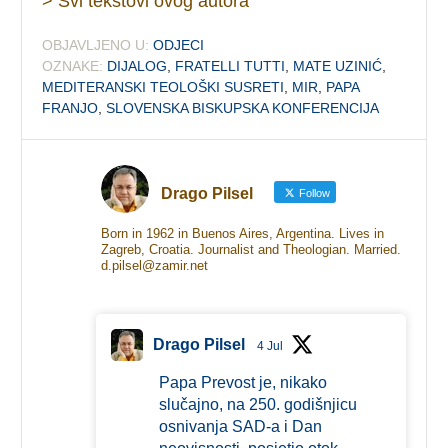
> Svi tekstovi ovog autora
OBJAVLJENO U:
ODJECI
OZNAKE:
DIJALOG
,
FRATELLI TUTTI
,
MATE UZINIĆ
,
MEDITERANSKI TEOLOŠKI SUSRETI
,
MIR
,
PAPA
FRANJO
,
SLOVENSKA BISKUPSKA KONFERENCIJA
Drago Pilsel
Follow
Born in 1962 in Buenos Aires, Argentina. Lives in
Zagreb, Croatia. Journalist and Theologian. Married.
d.pilsel@zamir.net
Drago Pilsel
4 Jul
Papa Prevost je, nikako
slučajno, na 250. godišnjicu
osnivanja SAD-a i Dan