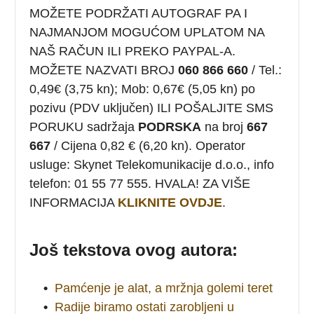
MOŽETE PODRŽATI AUTOGRAF PA I
NAJMANJOM MOGUĆOM UPLATOM NA
NAŠ RAČUN ILI PREKO PAYPAL-A.
MOŽETE NAZVATI BROJ
060 866 660
/ Tel.:
0,49€ (3,75 kn); Mob: 0,67€ (5,05 kn) po
pozivu (PDV uključen) ILI POŠALJITE SMS
PORUKU sadržaja
PODRSKA
na broj
667
667
/ Cijena 0,82 € (6,20 kn). Operator
usluge: Skynet Telekomunikacije d.o.o., info
telefon: 01 55 77 555. HVALA! ZA VIŠE
INFORMACIJA
KLIKNITE OVDJE
.
Još tekstova ovog autora:
•
Pamćenje je alat, a mržnja golemi teret
•
Radije biramo ostati zarobljeni u