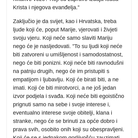
Krista i njegova evanđelja.”
Zaključio je da svijet, kao i Hrvatska, treba
ljude koji će, poput Marije, vjerovati i živjeti
svoju vjeru. Koji neće samo slaviti Mariju
nego će je nasljedovati. ”To su ljudi koji neće
biti zatvoreni u umišljenost i samodostatnost,
nego će biti ponizni. Koji neće biti ravnodušni
na patnju drugih, nego će im pristupiti s
empatijom i ljubavlju. Koji će birati biti, a ne
imati. Koji će biti mirotvorci, a ne još jedan
izvor podjela i svađa. Koji neće biti egoistično
prignuti samo na sebe i svoje interese i,
eventualno interese svoje obitelji, klana i
stranke, nego će se brinuti za opće dobro i
prava svih, osobito onih koji su obespravljeni.
Koji će se s jednakom gorljivošću zauzimati