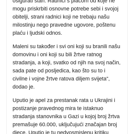
osigurati stan. Radnici s plaćom od koje ne
mogu priskrbiti osnovne potrebe sebi i svojoj
obitelji, strani radnici koji ne trebaju našu
milostinju nego pravedne ugovore, poštenu
plaću i ljudski odnos.
Maleni su također i svi oni koji su branili našu
domovinu i oni koji su bili žrtve ratnog
stradanja, a koji, svatko od njih na svoj način,
sada pate od posljedica, kao što su to i
civilne i vojne žrtve ratova diljem svijeta”,
dodao je.
Uputio je apel za prestanak rata u Ukrajini i
postizanje pravednog mira te istaknuo
stradanja stanovnika u Gazi u kojoj broj žrtva
premašuje 60.000, uključujući značajan broj
djece. Uputio je tu nedvosmislenu kritiku