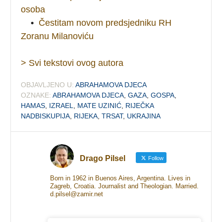
osoba
•
Čestitam novom predsjedniku RH
Zoranu Milanoviću
> Svi tekstovi ovog autora
OBJAVLJENO U:
ABRAHAMOVA DJECA
OZNAKE:
ABRAHAMOVA DJECA
,
GAZA
,
GOSPA
,
HAMAS
,
IZRAEL
,
MATE UZINIĆ
,
RIJEČKA
NADBISKUPIJA
,
RIJEKA
,
TRSAT
,
UKRAJINA
Drago Pilsel
Follow
Born in 1962 in Buenos Aires, Argentina. Lives in
Zagreb, Croatia. Journalist and Theologian. Married.
d.pilsel@zamir.net