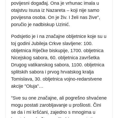
povijesni događaj. Ona je vrhunac imala u
otajstvu Isusa iz Nazareta – koji nije samo
povijesna osoba. On je živ. I želi nas žive”,
poručio je nadbiskup Uzinić.
Podsjetio je i na značajne obljetnice koje su u
toj godini Jubileja Crkve slavljene: 100.
obljetnica Riječke biskupije, 1700. obljetnica
Nicejskog sabora, 60. obljetnica završetka
Drugog vatikanskog sabora, 1100. obljetnica
splitskih sabora i prvog hrvatskog kralja
Tomislava, 30. obljetnica vojno-redarstvene
akcije ”Oluja”…
”Sve su one značajne, ali pogrešno shvaćene
mogu postati zarobljavanje u prošlosti. Čini
se da i mi kršćani, zajedno s mnogima u