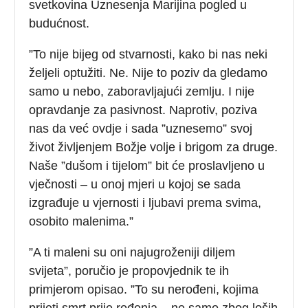
svetkovina Uznesenja Marijina pogled u
budućnost.
”To nije bijeg od stvarnosti, kako bi nas neki
željeli optužiti. Ne. Nije to poziv da gledamo
samo u nebo, zaboravljajući zemlju. I nije
opravdanje za pasivnost. Naprotiv, poziva
nas da već ovdje i sada ”uznesemo” svoj
život življenjem Božje volje i brigom za druge.
Naše ”dušom i tijelom” bit će proslavljeno u
vječnosti – u onoj mjeri u kojoj se sada
izgrađuje u vjernosti i ljubavi prema svima,
osobito malenima.”
”A ti maleni su oni najugroženiji diljem
svijeta”, poručio je propovjednik te ih
primjerom opisao. ”To su nerođeni, kojima
prijeti smrt prije rođenja – ne samo zbog loših