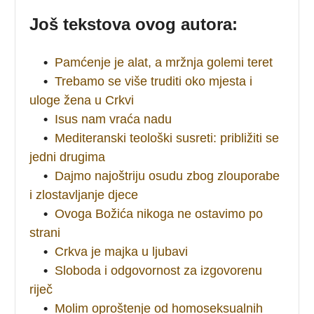
Još tekstova ovog autora:
•
Pamćenje je alat, a mržnja golemi teret
•
Trebamo se više truditi oko mjesta i
uloge žena u Crkvi
•
Isus nam vraća nadu
•
Mediteranski teološki susreti: približiti se
jedni drugima
•
Dajmo najoštriju osudu zbog zlouporabe
i zlostavljanje djece
•
Ovoga Božića nikoga ne ostavimo po
strani
•
Crkva je majka u ljubavi
•
Sloboda i odgovornost za izgovorenu
riječ
•
Molim oproštenje od homoseksualnih