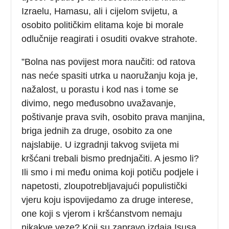
Izraelu, Hamasu, ali i cijelom svijetu, a
osobito političkim elitama koje bi morale
odlučnije reagirati i osuditi ovakve strahote.
”Bolna nas povijest mora naučiti: od ratova
nas neće spasiti utrka u naoružanju koja je,
nažalost, u porastu i kod nas i tome se
divimo, nego međusobno uvažavanje,
poštivanje prava svih, osobito prava manjina,
briga jednih za druge, osobito za one
najslabije. U izgradnji takvog svijeta mi
kršćani trebali bismo prednjačiti. A jesmo li?
Ili smo i mi među onima koji potiču podjele i
napetosti, zloupotrebljavajući populistički
vjeru koju ispovijedamo za druge interese,
one koji s vjerom i kršćanstvom nemaju
nikakve veze? Koji su zapravo izdaja Isusa