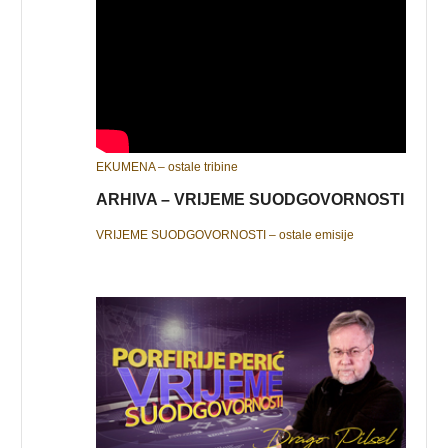
EKUMENA – ostale tribine
ARHIVA – VRIJEME SUODGOVORNOSTI
VRIJEME SUODGOVORNOSTI – ostale emisije