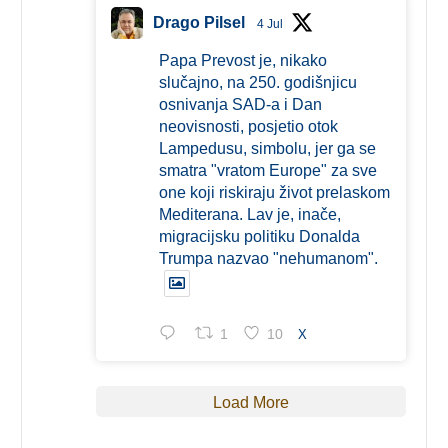
Drago Pilsel
4 Jul
Papa Prevost je, nikako
slučajno, na 250. godišnjicu
osnivanja SAD-a i Dan
neovisnosti, posjetio otok
Lampedusu, simbolu, jer ga se
smatra "vratom Europe" za sve
one koji riskiraju život prelaskom
Mediterana. Lav je, inače,
migracijsku politiku Donalda
Trumpa nazvao "nehumanom".
1
10
X
Load More