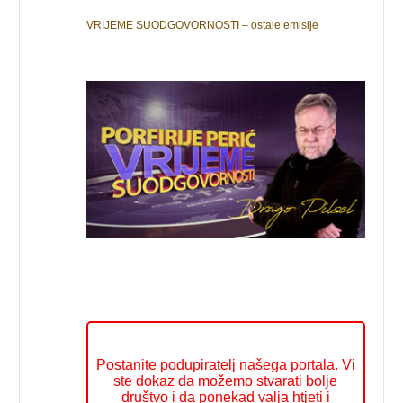
VRIJEME SUODGOVORNOSTI – ostale emisije
Postanite podupiratelj našega portala. Vi
ste dokaz da možemo stvarati bolje
društvo i da ponekad valja htjeti i