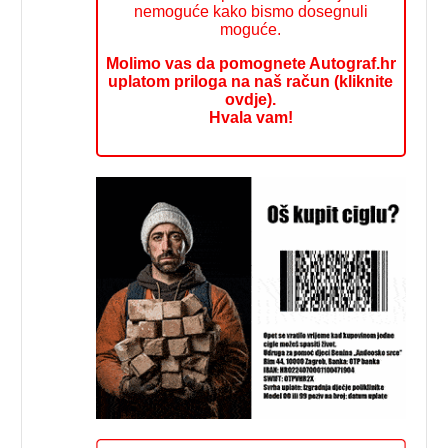
nemoguće kako bismo dosegnuli
moguće.
Molimo vas da pomognete Autograf.hr
uplatom priloga na naš račun (kliknite
ovdje).
Hvala vam!