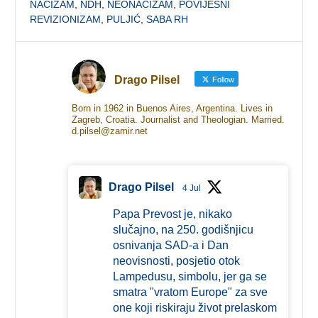
NACIZAM
,
NDH
,
NEONACIZAM
,
POVIJESNI
REVIZIONIZAM
,
PULJIĆ
,
SABA RH
Drago Pilsel
Follow
Born in 1962 in Buenos Aires, Argentina. Lives in
Zagreb, Croatia. Journalist and Theologian. Married.
d.pilsel@zamir.net
Drago Pilsel
4 Jul
Papa Prevost je, nikako
slučajno, na 250. godišnjicu
osnivanja SAD-a i Dan
neovisnosti, posjetio otok
Lampedusu, simbolu, jer ga se
smatra "vratom Europe" za sve
one koji riskiraju život prelaskom