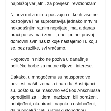
najblažoj varijatni, za povijesni revizionizam.
Njihovi mrtvi mirno počivaju i nitko ih više ne
postrojava i ne suprotstavlja jednako mrtvim
nekadašnjim ratnim neprijateljima, a danas
braći po crvima i zemlji, onoj jedinoj pravoj
domovini svih nas iz koje nastajemo i u koju
se, bez razlike, svi vraćamo.
Pogotovo ih nitko ne poziva u današnje
političke borbe za mutne ciljeve i interese.
Dakako, u mnogočemu su neusporedive
povijesti naših zemalja i naroda. Austrijanci
su, pošto su se masovno već kod Anschlussa
opredijelili za Hitlera i nacizam, bili poraženi,
pobijeđeni, okupirani i napokon oslobođeni,
da bi počeli živjeti u istinski slobodnoj i