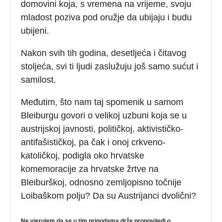
domovini koja, s vremena na vrijeme, svoju
mladost poziva pod oružje da ubijaju i budu
ubijeni.
Nakon svih tih godina, desetljeća i čitavog
stoljeća, svi ti ljudi zaslužuju još samo sućut i
samilost.
Međutim, što nam taj spomenik u samom
Bleiburgu govori o velikoj uzbuni koja se u
austrijskoj javnosti, političkoj, aktivističko-
antifašističkoj, pa čak i onoj crkveno-
katoličkoj, podigla oko hrvatske
komemoracije za hrvatske žrtve na
Bleiburškoj, odnosno zemljopisno točnije
Loibaškom polju? Da su Austrijanci dvolični?
Ne vjerujem da se u tim prigodama drže propovijedi o