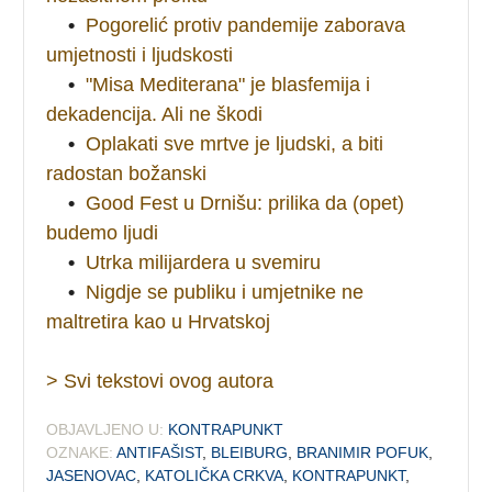
•
Pogorelić protiv pandemije zaborava
umjetnosti i ljudskosti
•
"Misa Mediterana" je blasfemija i
dekadencija. Ali ne škodi
•
Oplakati sve mrtve je ljudski, a biti
radostan božanski
•
Good Fest u Drnišu: prilika da (opet)
budemo ljudi
•
Utrka milijardera u svemiru
•
Nigdje se publiku i umjetnike ne
maltretira kao u Hrvatskoj
> Svi tekstovi ovog autora
OBJAVLJENO U:
KONTRAPUNKT
OZNAKE:
ANTIFAŠIST
,
BLEIBURG
,
BRANIMIR POFUK
,
JASENOVAC
,
KATOLIČKA CRKVA
,
KONTRAPUNKT
,