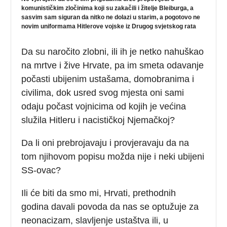
komunističkim zločinima koji su zakačili i žitelje Bleiburga, a
sasvim sam siguran da nitko ne dolazi u starim, a pogotovo ne
novim uniformama Hitlerove vojske iz Drugog svjetskog rata
Da su naročito zlobni, ili ih je netko nahuškao
na mrtve i žive Hrvate, pa im smeta odavanje
počasti ubijenim ustašama, domobranima i
civilima, dok usred svog mjesta oni sami
odaju počast vojnicima od kojih je većina
služila Hitleru i nacističkoj Njemačkoj?
Da li oni prebrojavaju i provjeravaju da na
tom njihovom popisu možda nije i neki ubijeni
SS-ovac?
Ili će biti da smo mi, Hrvati, prethodnih
godina davali povoda da nas se optužuje za
neonacizam, slavljenje ustaštva ili, u