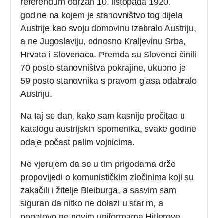
referendum održan 10. listopada 1920.
godine na kojem je stanovništvo tog dijela
Austrije kao svoju domovinu izabralo Austriju,
a ne Jugoslaviju, odnosno Kraljevinu Srba,
Hrvata i Slovenaca. Premda su Slovenci činili
70 posto stanovništva pokrajine, ukupno je
59 posto stanovnika s pravom glasa odabralo
Austriju.
Na taj se dan, kako sam kasnije pročitao u
katalogu austrijskih spomenika, svake godine
odaje počast palim vojnicima.
Ne vjerujem da se u tim prigodama drže
propovijedi o komunističkim zločinima koji su
zakačili i žitelje Bleiburga, a sasvim sam
siguran da nitko ne dolazi u starim, a
pogotovo ne novim uniformama Hitlerove