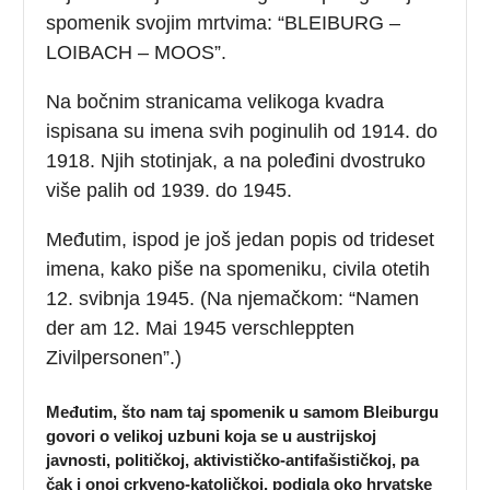
spomenik svojim mrtvima: “BLEIBURG –
LOIBACH – MOOS”.
Na bočnim stranicama velikoga kvadra
ispisana su imena svih poginulih od 1914. do
1918. Njih stotinjak, a na poleđini dvostruko
više palih od 1939. do 1945.
Međutim, ispod je još jedan popis od trideset
imena, kako piše na spomeniku, civila otetih
12. svibnja 1945. (Na njemačkom: “Namen
der am 12. Mai 1945 verschleppten
Zivilpersonen”.)
Međutim, što nam taj spomenik u samom Bleiburgu
govori o velikoj uzbuni koja se u austrijskoj
javnosti, političkoj, aktivističko-antifašističkoj, pa
čak i onoj crkveno-katoličkoj, podigla oko hrvatske