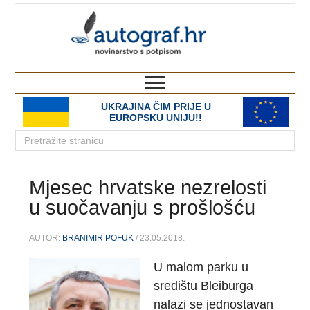
autograf.hr
novinarstvo s potpisom
UKRAJINA ČIM PRIJE U
EUROPSKU UNIJU!!
Mjesec hrvatske nezrelosti
u suočavanju s prošlošću
AUTOR:
BRANIMIR POFUK
/ 23.05.2018.
U malom parku u
središtu Bleiburga
nalazi se jednostavan