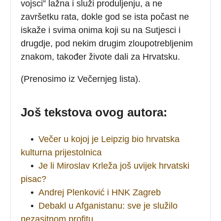
vojsci” lažna i služi produljenju, a ne
završetku rata, dokle god se ista počast ne
iskaže i svima onima koji su na Sutjesci i
drugdje, pod nekim drugim zloupotrebljenim
znakom, također živote dali za Hrvatsku.
(Prenosimo iz Večernjeg lista).
Još tekstova ovog autora:
•
Večer u kojoj je Leipzig bio hrvatska
kulturna prijestolnica
•
Je li Miroslav Krleža još uvijek hrvatski
pisac?
•
Andrej Plenković i HNK Zagreb
•
Debakl u Afganistanu: sve je služilo
nezasitnom profitu