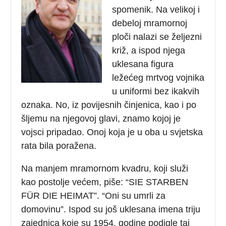
spomenik. Na velikoj i
debeloj mramornoj
ploči nalazi se željezni
križ, a ispod njega
uklesana figura
ležećeg mrtvog vojnika
u uniformi bez ikakvih
oznaka. No, iz povijesnih činjenica, kao i po
šljemu na njegovoj glavi, znamo kojoj je
vojsci pripadao. Onoj koja je u oba u svjetska
rata bila poražena.
Na manjem mramornom kvadru, koji služi
kao postolje većem, piše: “SIE STARBEN
FÜR DIE HEIMAT”. “Oni su umrli za
domovinu”. Ispod su još uklesana imena triju
zajednica koje su 1954. godine podigle taj