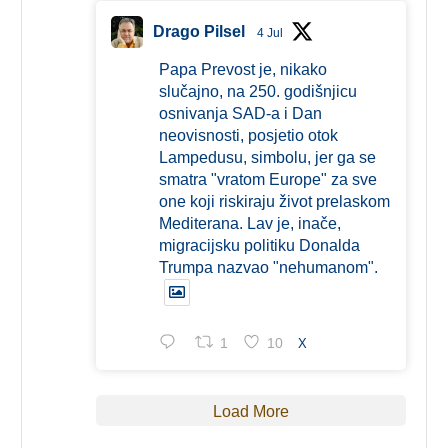
Drago Pilsel
4 Jul
Papa Prevost je, nikako
slučajno, na 250. godišnjicu
osnivanja SAD-a i Dan
neovisnosti, posjetio otok
Lampedusu, simbolu, jer ga se
smatra "vratom Europe" za sve
one koji riskiraju život prelaskom
Mediterana. Lav je, inače,
migracijsku politiku Donalda
Trumpa nazvao "nehumanom".
1
10
X
Load More