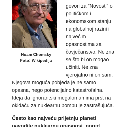
govori za ”Novosti” o
političkom i
ekonomskom stanju
na globalnoj razini i
najvećim
opasnostima za
čovječanstvo: Ne zna
Noam Chomsky
se što bi on mogao
Foto: Wikipedija
učiniti. Ne zna
vjerojatno ni on sam.
Njegova moguća pobjeda je ne samo
opasna, nego potencijalno katastrofalna.
Ideja da ignorantski megaloman ima prst na
okidaču za nuklearnu bombu je zastrašujuća.
Često kao najveću prijetnju planeti
navodite nuklearnu opasnost, pored