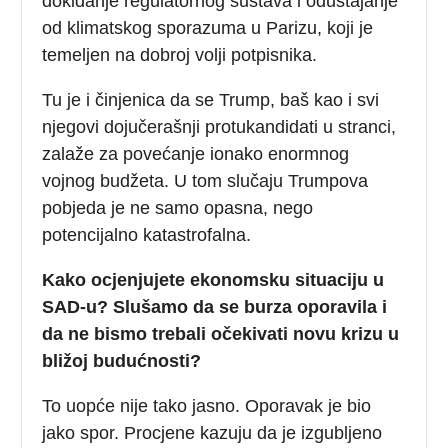
dokidanje regulatornog sustava i odustajanje
od klimatskog sporazuma u Parizu, koji je
temeljen na dobroj volji potpisnika.
Tu je i činjenica da se Trump, baš kao i svi
njegovi dojučerašnji protukandidati u stranci,
zalaže za povećanje ionako enormnog
vojnog budžeta. U tom slučaju Trumpova
pobjeda je ne samo opasna, nego
potencijalno katastrofalna.
Kako ocjenjujete ekonomsku situaciju u
SAD-u? Slušamo da se burza oporavila i
da ne bismo trebali očekivati novu krizu u
bližoj budućnosti?
To uopće nije tako jasno. Oporavak je bio
jako spor. Procjene kazuju da je izgubljeno