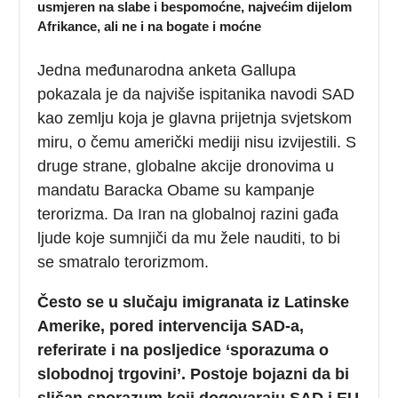
usmjeren na slabe i bespomoćne, najvećim dijelom
Afrikance, ali ne i na bogate i moćne
Jedna međunarodna anketa Gallupa
pokazala je da najviše ispitanika navodi SAD
kao zemlju koja je glavna prijetnja svjetskom
miru, o čemu američki mediji nisu izvijestili. S
druge strane, globalne akcije dronovima u
mandatu Baracka Obame su kampanje
terorizma. Da Iran na globalnoj razini gađa
ljude koje sumnjiči da mu žele nauditi, to bi
se smatralo terorizmom.
Često se u slučaju imigranata iz Latinske
Amerike, pored intervencija SAD-a,
referirate i na posljedice ‘sporazuma o
slobodnoj trgovini’. Postoje bojazni da bi
sličan sporazum koji dogovaraju SAD i EU