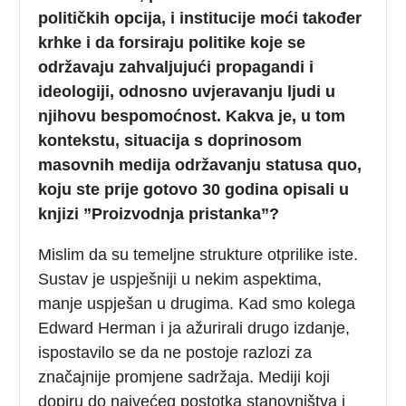
političkih opcija, i institucije moći također
krhke i da forsiraju politike koje se
održavaju zahvaljujući propagandi i
ideologiji, odnosno uvjeravanju ljudi u
njihovu bespomoćnost. Kakva je, u tom
kontekstu, situacija s doprinosom
masovnih medija održavanju statusa quo,
koju ste prije gotovo 30 godina opisali u
knjizi ”Proizvodnja pristanka”?
Mislim da su temeljne strukture otprilike iste.
Sustav je uspješniji u nekim aspektima,
manje uspješan u drugima. Kad smo kolega
Edward Herman i ja ažurirali drugo izdanje,
ispostavilo se da ne postoje razlozi za
značajnije promjene sadržaja. Mediji koji
dopiru do najvećeg postotka stanovništva i