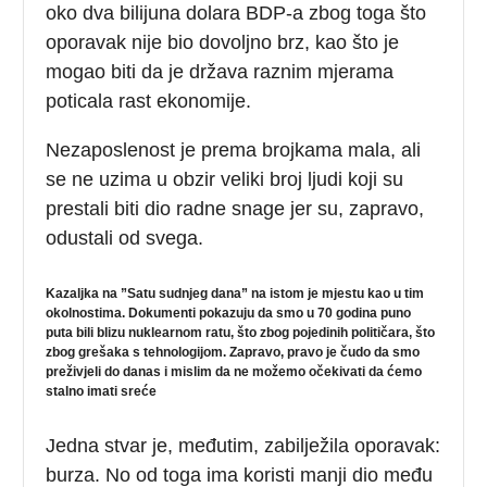
oko dva bilijuna dolara BDP-a zbog toga što
oporavak nije bio dovoljno brz, kao što je
mogao biti da je država raznim mjerama
poticala rast ekonomije.
Nezaposlenost je prema brojkama mala, ali
se ne uzima u obzir veliki broj ljudi koji su
prestali biti dio radne snage jer su, zapravo,
odustali od svega.
Kazaljka na ”Satu sudnjeg dana” na istom je mjestu kao u tim
okolnostima. Dokumenti pokazuju da smo u 70 godina puno
puta bili blizu nuklearnom ratu, što zbog pojedinih političara, što
zbog grešaka s tehnologijom. Zapravo, pravo je čudo da smo
preživjeli do danas i mislim da ne možemo očekivati da ćemo
stalno imati sreće
Jedna stvar je, međutim, zabilježila oporavak:
burza. No od toga ima koristi manji dio među