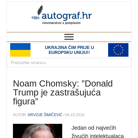
autograf.hr
novinarstvo s potpisom
UKRAJINA ČIM PRIJE U
EUROPSKU UNIJU!!
Noam Chomsky: ”Donald
Trump je zastrašujuća
figura”
AUTOR:
HRVOJE ŠIMIČEVIĆ
/ 04.10.2016.
Jedan od najvećih
živućih intelektualaca