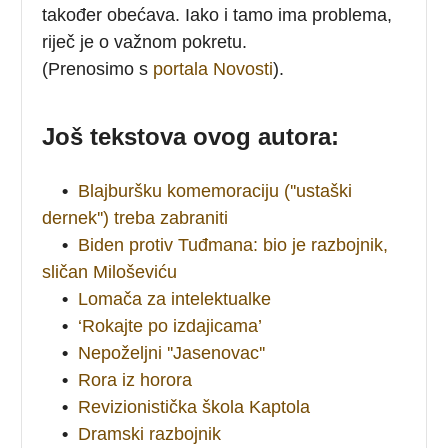
također obećava. Iako i tamo ima problema,
riječ je o važnom pokretu.
(Prenosimo s
portala Novosti
).
Još tekstova ovog autora:
•
Blajburšku komemoraciju (''ustaški
dernek'') treba zabraniti
•
Biden protiv Tuđmana: bio je razbojnik,
sličan Miloševiću
•
Lomača za intelektualke
•
‘Rokajte po izdajicama’
•
Nepoželjni ''Jasenovac''
•
Rora iz horora
•
Revizionistička škola Kaptola
•
Dramski razbojnik