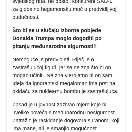
svjetskog rata, ne postoji konkurent SAD-u
za globalno hegemonsku moć u predvidljivoj
budućnosti.
Što bi se u slučaju izborne pobjede
Donalda Trumpa moglo dogoditi po
pitanju međunarodne sigurnosti?
Nemoguće je predvidjeti. Riječ je o
zastrašujućoj figuri, jer se ne zna što bi on
mogao učiniti. Ne zna vjerojatno ni on sam.
Ideja da ignorantski megaloman ima prst na
okidaču za nuklearnu bombu je zastrašujuća.
Zasad je u javnost zazivao mjere koje bi
uvelike povećale međunarodnu nesigurnost.
Zatražio je raskidanje dogovora s Iranom, koji
ima mane, ali je smanjio mogućnost