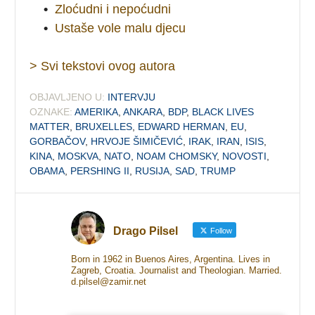
•
Zloćudni i nepoćudni
•
Ustaše vole malu djecu
> Svi tekstovi ovog autora
OBJAVLJENO U:
INTERVJU
OZNAKE:
AMERIKA
,
ANKARA
,
BDP
,
BLACK LIVES
MATTER
,
BRUXELLES
,
EDWARD HERMAN
,
EU
,
GORBAČOV
,
HRVOJE ŠIMIČEVIĆ
,
IRAK
,
IRAN
,
ISIS
,
KINA
,
MOSKVA
,
NATO
,
NOAM CHOMSKY
,
NOVOSTI
,
OBAMA
,
PERSHING II
,
RUSIJA
,
SAD
,
TRUMP
Drago Pilsel
Follow
Born in 1962 in Buenos Aires, Argentina. Lives in
Zagreb, Croatia. Journalist and Theologian. Married.
d.pilsel@zamir.net