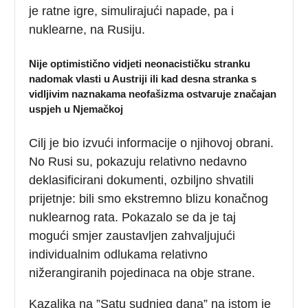
je ratne igre, simulirajući napade, pa i
nuklearne, na Rusiju.
Nije optimistično vidjeti neonacističku stranku
nadomak vlasti u Austriji ili kad desna stranka s
vidljivim naznakama neofašizma ostvaruje značajan
uspjeh u Njemačkoj
Cilj je bio izvući informacije o njihovoj obrani.
No Rusi su, pokazuju relativno nedavno
deklasificirani dokumenti, ozbiljno shvatili
prijetnje: bili smo ekstremno blizu konačnog
nuklearnog rata. Pokazalo se da je taj
mogući smjer zaustavljen zahvaljujući
individualnim odlukama relativno
nižerangiranih pojedinaca na obje strane.
Kazaljka na ”Satu sudnjeg dana” na istom je