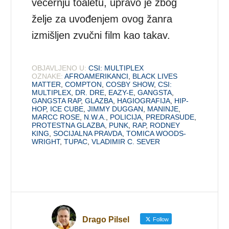
večernju toaletu, upravo je zbog
želje za uvođenjem ovog žanra
izmišljen zvučni film kao takav.
OBJAVLJENO U:
CSI: MULTIPLEX
OZNAKE:
AFROAMERIKANCI
,
BLACK LIVES
MATTER
,
COMPTON
,
COSBY SHOW
,
CSI:
MULTIPLEX
,
DR. DRE
,
EAZY-E
,
GANGSTA
,
GANGSTA RAP
,
GLAZBA
,
HAGIOGRAFIJA
,
HIP-
HOP
,
ICE CUBE
,
JIMMY DUGGAN
,
MANINJE
,
MARCC ROSE
,
N.W.A.
,
POLICIJA
,
PREDRASUDE
,
PROTESTNA GLAZBA
,
PUNK
,
RAP
,
RODNEY
KING
,
SOCIJALNA PRAVDA
,
TOMICA WOODS-
WRIGHT
,
TUPAC
,
VLADIMIR C. SEVER
Drago Pilsel
Follow