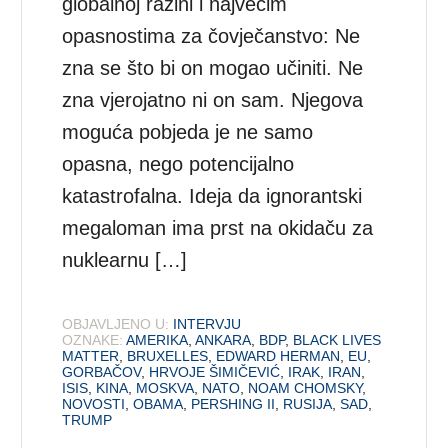
globalnoj razini i najvećim
opasnostima za čovječanstvo: Ne
zna se što bi on mogao učiniti. Ne
zna vjerojatno ni on sam. Njegova
moguća pobjeda je ne samo
opasna, nego potencijalno
katastrofalna. Ideja da ignorantski
megaloman ima prst na okidaču za
nuklearnu […]
OBJAVLJENO U:
INTERVJU
OZNAKE:
AMERIKA
,
ANKARA
,
BDP
,
BLACK LIVES
MATTER
,
BRUXELLES
,
EDWARD HERMAN
,
EU
,
GORBAČOV
,
HRVOJE ŠIMIČEVIĆ
,
IRAK
,
IRAN
,
ISIS
,
KINA
,
MOSKVA
,
NATO
,
NOAM CHOMSKY
,
NOVOSTI
,
OBAMA
,
PERSHING II
,
RUSIJA
,
SAD
,
TRUMP