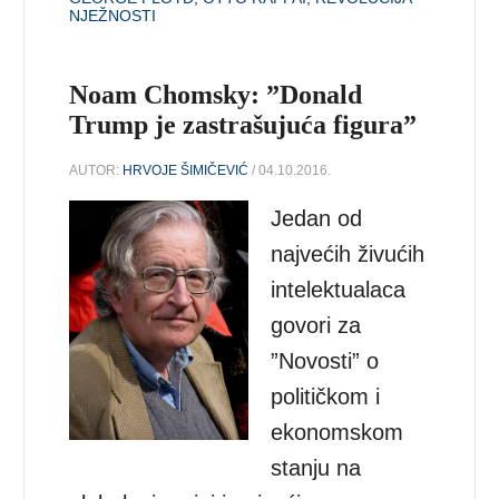
NJEŽNOSTI
Noam Chomsky: ”Donald
Trump je zastrašujuća figura”
AUTOR:
HRVOJE ŠIMIČEVIĆ
/ 04.10.2016.
Jedan od
najvećih živućih
intelektualaca
govori za
”Novosti” o
političkom i
ekonomskom
stanju na