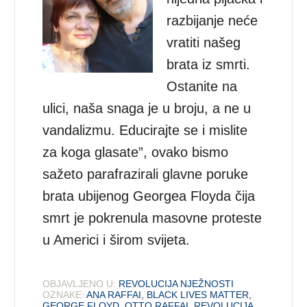
razbijanje neće
vratiti našeg
brata iz smrti.
Ostanite na
ulici, naša snaga je u broju, a ne u
vandalizmu. Educirajte se i mislite
za koga glasate”, ovako bismo
sažeto parafrazirali glavne poruke
brata ubijenog Georgea Floyda čija
smrt je pokrenula masovne proteste
u Americi i širom svijeta.
OBJAVLJENO U:
REVOLUCIJA NJEŽNOSTI
OZNAKE:
ANA RAFFAI
,
BLACK LIVES MATTER
,
GEORGE FLOYD
,
OTTO RAFFAI
,
REVOLUCIJA