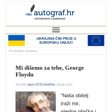
autograf.hr
novinarstvo s potpisom
UKRAJINA ČIM PRIJE U
EUROPSKU UNIJU!!
Mi dišemo za tebe, George
Floydu
AUTOR:
ANA I OTTO RAFFAI
/ 09.06.2020.
”Naša obitelj
traži mir,
nijedna pljačka i