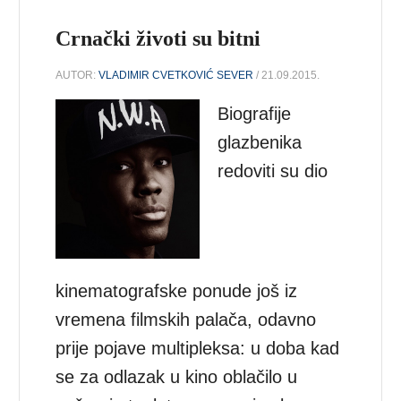
Crnački životi su bitni
AUTOR:
VLADIMIR CVETKOVIĆ SEVER
/ 21.09.2015.
Biografije
glazbenika
redoviti su dio
kinematografske ponude još iz
vremena filmskih palača, odavno
prije pojave multipleksa: u doba kad
se za odlazak u kino oblačilo u