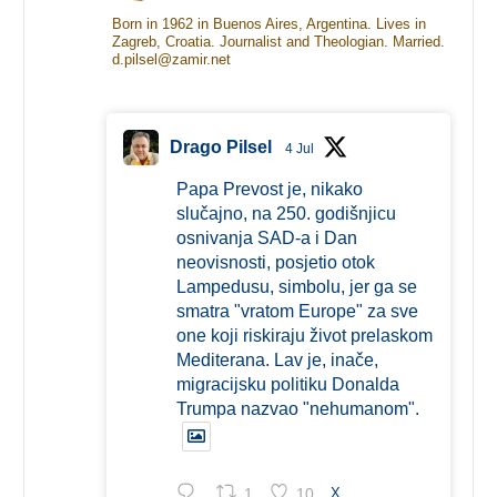
Born in 1962 in Buenos Aires, Argentina. Lives in
Zagreb, Croatia. Journalist and Theologian. Married.
d.pilsel@zamir.net
Drago Pilsel
4 Jul
Papa Prevost je, nikako
slučajno, na 250. godišnjicu
osnivanja SAD-a i Dan
neovisnosti, posjetio otok
Lampedusu, simbolu, jer ga se
smatra "vratom Europe" za sve
one koji riskiraju život prelaskom
Mediterana. Lav je, inače,
migracijsku politiku Donalda
Trumpa nazvao "nehumanom".
1
10
X