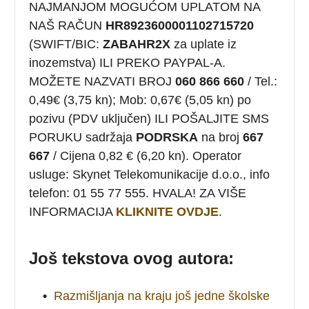
NAJMANJOM MOGUĆOM UPLATOM NA
NAŠ RAČUN
HR8923600001102715720
(SWIFT/BIC:
ZABAHR2X
za uplate iz
inozemstva) ILI PREKO PAYPAL-A.
MOŽETE NAZVATI BROJ
060 866 660
/ Tel.:
0,49€ (3,75 kn); Mob: 0,67€ (5,05 kn) po
pozivu (PDV uključen) ILI POŠALJITE SMS
PORUKU sadržaja
PODRSKA
na broj
667
667
/ Cijena 0,82 € (6,20 kn). Operator
usluge: Skynet Telekomunikacije d.o.o., info
telefon: 01 55 77 555. HVALA! ZA VIŠE
INFORMACIJA
KLIKNITE OVDJE
.
Još tekstova ovog autora:
•
Razmišljanja na kraju još jedne školske