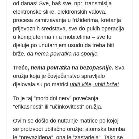
od danas! Sve, baš sve, npr. transmisija
elektronske slike, elektronskih valova,
procesa zamrzavanja u frižiderima, kretanja
prijevoznih sredstava, sve do pukih operacija
u kompjuterima i na mobitelima – sve to
djeluje po unutarnjem usudu da treba biti
brže,
da nema povratka na sporije
.
Treće,
nema povratka na bezopasnije
.
Sva
oružja koja je čovječanstvo spravljalo
djelovala su po matrici
ubiti više, ubiti brže!
To je taj ”morbidni nerv” povećanja
”efikasnosti” ili ”učinkovitosti” oružja.
Ovim se došlo do nutarnje matrice po kojoj
se proizvodi ubitačno oružje; atomska bomba
je ”prevaziđena”, ona je ”zastarjela”. Tako se