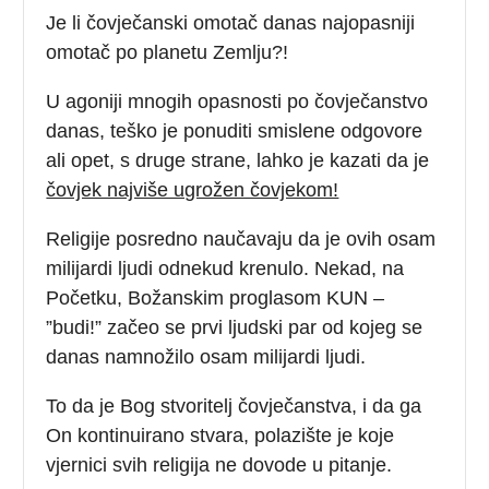
Je li čovječanski omotač danas najopasniji
omotač po planetu Zemlju?!
U agoniji mnogih opasnosti po čovječanstvo
danas, teško je ponuditi smislene odgovore
ali opet, s druge strane, lahko je kazati da je
čovjek najviše ugrožen čovjekom!
Religije posredno naučavaju da je ovih osam
milijardi ljudi odnekud krenulo. Nekad, na
Početku, Božanskim proglasom KUN –
”budi!” začeo se prvi ljudski par od kojeg se
danas namnožilo osam milijardi ljudi.
To da je Bog stvoritelj čovječanstva, i da ga
On kontinuirano stvara, polazište je koje
vjernici svih religija ne dovode u pitanje.