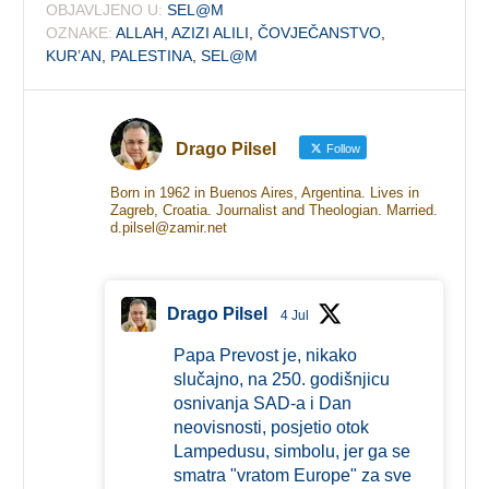
OBJAVLJENO U:
SEL@M
OZNAKE:
ALLAH
,
AZIZI ALILI
,
ČOVJEČANSTVO
,
KUR’AN
,
PALESTINA
,
SEL@M
Drago Pilsel
Follow
Born in 1962 in Buenos Aires, Argentina. Lives in
Zagreb, Croatia. Journalist and Theologian. Married.
d.pilsel@zamir.net
Drago Pilsel
4 Jul
Papa Prevost je, nikako
slučajno, na 250. godišnjicu
osnivanja SAD-a i Dan
neovisnosti, posjetio otok
Lampedusu, simbolu, jer ga se
smatra "vratom Europe" za sve