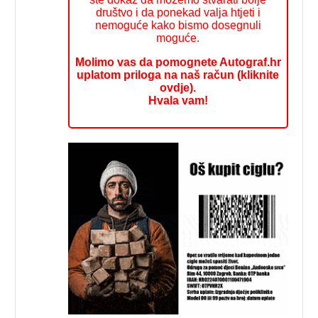
društvo i da ponekad valja htjeti i
nemoguće kako bismo dosegnuli
moguće.
Molimo vas da pomognete Autograf.hr
uplatom priloga na naš račun (kliknite
ovdje).
Hvala vam!