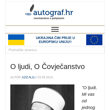
autograf.hr
novinarstvo s potpisom
UKRAJINA ČIM PRIJE U
EUROPSKU UNIJU!!
O ljudi, O Čovječanstvo
AUTOR:
AZIZ ALILI
/ 03.09.2024.
”O ljudi,
Mi vas
od
jednog