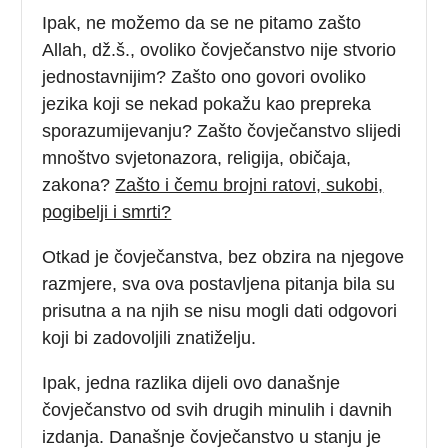
Ipak, ne možemo da se ne pitamo zašto
Allah, dž.š., ovoliko čovječanstvo nije stvorio
jednostavnijim? Zašto ono govori ovoliko
jezika koji se nekad pokažu kao prepreka
sporazumijevanju? Zašto čovječanstvo slijedi
mnoštvo svjetonazora, religija, običaja,
zakona?
Zašto i čemu brojni ratovi, sukobi,
pogibelji i smrti?
Otkad je čovječanstva, bez obzira na njegove
razmjere, sva ova postavljena pitanja bila su
prisutna a na njih se nisu mogli dati odgovori
koji bi zadovoljili znatiželju.
Ipak, jedna razlika dijeli ovo današnje
čovječanstvo od svih drugih minulih i davnih
izdanja. Današnje čovječanstvo u stanju je