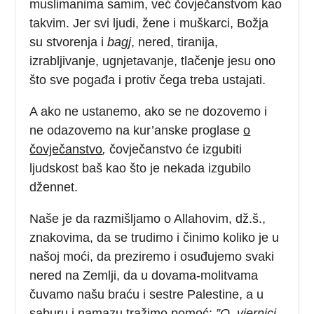
muslimanima samim, već čovječanstvom kao
takvim. Jer svi ljudi, žene i muškarci, Božja
su stvorenja i
bagj
, nered, tiranija,
izrabljivanje, ugnjetavanje, tlačenje jesu ono
što sve pogađa i protiv čega treba ustajati.
A ako ne ustanemo, ako se ne dozovemo i
ne odazovemo na kur’anske proglase
o
čovječanstvo
,
čovječanstvo će izgubiti
ljudskost baš kao što je nekada izgubilo
džennet.
Naše je da razmišljamo o Allahovim, dž.š.,
znakovima, da se trudimo i činimo koliko je u
našoj moći, da preziremo i osuđujemo svaki
nered na Zemlji, da u dovama-molitvama
čuvamo našu braću i sestre Palestine, a u
saburu i namazu tražimo pomoć:
”O, vjernici,