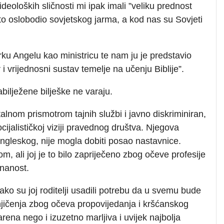
eoloških sličnosti mi ipak imali ”veliku prednost
Tito oslobodio sovjetskog jarma, a kod nas su Sovjeti
rku Angelu kao ministricu te nam ju je predstavio
 i vrijednosni sustav temelje na učenju Biblije”.
zabilježene bilješke ne varaju.
lnom prismotrom tajnih službi i javno diskriminiran,
ijalističkoj viziji pravednog društva. Njegova
engleskog, nije mogla dobiti posao nastavnice.
m, ali joj je to bilo zapriječeno zbog očeve profesije
znanost.
ako su joj roditelji usadili potrebu da u svemu bude
njičenja zbog očeva propovijedanja i kršćanskog
rena nego i izuzetno marljiva i uvijek najbolja