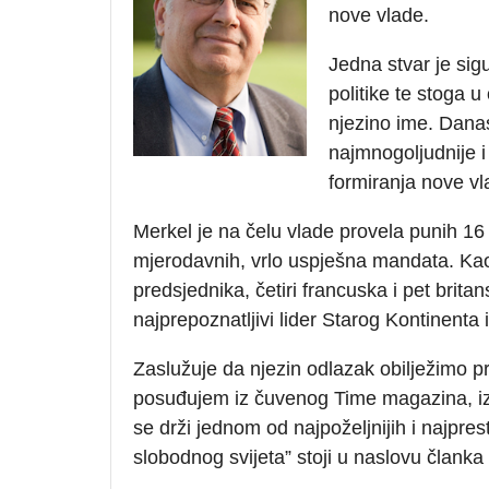
nove vlade.
Jedna stvar je sig
politike te stoga u
njezino ime. Danas
najmnogoljudnije 
formiranja nove vla
Merkel je na čelu vlade provela punih 16 
mjerodavnih, vrlo uspješna mandata. Kao 
predsjednika, četiri francuska i pet brita
najprepoznatljivi lider Starog Kontinenta 
Zaslužuje da njezin odlazak obilježimo 
posuđujem iz čuvenog Time magazina, iz
se drži jednom od najpoželjnijih i najpres
slobodnog svijeta” stoji u naslovu članka