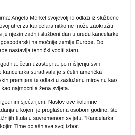
urna: Angela Merkel svojevoljno odlazi iz službene
 ovoj utrci za kancelara nitko ne može zaokružiti
 je njezin zadnji službeni dan u uredu kancelarke
i gospodarski najmoćnije zemlje Europe. Do
de nastavlja tehnički voditi staru.
godina, četiri uzastopna, po mišljenju svih
kancelarka surađivala je s četiri američka
nskih premijera te odlazi u zasluženu mirovinu kao
i kao najmoćnija žena svijeta.
prigodnim sjećanjem. Naslov ove kolumne
danja u kojem je proglašena osobom godine, što
tižnijih titula u suvremenom svijetu. ”Kancelarka
 kojim Time objašnjava svoj izbor.