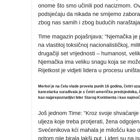
onome što smo učinili pod nacizmom. Ovd
podsjećaju da nikada ne smijemo zaboravi
zbog nas samih i zbog budućih naraštaja
Time magazin pojašnjava: ”Njemačka je po
na vlastitoj toksičnoj nacionalističkoj, mil
drugačiji set vrijednosti – humanost, vel
Njemačka ima veliku snagu koja se može u
Rijetkost je vidjeti lidera u procesu uništ
Merkel
je
na
č
elu
vlade
provela
punih
16
godina
, č
etiri
uza
kancelarka
sura
đ
ivala
je
s
č
etiri
ameri
č
ka
predsjednika
, 
kao
najprepoznatljivi
lider
Starog
Kontinenta
i
kao
najmo
ć
Još jednom Time: ”Kroz svoje shvaćanje i
uljeza koje treba protjerati, žena odgojen
Svećenikova kći mahala je milošću kao oru
pritom nije birala lakši put. Lideri su na i