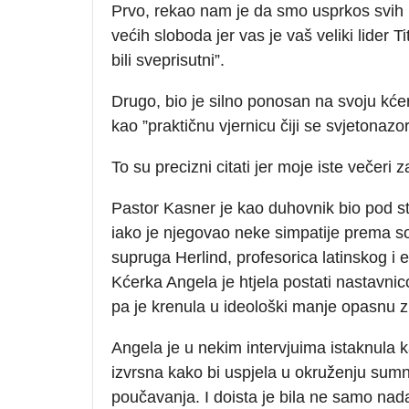
Prvo, rekao nam je da smo usprkos svih id
većih sloboda jer vas je vaš veliki lider 
bili sveprisutni”.
Drugo, bio je silno ponosan na svoju kće
kao ”praktičnu vjernicu čiji se svjetonazor
To su precizni citati jer moje iste večeri 
Pastor Kasner je kao duhovnik bio pod sta
iako je njegovao neke simpatije prema soc
supruga Herlind, profesorica latinskog i 
Kćerka Angela je htjela postati nastavnico
pa je krenula u ideološki manje opasnu 
Angela je u nekim intervjuima istaknula k
izvrsna kako bi uspjela u okruženju sum
poučavanja. I doista je bila ne samo nada