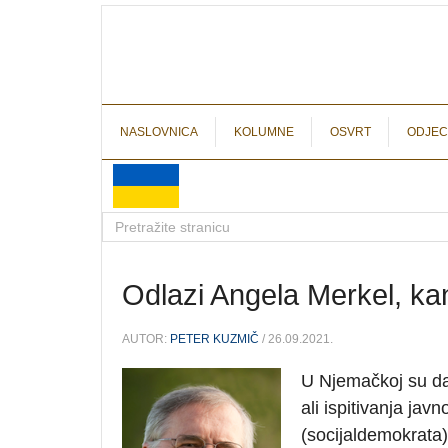
NASLOVNICA
KOLUMNE
OSVRT
ODJEC
Odlazi Angela Merkel, ka
AUTOR:
PETER KUZMIČ
/ 26.09.2021.
U Njemačkoj su da
ali ispitivanja ja
(socijaldemokrata) 