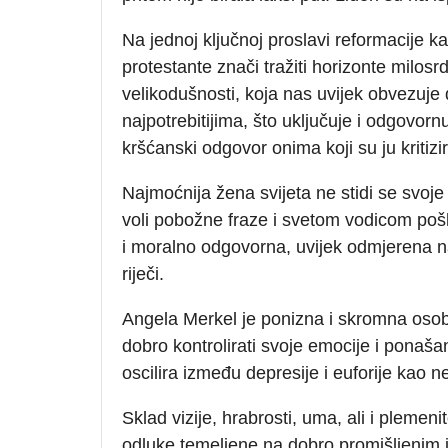
Na jednoj ključnoj proslavi reformacije ka
protestante znači tražiti horizonte milosrd
velikodušnosti, koja nas uvijek obvezuj
najpotrebitijima, što uključuje i odgovor
kršćanski odgovor onima koji su ju kritizi
Najmoćnija žena svijeta ne stidi se svoje
voli pobožne fraze i svetom vodicom poškr
i moralno odgovorna, uvijek odmjerena na
riječi.
Angela Merkel je ponizna i skromna osoba
dobro kontrolirati svoje emocije i ponaš
oscilira između depresije i euforije kao nek
Sklad vizije, hrabrosti, uma, ali i plemen
odluke temeljene na dobro promišljenim