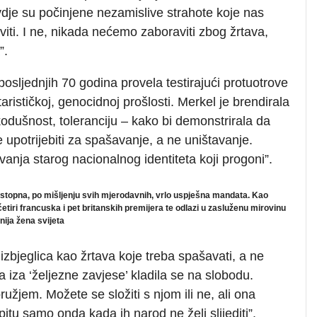
je su počinjene nezamislive strahote koje nas
ti. I ne, nikada nećemo zaboraviti zbog žrtava,
”.
sljednjih 70 godina provela testirajući protuotrove
itarističkoj, genocidnoj prošlosti. Merkel je brendirala
ikodušnost, toleranciju – kako bi demonstrirala da
potrijebiti za spašavanje, a ne uništavanje.
avanja starog nacionalnog identiteta koji progoni”.
stopna
,
po
mi
š
ljenju
svih
mjerodavnih
,
vrlo
uspje
š
na
mandata
.
Kao
č
etiri
francuska
i
pet
britanskih
premijera
te
odlazi
u
zaslu
ž
enu
mirovinu
nija
ž
ena
svijeta
zbjeglica kao žrtava koje treba spašavati, a ne
a iza ‘željezne zavjese’ kladila se na slobodu.
žjem. Možete se složiti s njom ili ne, ali ona
spitu samo onda kada ih narod ne želi slijediti”.