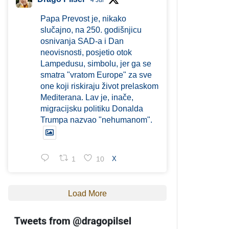
4 Jul
Papa Prevost je, nikako
slučajno, na 250. godišnjicu
osnivanja SAD-a i Dan
neovisnosti, posjetio otok
Lampedusu, simbolu, jer ga se
smatra "vratom Europe" za sve
one koji riskiraju život prelaskom
Mediterana. Lav je, inače,
migracijsku politiku Donalda
Trumpa nazvao "nehumanom".
1
10
X
Load More