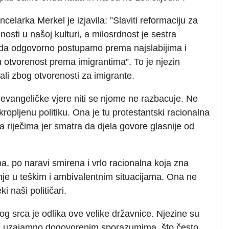
ncelarka Merkel je izjavila: ”Slaviti reformaciju za
nosti u našoj kulturi, a milosrdnost je sestra
e da odgovorno postupamo prema najslabijima i
nu otvorenost prema imigrantima”. To je njezin
rali zbog otvorenosti za imigrante.
 evangeličke vjere niti se njome ne razbacuje. Ne
opljenu politiku. Ona je tu protestantski racionalna
 riječima jer smatra da djela govore glasnije od
, po naravi smirena i vrlo racionalna koja zna
anje u teškim i ambivalentnim situacijama. Ona ne
i naši političari.
itog srca je odlika ove velike državnice. Njezine su
 i uzajamno dogovorenim sporazumima, što često