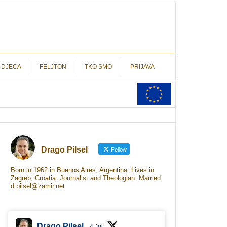
autograf.hr
novinarstvo s potpisom
 DJECA
FELJTON
TKO SMO
PRIJAVA
Drago Pilsel
Follow
Born in 1962 in Buenos Aires, Argentina. Lives in
Zagreb, Croatia. Journalist and Theologian. Married.
d.pilsel@zamir.net
Drago Pilsel