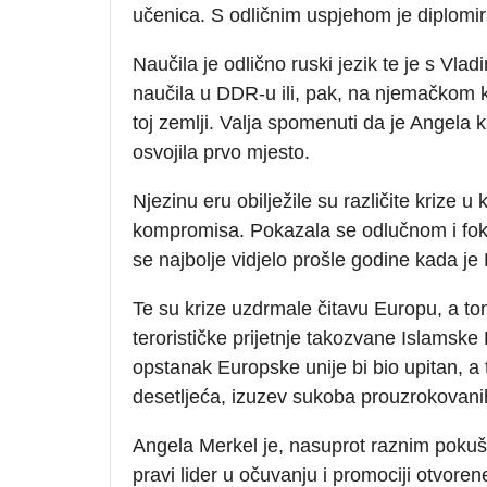
učenica. S odličnim uspjehom je diplomiral
Naučila je odlično ruski jezik te je s Vl
naučila u DDR-u ili, pak, na njemačkom ko
toj zemlji. Valja spomenuti da je Angela
osvojila prvo mjesto.
Njezinu eru obilježile su različite krize u
kompromisa. Pokazala se odlučnom i foku
se najbolje vidjelo prošle godine kada 
Te su krize uzdrmale čitavu Europu, a to
terorističke prijetnje takozvane Islamske
opstanak Europske unije bi bio upitan, a 
desetljeća, izuzev sukoba prouzrokovani
Angela Merkel je, nasuprot raznim pokušaj
pravi lider u očuvanju i promociji otvor