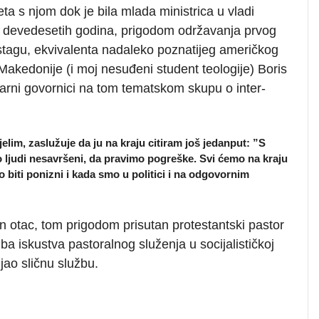
a s njom dok je bila mlada ministrica u vladi
ih devedesetih godina, prigodom održavanja prvog
agu, ekvivalenta nadaleko poznatijeg američkog
Makedonije (i moj nesuđeni student teologije) Boris
narni govornici na tom tematskom skupu o inter-
jelim, zaslužuje da ju na kraju citiram još jedanput:
”
S
judi nesavršeni, da pravimo pogreške. Svi ćemo na kraju
biti ponizni i kada smo u politici i na odgovornim
 otac, tom prigodom prisutan protestantski pastor
a iskustva pastoralnog služenja u socijalističkoj
jao sličnu službu.
.