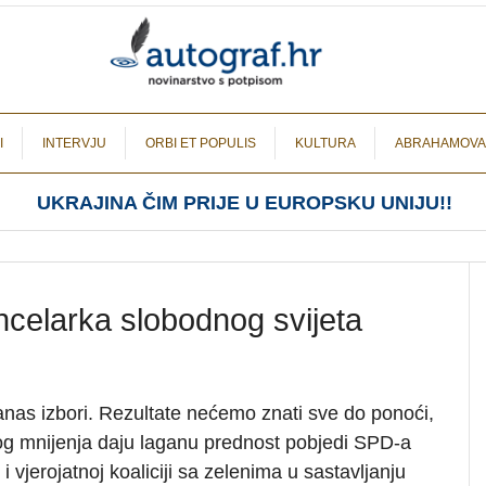
I
INTERVJU
ORBI ET POPULIS
KULTURA
ABRAHAMOVA
UKRAJINA ČIM PRIJE U EUROPSKU UNIJU!!
ncelarka slobodnog svijeta
nas izbori. Rezultate nećemo znati sve do ponoći,
vnog mnijenja daju laganu prednost pobjedi SPD-a
i vjerojatnoj koaliciji sa zelenima u sastavljanju