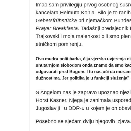
Imao sam privilegiju prvog osobnog susret
kancelara Helmuta Kohla. Bilo je to ran
Gebetsfrühstücka
pri njemačkom Bundest
Prayer
Breakfasta
. Tadašnji predsjednik 
Trajkovski i moja malenkost bili smo ple
etničkom pomirenju.
Ova mudra političarka, čija vjerska uvjerenja di
unutarnjom slobodom onda znamo da smo kao l
odgovarati pred Bogom. I to nas uči da moramo 
dužnostima. Jer politika je u funkciji služenja
”
S Angelom nas je zapravo upoznao njezin
Horst Kasner. Njega je zanimala usporedb
Jugoslaviji i u DDR-u u kojem je on obavl
Posebno se sjećam dviju njegovih izjava