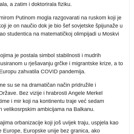
a, a zatim i doktorirala fiziku.
adimirom Putinom mogla razgovarati na ruskom koji je
ji je on naučio dok je bio šef sovjetske špijunaže u
 kao studentica na matematičkoj olimpijadi u Moskvi
 kojima je postala simbol stabilnosti i mudrih
siranom u rješavanju grčke i migrantske krize, a to
je Europu zahvatila COVID pandemija.
me su se na dramatičan način pridružile i
 Države. Bez vizije i hrabrosti Angele Merkel
time i mir koji na kontinentu traje već sedam
h velikosrpskim ambicijama na Balkanu.
ima orbanizacije koji još uvijek traju, uspjela kao
ene Europe, Europske unije bez granica, ako