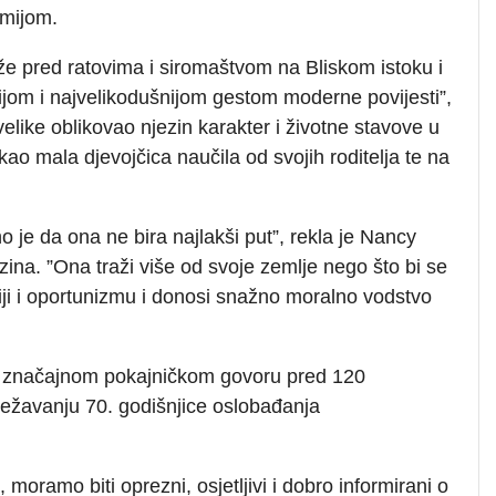
mijom.
že pred ratovima i siromaštvom na Bliskom istoku i
tijom i najvelikodušnijom gestom moderne povijesti”,
uvelike oblikovao njezin karakter i životne stavove u
kao mala djevojčica naučila od svojih roditelja te na
no je da ona ne bira najlakši put”, rekla je Nancy
na. ”Ona traži više od svoje zemlje nego što bi se
aniji i oportunizmu i donosi snažno moralno vodstvo
u značajnom pokajničkom govoru pred 120
lježavanju 70. godišnjice oslobađanja
ramo biti oprezni, osjetljivi i dobro informirani o