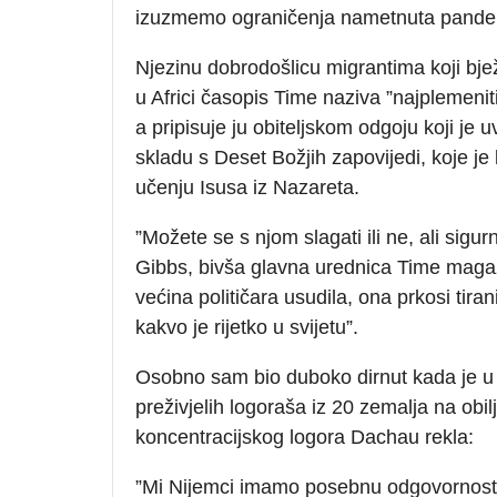
izuzmemo ograničenja nametnuta pande
Njezinu dobrodošlicu migrantima koji bje
u Africi časopis Time naziva ”najplemeni
a pripisuje ju obiteljskom odgoju koji je 
skladu s Deset Božjih zapovijedi, koje je 
učenju Isusa iz Nazareta.
”Možete se s njom slagati ili ne, ali sigur
Gibbs, bivša glavna urednica Time magazi
većina političara usudila, ona prkosi tir
kakvo je rijetko u svijetu”.
Osobno sam bio duboko dirnut kada je 
preživjelih logoraša iz 20 zemalja na obi
koncentracijskog logora Dachau rekla:
”Mi Nijemci imamo posebnu odgovornost, mo