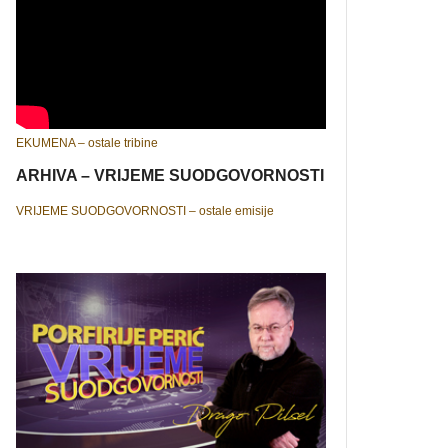
EKUMENA – ostale tribine
ARHIVA – VRIJEME SUODGOVORNOSTI
VRIJEME SUODGOVORNOSTI – ostale emisije