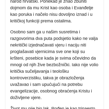
narod hrvatski. Ponekad je znao zbuniti
dojmom da mu Krist kao osoba i Evanđelje
kao poruka i načelo nisu dovoljno iznad i u
kritičkoj funkciji prema ostalima.
Osobno sam ga u našim susretima i
razgovorima dva puta podsjetio kako ne valja
nekritički izjednačavati vjeru i naciju niti
proglašavati vjernicima sve one koji su
kršteni, posebice kada je svima očevidno da
mnogi od njih žive bezbožnički. Iako nije volio
kritička sučeljavanja i teološku
kontroverzistiku, takva je obrazloženja
uvažavao i sam upućujući na potrebu
evangelizacije, osobnog obraćenja Kristu i
doživljene vjere.
Život mu nije bio lak. Rođen je kao trinaesto