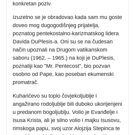
konkretan poziv.
Izuzetno se je obradovao kada sam mu goste
doveo mog dugogodišnjeg prijatelja,
poznatog pentekostalno-karizmatskog lidera
Davida DuPlesis-a. Oni su se na čudesan
način upoznali na Drugom vatikanskom
saboru (1962. – 1965.) na koji je DuPlesis,
poznatiji kao ”Mr. Pentecost”, bio pozvan
osobno od Pape, kao poseban ekumenski
promatrač.
Kuharićevo su toplo čovjekoljublje i
angažirano rodoljublje bili duboko ukorijenjeni
u predanom bogoljublju. Volio je Evanđelje i
Isusa Krista, ali je silno volio i majku Isusovu,
rimskoga papu, svoj uzor Alojzija Stepinca te