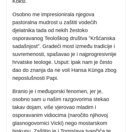
Kokši.
Osobno me impresionirala njegova
pastoralna mudrost u zaštiti vodećih
djelatnika tada od nekih žestoko
osporavanog Teološkog društva ”Kršćanska
sadašnjost”. Gradeći most između tradicije i
suvremenosti, spašavao je i najprogresivnije
hrvatske teologe. Usput: ipak nam je često
dao do znanja da ne voli Hansa Künga zbog
neposlušnosti Papi.
Branio je i međugorski fenomen, jer je,
osobno sam u našim razgovorima stekao
takav dojam, više vjerovao mladim i
osporavanim vidiocima (naročito njihovoj
glasnogovornici Vicki) nego mostarskom
biskupu. Zaštitio je i Tomislava Ivančića te