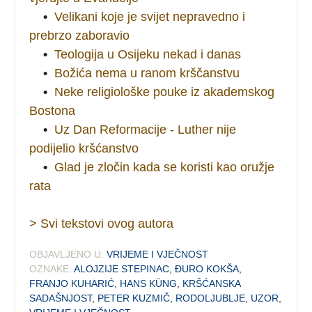
•
Velikani koje je svijet nepravedno i
prebrzo zaboravio
•
Teologija u Osijeku nekad i danas
•
Božića nema u ranom krščanstvu
•
Neke religiološke pouke iz akademskog
Bostona
•
Uz Dan Reformacije - Luther nije
podijelio kršćanstvo
•
Glad je zločin kada se koristi kao oružje
rata
> Svi tekstovi ovog autora
OBJAVLJENO U:
VRIJEME I VJEČNOST
OZNAKE:
ALOJZIJE STEPINAC
,
ĐURO KOKŠA
,
FRANJO KUHARIĆ
,
HANS KÜNG
,
KRŠĆANSKA
SADAŠNJOST
,
PETER KUZMIČ
,
RODOLJUBLJE
,
UZOR
,