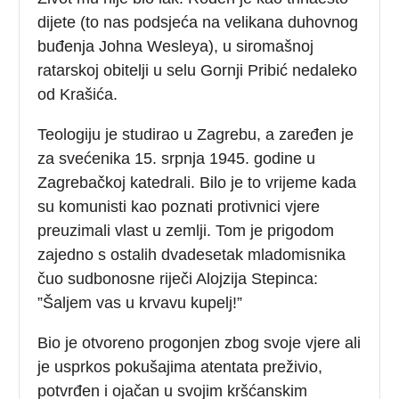
dijete (to nas podsjeća na velikana duhovnog
buđenja Johna Wesleya), u siromašnoj
ratarskoj obitelji u selu Gornji Pribić nedaleko
od Krašića.
Teologiju je studirao u Zagrebu, a zaređen je
za svećenika 15. srpnja 1945. godine u
Zagrebačkoj katedrali. Bilo je to vrijeme kada
su komunisti kao poznati protivnici vjere
preuzimali vlast u zemlji. Tom je prigodom
zajedno s ostalih dvadesetak mladomisnika
čuo sudbonosne riječi Alojzija Stepinca:
”Šaljem vas u krvavu kupelj!”
Bio je otvoreno progonjen zbog svoje vjere ali
je usprkos pokušajima atentata preživio,
potvrđen i ojačan u svojim kršćanskim