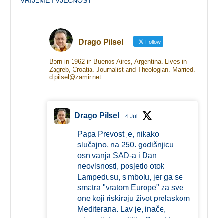
VRIJEME I VJEČNOST
Drago Pilsel
Follow
Born in 1962 in Buenos Aires, Argentina. Lives in
Zagreb, Croatia. Journalist and Theologian. Married.
d.pilsel@zamir.net
Drago Pilsel
4 Jul
Papa Prevost je, nikako
slučajno, na 250. godišnjicu
osnivanja SAD-a i Dan
neovisnosti, posjetio otok
Lampedusu, simbolu, jer ga se
smatra "vratom Europe" za sve
one koji riskiraju život prelaskom
Mediterana. Lav je, inače,