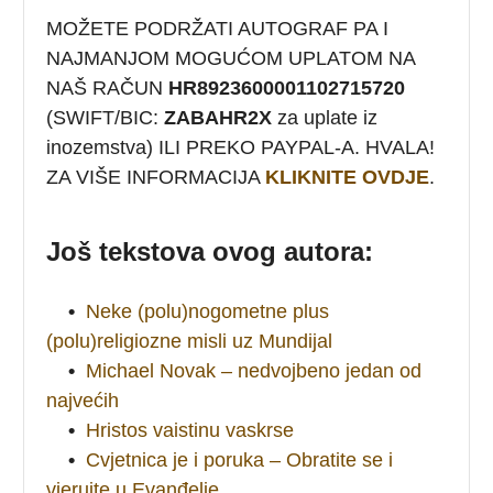
MOŽETE PODRŽATI AUTOGRAF PA I
NAJMANJOM MOGUĆOM UPLATOM NA
NAŠ RAČUN
HR8923600001102715720
(SWIFT/BIC:
ZABAHR2X
za uplate iz
inozemstva) ILI PREKO PAYPAL-A. HVALA!
ZA VIŠE INFORMACIJA
KLIKNITE OVDJE
.
Još tekstova ovog autora:
•
Neke (polu)nogometne plus
(polu)religiozne misli uz Mundijal
•
Michael Novak – nedvojbeno jedan od
najvećih
•
Hristos vaistinu vaskrse
•
Cvjetnica je i poruka – Obratite se i
vjerujte u Evanđelje