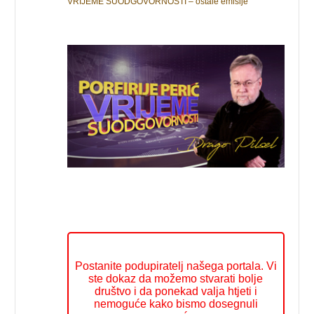
VRIJEME SUODGOVORNOSTI – ostale emisije
Postanite podupiratelj našega portala. Vi
ste dokaz da možemo stvarati bolje
društvo i da ponekad valja htjeti i
nemoguće kako bismo dosegnuli