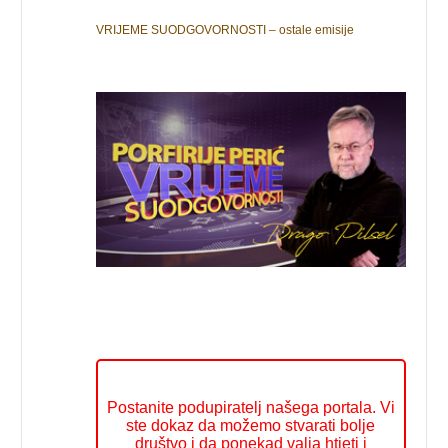
VRIJEME SUODGOVORNOSTI – ostale emisije
Postanite podupiratelj našega portala. Vi
ste dokaz da možemo stvarati bolje
društvo i da ponekad valja htjeti i