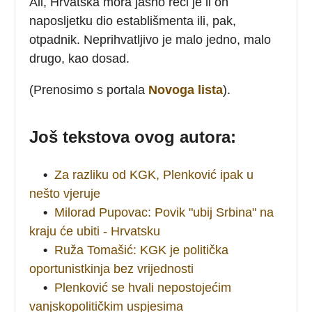
Ali, Hrvatska mora jasno reći je li on
naposljetku dio establišmenta ili, pak,
otpadnik. Neprihvatljivo je malo jedno, malo
drugo, kao dosad.
(Prenosimo s portala
Novoga lista
).
Još tekstova ovog autora:
•
Za razliku od KGK, Plenković ipak u
nešto vjeruje
•
Milorad Pupovac: Povik "ubij Srbina" na
kraju će ubiti - Hrvatsku
•
Ruža Tomašić: KGK je politička
oportunistkinja bez vrijednosti
•
Plenković se hvali nepostojećim
vanjskopolitičkim uspjesima