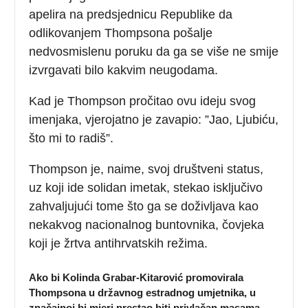
apelira na predsjednicu Republike da
odlikovanjem Thompsona pošalje
nedvosmislenu poruku da ga se više ne smije
izvrgavati bilo kakvim neugodama.
Kad je Thompson pročitao ovu ideju svog
imenjaka, vjerojatno je zavapio: ”Jao, Ljubiću,
što mi to radiš”.
Thompson je, naime, svoj društveni status,
uz koji ide solidan imetak, stekao isključivo
zahvaljujući tome što ga se doživljava kao
nekakvog nacionalnog buntovnika, čovjeka
koji je žrtva antihrvatskih režima.
Ako bi Kolinda Grabar-Kitarović promovirala
Thompsona u državnog estradnog umjetnika, u
značajnoj bi mjeri prestao biti privlačan masama.