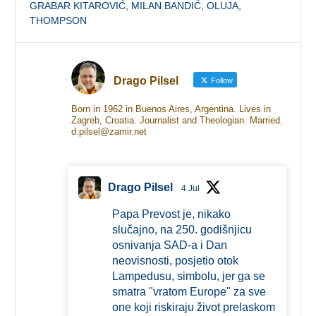
GRABAR KITAROVIĆ
,
MILAN BANDIĆ
,
OLUJA
,
THOMPSON
Drago Pilsel
Follow
Born in 1962 in Buenos Aires, Argentina. Lives in
Zagreb, Croatia. Journalist and Theologian. Married.
d.pilsel@zamir.net
Drago Pilsel
4 Jul
Papa Prevost je, nikako
slučajno, na 250. godišnjicu
osnivanja SAD-a i Dan
neovisnosti, posjetio otok
Lampedusu, simbolu, jer ga se
smatra "vratom Europe" za sve
one koji riskiraju život prelaskom