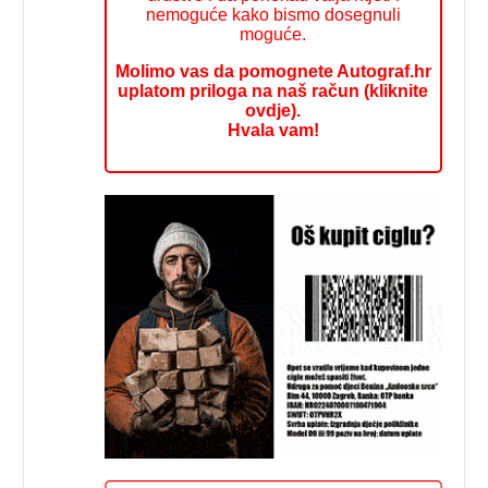
nemoguće kako bismo dosegnuli
moguće.
Molimo vas da pomognete Autograf.hr
uplatom priloga na naš račun (kliknite
ovdje).
Hvala vam!