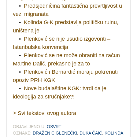
•
Predsjedničina fantastična prevrtljivost u
vezi migranata
•
Kolinda G-K predstavlja političku ruinu,
uništena je
•
Plenković se nije usudio izgovoriti –
Istanbulska konvencija
•
Plenković se ne može obraniti na račun
Martine Dalić, prekasno je za to
•
Plenković i Bernardić moraju pokrenuti
opoziv PRH KGK
•
Nove budalaštine KGK: tvrdi da je
ideologija za stručnjake?!
> Svi tekstovi ovog autora
OBJAVLJENO U:
OSVRT
OZNAKE:
DRAŽEN CIGLENEČKI
,
ĐUKA ČAIĆ
,
KOLINDA