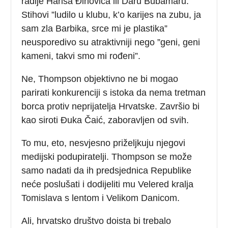
radije Harisa Đinovića ili Daru Bubamaru.
Stihovi ”ludilo u klubu, k’o karijes na zubu, ja
sam zla Barbika, srce mi je plastika”
neusporedivo su atraktivniji nego ”geni, geni
kameni, takvi smo mi rođeni”.
Ne, Thompson objektivno ne bi mogao
parirati konkurenciji s istoka da nema tretman
borca protiv neprijatelja Hrvatske. Završio bi
kao siroti Đuka Čaić, zaboravljen od svih.
To mu, eto, nesvjesno priželjkuju njegovi
medijski podupiratelji. Thompson se može
samo nadati da ih predsjednica Republike
neće poslušati i dodijeliti mu Velered kralja
Tomislava s lentom i Velikom Danicom.
Ali, hrvatsko društvo doista bi trebalo