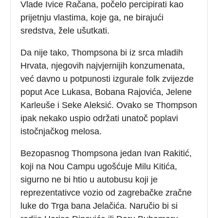
Vlade Ivice Račana, počelo percipirati kao
prijetnju vlastima, koje ga, ne birajući
sredstva, žele ušutkati.
Da nije tako, Thompsona bi iz srca mladih
Hrvata, njegovih najvjernijih konzumenata,
već davno u potpunosti izgurale folk zvijezde
poput Ace Lukasa, Bobana Rajovića, Jelene
Karleuše i Seke Aleksić. Ovako se Thompson
ipak nekako uspio održati unatoč poplavi
istočnjačkog melosa.
Bezopasnog Thompsona jedan Ivan Rakitić,
koji na Nou Campu ugošćuje Milu Kitića,
sigurno ne bi htio u autobusu koji je
reprezentativce vozio od zagrebačke zračne
luke do Trga bana Jelačića. Naručio bi si