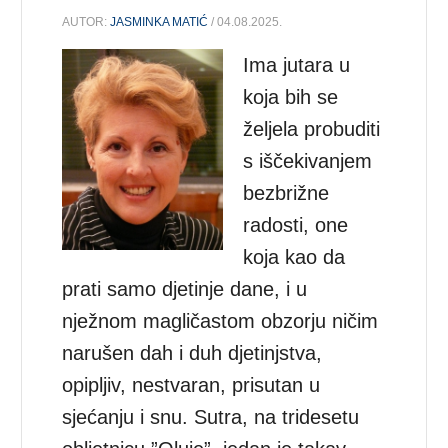
AUTOR:
JASMINKA MATIĆ
/ 04.08.2025.
Ima jutara u
koja bih se
željela probuditi
s iščekivanjem
bezbrižne
radosti, one
koja kao da
prati samo djetinje dane, i u
nježnom magličastom obzorju ničim
narušen dah i duh djetinjstva,
opipljiv, nestvaran, prisutan u
sjećanju i snu. Sutra, na tridesetu