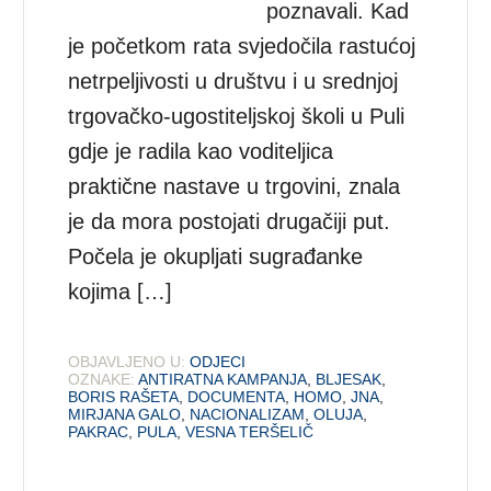
poznavali. Kad
je početkom rata svjedočila rastućoj
netrpeljivosti u društvu i u srednjoj
trgovačko-ugostiteljskoj školi u Puli
gdje je radila kao voditeljica
praktične nastave u trgovini, znala
je da mora postojati drugačiji put.
Počela je okupljati sugrađanke
kojima […]
OBJAVLJENO U:
ODJECI
OZNAKE:
ANTIRATNA KAMPANJA
,
BLJESAK
,
BORIS RAŠETA
,
DOCUMENTA
,
HOMO
,
JNA
,
MIRJANA GALO
,
NACIONALIZAM
,
OLUJA
,
PAKRAC
,
PULA
,
VESNA TERŠELIČ