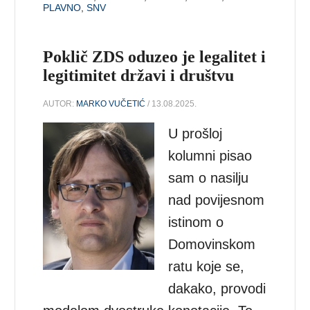
PLAVNO
,
SNV
Poklič ZDS oduzeo je legalitet i
legitimitet državi i društvu
AUTOR:
MARKO VUČETIĆ
/ 13.08.2025.
U prošloj
kolumni pisao
sam o nasilju
nad povijesnom
istinom o
Domovinskom
ratu koje se,
dakako, provodi