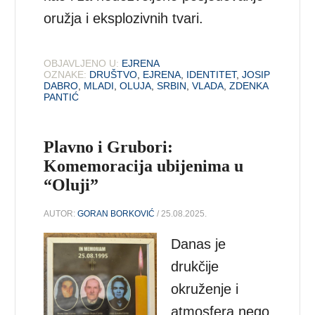
oružja i eksplozivnih tvari.
OBJAVLJENO U:
EJRENA
OZNAKE:
DRUŠTVO
,
EJRENA
,
IDENTITET
,
JOSIP
DABRO
,
MLADI
,
OLUJA
,
SRBIN
,
VLADA
,
ZDENKA
PANTIĆ
Plavno i Grubori:
Komemoracija ubijenima u
“Oluji”
AUTOR:
GORAN BORKOVIĆ
/ 25.08.2025.
Danas je
drukčije
okruženje i
atmosfera nego