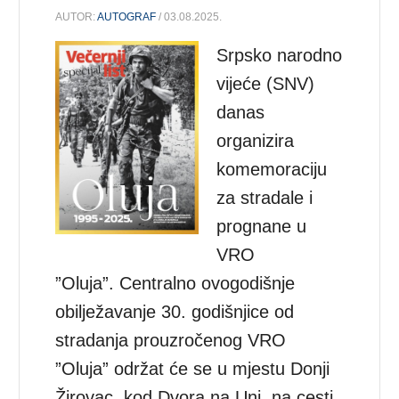
AUTOR:
AUTOGRAF
/ 03.08.2025.
Srpsko narodno
vijeće (SNV)
danas
organizira
komemoraciju
za stradale i
prognane u
VRO
”Oluja”. Centralno ovogodišnje
obilježavanje 30. godišnjice od
stradanja prouzročenog VRO
”Oluja” održat će se u mjestu Donji
Žirovac, kod Dvora na Uni, na cesti