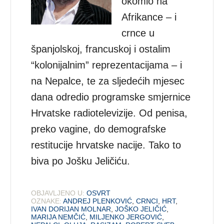
okomio na
Afrikance – i
crnce u
španjolskoj, francuskoj i ostalim
“kolonijalnim” reprezentacijama – i
na Nepalce, te za sljedećih mjesec
dana odredio programske smjernice
Hrvatske radiotelevizije. Od penisa,
preko vagine, do demografske
restitucije hrvatske nacije. Tako to
biva po Jošku Jeličiću.
OBJAVLJENO U:
OSVRT
OZNAKE:
ANDREJ PLENKOVIĆ
,
CRNCI
,
HRT
,
IVAN DORIJAN MOLNAR
,
JOŠKO JELIČIĆ
,
MARIJA NEMČIĆ
,
MILJENKO JERGOVIĆ
,