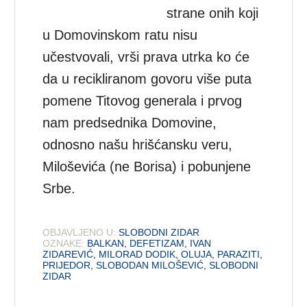
strane onih koji
u Domovinskom ratu nisu
učestvovali, vrši prava utrka ko će
da u recikliranom govoru više puta
pomene Titovog generala i prvog
nam predsednika Domovine,
odnosno našu hrišćansku veru,
Miloševića (ne Borisa) i pobunjene
Srbe.
OBJAVLJENO U:
SLOBODNI ZIDAR
OZNAKE:
BALKAN
,
DEFETIZAM
,
IVAN
ZIDAREVIĆ
,
MILORAD DODIK
,
OLUJA
,
PARAZITI
,
PRIJEDOR
,
SLOBODAN MILOŠEVIĆ
,
SLOBODNI
ZIDAR