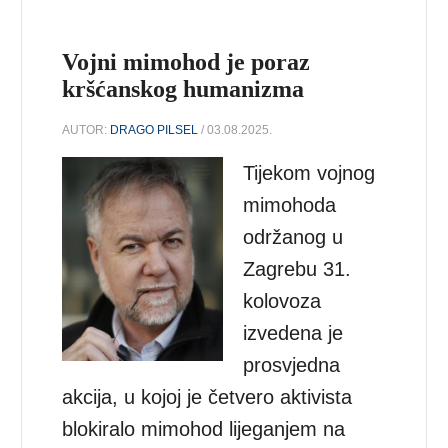
Vojni mimohod je poraz
kršćanskog humanizma
AUTOR:
DRAGO PILSEL
/ 03.08.2025.
Tijekom vojnog
mimohoda
održanog u
Zagrebu 31.
kolovoza
izvedena je
prosvjedna
akcija, u kojoj je četvero aktivista
blokiralo mimohod lijeganjem na