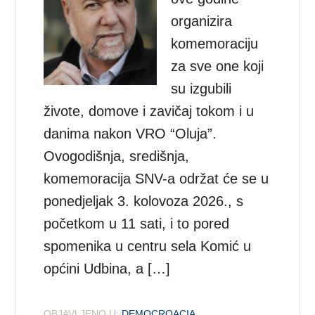
organizira
komemoraciju
za sve one koji
su izgubili
živote, domove i zavičaj tokom i u
danima nakon VRO “Oluja”.
Ovogodišnja, središnja,
komemoracija SNV-a održat će se u
ponedjeljak 3. kolovoza 2026., s
početkom u 11 sati, i to pored
spomenika u centru sela Komić u
općini Udbina, a […]
OBJAVLJENO U:
DEMOCROACIA