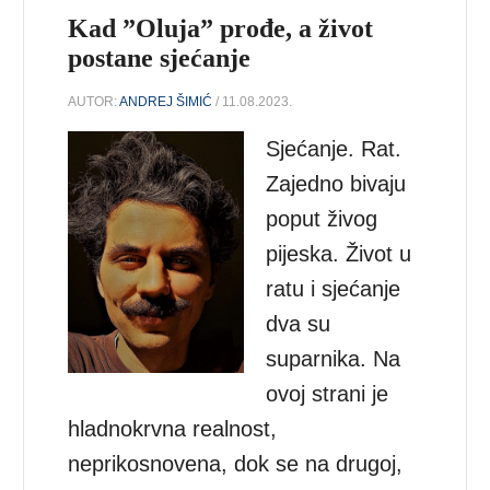
Kad ”Oluja” prođe, a život
postane sjećanje
AUTOR:
ANDREJ ŠIMIĆ
/ 11.08.2023.
Sjećanje. Rat.
Zajedno bivaju
poput živog
pijeska. Život u
ratu i sjećanje
dva su
suparnika. Na
ovoj strani je
hladnokrvna realnost,
neprikosnovena, dok se na drugoj,