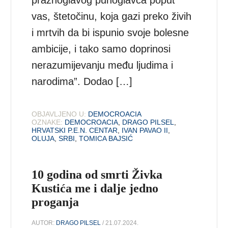
vas, štetočinu, koja gazi preko živih
i mrtvih da bi ispunio svoje bolesne
ambicije, i tako samo doprinosi
nerazumijevanju među ljudima i
narodima”. Dodao […]
OBJAVLJENO U:
DEMOCROACIA
OZNAKE:
DEMOCROACIA
,
DRAGO PILSEL
,
HRVATSKI P.E.N. CENTAR
,
IVAN PAVAO II
,
OLUJA
,
SRBI
,
TOMICA BAJSIĆ
10 godina od smrti Živka
Kustića me i dalje jedno
proganja
AUTOR:
DRAGO PILSEL
/ 21.07.2024.