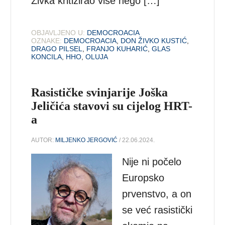
Živka kritizirao više nego […]
OBJAVLJENO U:
DEMOCROACIA
OZNAKE:
DEMOCROACIA
,
DON ŽIVKO KUSTIĆ
,
DRAGO PILSEL
,
FRANJO KUHARIĆ
,
GLAS
KONCILA
,
HHO
,
OLUJA
Rasističke svinjarije Joška
Jeličića stavovi su cijelog HRT-
a
AUTOR:
MILJENKO JERGOVIĆ
/ 22.06.2024.
Nije ni počelo
Europsko
prvenstvo, a on
se već rasistički