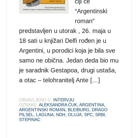
čiji će
“Argentinski
roman”
predstavljen u utorak , 26. maja u
18 sati u knjižari Delfi rođen je u
Argentini, u porodici koja je bila sve
samo ne obična. Jedan deda bio mu
je saradnik Gestapoa, drugi ustaša,
a otac – telohranitelj Ante […]
OBJAVLJENO U:
INTERVJU
OZNAKE:
ALEKSANDRA ĆUK
,
ARGENTINA
,
ARGENTINSKI ROMAN
,
BLEIBURG
,
DRAGO
PILSEL
,
LAGUNA
,
NDH
,
OLUJA
,
SPC
,
SRBI
,
STEPINAC