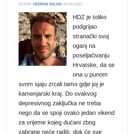
AUTOR:
VEDRAN SALVIA
/ 05.08.2023.
HDZ je toliko
podgrijao
stranački svoj
oganj na
poseljačivanju
Hrvatske, da se
ona u punom
svom sjaju zrcali tamo gdje joj je
kamenjarski kraj. Do ovakvog
depresivnog zaključka ne treba
nego da se spoji ovako jedan vikend
za vrijeme kojeg dućani zbog
zabrane neće raditi, dok će sve