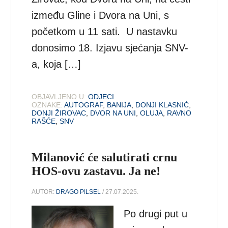
između Gline i Dvora na Uni, s
početkom u 11 sati. U nastavku
donosimo 18. Izjavu sjećanja SNV-
a, koja […]
OBJAVLJENO U:
ODJECI
OZNAKE:
AUTOGRAF
,
BANIJA
,
DONJI KLASNIĆ
,
DONJI ŽIROVAC
,
DVOR NA UNI
,
OLUJA
,
RAVNO
RAŠĆE
,
SNV
Milanović će salutirati crnu
HOS-ovu zastavu. Ja ne!
AUTOR:
DRAGO PILSEL
/ 27.07.2025.
Po drugi put u