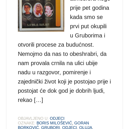
prije pet godina
kada smo se
prvi put okupili
u Gruborima i
otvorili procese za budućnost.
Nemojmo da nas to obeshrabri, da
nam provala crnila na ulici ubije
nadu u razgovor, pomirenje i
zajednički život koji je postojao prije i
postojat će dok god je dobrih ljudi,
rekao […]
OBJAVLJENO U:
ODJECI
OZNAKE:
BORIS MILOŠEVIĆ
,
GORAN
BORKOVIĆ
,
GRUBORI
,
ODJECI
,
OLUJA
,