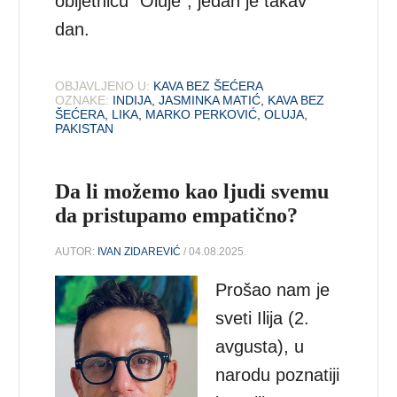
obljetnicu ”Oluje”, jedan je takav
dan.
OBJAVLJENO U:
KAVA BEZ ŠEĆERA
OZNAKE:
INDIJA
,
JASMINKA MATIĆ
,
KAVA BEZ
ŠEĆERA
,
LIKA
,
MARKO PERKOVIĆ
,
OLUJA
,
PAKISTAN
Da li možemo kao ljudi svemu
da pristupamo empatično?
AUTOR:
IVAN ZIDAREVIĆ
/ 04.08.2025.
Prošao nam je
sveti Ilija (2.
avgusta), u
narodu poznatiji