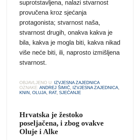
suprotstavljena, nalazi stvarnost
provučena kroz sjećanja
protagonista; stvarnost naša,
stvarnost drugih, onakva kakva je
bila, kakva je mogla biti, kakva nikad
više neće biti, ili, naprosto izmišljena
stvarnost.
OBJAVLJENO U:
IZVJESNA ZAJEDNICA
OZNAKE:
ANDREJ ŠIMIĆ
,
IZVJESNA ZAJEDNICA
,
KNIN
,
OLUJA
,
RAT
,
SJEĆANJE
Hrvatska je žestoko
poseljačena, i zbog ovakve
Oluje i Alke