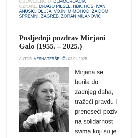
OBJAVLJENO U:
DEMOCROACIA
OZNAKE:
DRAGO PILSEL
,
HBK
,
HOS
,
IVAN
ANUŠIĆ
,
OLUJA
,
VOJNI MIMOHOD
,
ZA DOM
SPREMNI
,
ZAGREB
,
ZORAN MILANOVIĆ
Posljednji pozdrav Mirjani
Galo (1955. – 2025.)
AUTOR:
VESNA TERŠELIČ
/ 03.04.2025.
Mirjana se
borila do
zadnjeg daha,
tražeći pravdu i
prenoseći poziv
na solidarnost
svima koji su je