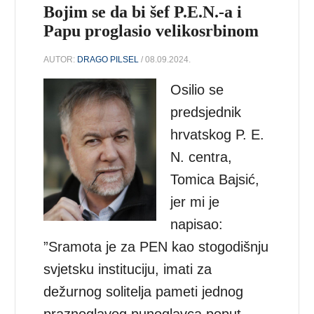
Bojim se da bi šef P.E.N.-a i
Papu proglasio velikosrbinom
AUTOR:
DRAGO PILSEL
/ 08.09.2024.
Osilio se
predsjednik
hrvatskog P. E.
N. centra,
Tomica Bajsić,
jer mi je
napisao:
”Sramota je za PEN kao stogodišnju
svjetsku instituciju, imati za
dežurnog solitelja pameti jednog
praznoglavog punoglavca poput