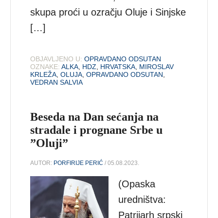
skupa proći u ozračju Oluje i Sinjske
[…]
OBJAVLJENO U:
OPRAVDANO ODSUTAN
OZNAKE:
ALKA
,
HDZ
,
HRVATSKA
,
MIROSLAV
KRLEŽA
,
OLUJA
,
OPRAVDANO ODSUTAN
,
VEDRAN SALVIA
Beseda na Dan sećanja na
stradale i prognane Srbe u
”Oluji”
AUTOR:
PORFIRIJE PERIĆ
/ 05.08.2023.
(Opaska
uredništva:
Patrijarh srpski