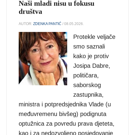
Naši mladi nisu u fokusu
društva
AUTOR:
ZDENKA PANTIĆ
/ 08.05.2026.
Protekle veljače
smo saznali
kako je protiv
Josipa Dabre,
političara,
saborskog
zastupnika,
ministra i potpredsjednika Vlade (u
međuvremenu bivšeg) podignuta
optužnica za povredu prava djeteta,
kao i za nedozvoljeno posjedovanje