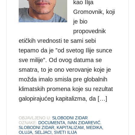
kao Ilija
Gromovnik, koji
je bio
propovednik
etičkih vrednosti te sami sebi
tepamo da je ”od svetog Ilije sunce
sve milije”. Od ovog datuma se
smatra, to je ono verovanje koje je
možda imalo smisla pre globalnih
klimatskih promena koje su rezultat
galopirajućeg kapitalizma, da […]
OBJAVLJENO U:
SLOBODNI ZIDAR
OZNAKE:
DOCUMENTA
,
IVAN ZIDAREVIĆ.
SLOBODNI ZIDAR
,
KAPITALIZAM
,
MEDIKA
,
OLUJA
,
SELJACI
,
SVETI ILIJA