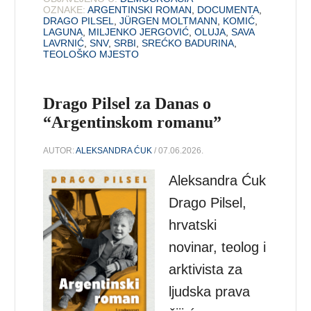
OZNAKE:
ARGENTINSKI ROMAN
,
DOCUMENTA
,
DRAGO PILSEL
,
JÜRGEN MOLTMANN
,
KOMIĆ
,
LAGUNA
,
MILJENKO JERGOVIĆ
,
OLUJA
,
SAVA
LAVRNIĆ
,
SNV
,
SRBI
,
SREĆKO BADURINA
,
TEOLOŠKO MJESTO
Drago Pilsel za Danas o
“Argentinskom romanu”
AUTOR:
ALEKSANDRA ĆUK
/ 07.06.2026.
Aleksandra Ćuk
Drago Pilsel,
hrvatski
novinar, teolog i
arktivista za
ljudska prava