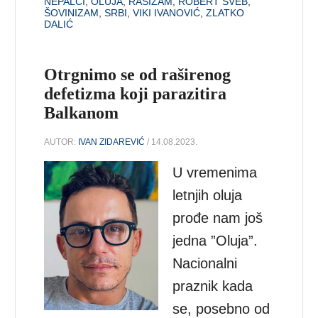
NEPALCI
,
OLUJA
,
RASIZAM
,
ROBERT SVEB
,
ŠOVINIZAM
,
SRBI
,
VIKI IVANOVIĆ
,
ZLATKO
DALIĆ
Otrgnimo se od raširenog
defetizma koji parazitira
Balkanom
AUTOR:
IVAN ZIDAREVIĆ
/ 14.08.2023.
U vremenima
letnjih oluja
prođe nam još
jedna ”Oluja”.
Nacionalni
praznik kada
se, posebno od