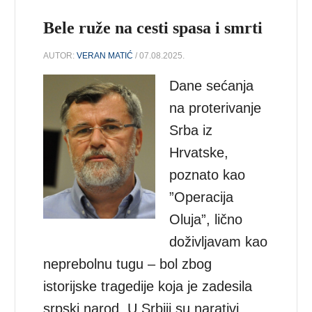
Bele ruže na cesti spasa i smrti
AUTOR:
VERAN MATIĆ
/ 07.08.2025.
Dane sećanja
na proterivanje
Srba iz
Hrvatske,
poznato kao
”Operacija
Oluja”, lično
doživljavam kao
neprebolnu tugu – bol zbog
istorijske tragedije koja je zadesila
srpski narod. U Srbiji su narativi