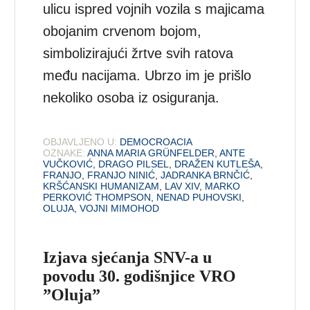
ulicu ispred vojnih vozila s majicama
obojanim crvenom bojom,
simbolizirajući žrtve svih ratova
među nacijama. Ubrzo im je prišlo
nekoliko osoba iz osiguranja.
OBJAVLJENO U:
DEMOCROACIA
OZNAKE:
ANNA MARIA GRÜNFELDER
,
ANTE
VUČKOVIĆ
,
DRAGO PILSEL
,
DRAŽEN KUTLEŠA
,
FRANJO
,
FRANJO NINIĆ
,
JADRANKA BRNČIĆ
,
KRŠĆANSKI HUMANIZAM
,
LAV XIV
,
MARKO
PERKOVIĆ THOMPSON
,
NENAD PUHOVSKI
,
OLUJA
,
VOJNI MIMOHOD
Izjava sjećanja SNV-a u
povodu 30. godišnjice VRO
”Oluja”