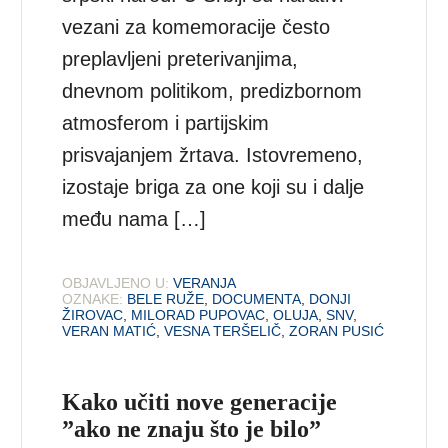
vezani za komemoracije često
preplavljeni preterivanjima,
dnevnom politikom, predizbornom
atmosferom i partijskim
prisvajanjem žrtava. Istovremeno,
izostaje briga za one koji su i dalje
među nama […]
OBJAVLJENO U:
VERANJA
OZNAKE:
BELE RUŽE
,
DOCUMENTA
,
DONJI
ŽIROVAC
,
MILORAD PUPOVAC
,
OLUJA
,
SNV
,
VERAN MATIĆ
,
VESNA TERŠELIČ
,
ZORAN PUSIĆ
Kako učiti nove generacije
”ako ne znaju što je bilo”