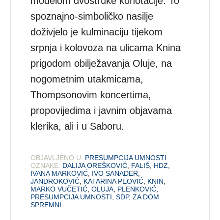
modelom dvostruke konotacije. To
spoznajno-simboličko nasilje
doživjelo je kulminaciju tijekom
srpnja i kolovoza na ulicama Knina
prigodom obilježavanja Oluje, na
nogometnim utakmicama,
Thompsonovim koncertima,
propovijedima i javnim objavama
klerika, ali i u Saboru.
OBJAVLJENO U:
PRESUMPCIJA UMNOSTI
OZNAKE:
DALIJA OREŠKOVIĆ
,
FALIŠ
,
HDZ
,
IVANA MARKOVIĆ
,
IVO SANADER
,
JANDROKOVIĆ
,
KATARINA PEOVIĆ
,
KNIN
,
MARKO VUČETIĆ
,
OLUJA
,
PLENKOVIĆ
,
PRESUMPCIJA UMNOSTI
,
SDP
,
ZA DOM
SPREMNI