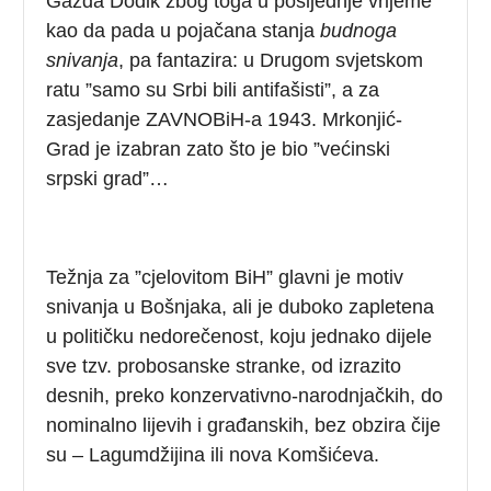
Gazda Dodik zbog toga u posljednje vrijeme
kao da pada u pojačana stanja
budnoga
snivanja
, pa fantazira: u Drugom svjetskom
ratu ”samo su Srbi bili antifašisti”, a za
zasjedanje ZAVNOBiH-a 1943. Mrkonjić-
Grad je izabran zato što je bio ”većinski
srpski grad”…
Težnja za ”cjelovitom BiH” glavni je motiv
snivanja u Bošnjaka, ali je duboko zapletena
u političku nedorečenost, koju jednako dijele
sve tzv. probosanske stranke, od izrazito
desnih, preko konzervativno-narodnjačkih, do
nominalno lijevih i građanskih, bez obzira čije
su – Lagumdžijina ili nova Komšićeva.