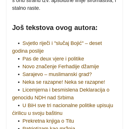
s onu stranu tzv. apsolutne linije siromaštva, i
stalno raste.
Još tekstova ovog autora:
•
Svjetlo riječi i ''slučaj Bojić'' – deset
godina poslije
•
Pas de deux vjere i politike
•
Novo značenje Ferhadije džamije
•
Sarajevo – muslimanski grad?
•
Neka se razapne! Neka se razapne!
•
Licemjerna i besmislena Deklaracija o
genocidu NDH nad Srbima
•
U BiH sve tri nacionalne politike upisuju
ćirilicu u svoju baštinu
•
Prekretna knjiga o Titu
•
Patriotizam kao mržnja