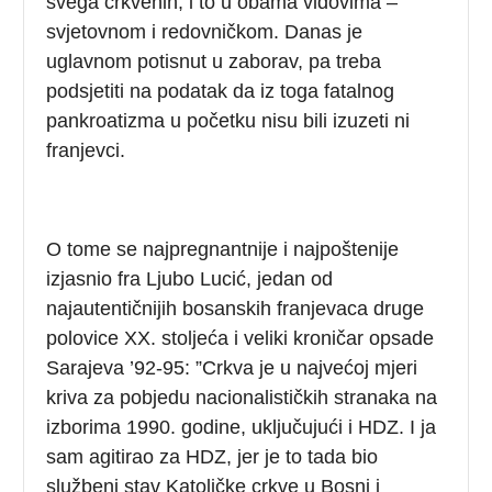
svega crkvenih, i to u obama vidovima –
svjetovnom i redovničkom. Danas je
uglavnom potisnut u zaborav, pa treba
podsjetiti na podatak da iz toga fatalnog
pankroatizma u početku nisu bili izuzeti ni
franjevci.
O tome se najpregnantnije i najpoštenije
izjasnio fra Ljubo Lucić, jedan od
najautentičnijih bosanskih franjevaca druge
polovice XX. stoljeća i veliki kroničar opsade
Sarajeva ’92-95: ”Crkva je u najvećoj mjeri
kriva za pobjedu nacionalističkih stranaka na
izborima 1990. godine, uključujući i HDZ. I ja
sam agitirao za HDZ, jer je to tada bio
službeni stav Katoličke crkve u Bosni i