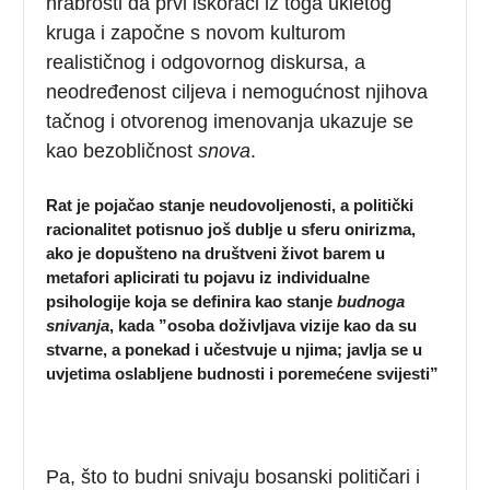
hrabrosti da prvi iskorači iz toga ukletog
kruga i započne s novom kulturom
realističnog i odgovornog diskursa, a
neodređenost ciljeva i nemogućnost njihova
tačnog i otvorenog imenovanja ukazuje se
kao bezobličnost
snova
.
Rat je pojačao stanje neudovoljenosti, a politički
racionalitet potisnuo još dublje u sferu onirizma,
ako je dopušteno na društveni život barem u
metafori aplicirati tu pojavu iz individualne
psihologije koja se definira kao stanje
budnoga
snivanja
, kada ”osoba doživljava vizije kao da su
stvarne, a ponekad i učestvuje u njima; javlja se u
uvjetima oslabljene budnosti i poremećene svijesti”
Pa, što to budni snivaju bosanski političari i