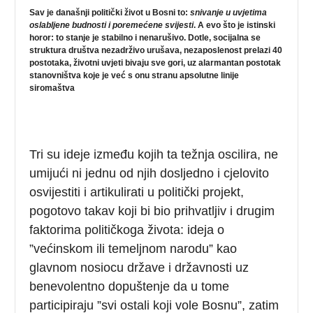
Sav je današnji politički život u Bosni to:
snivanje u uvjetima
oslabljene budnosti i poremećene svijesti
. A evo što je istinski
horor: to stanje je stabilno i nenarušivo. Dotle, socijalna se
struktura društva nezadrživo urušava, nezaposlenost prelazi 40
postotaka, životni uvjeti bivaju sve gori, uz alarmantan postotak
stanovništva koje je već s onu stranu apsolutne linije
siromaštva
Tri su ideje između kojih ta težnja oscilira, ne
umijući ni jednu od njih dosljedno i cjelovito
osvijestiti i artikulirati u politički projekt,
pogotovo takav koji bi bio prihvatljiv i drugim
faktorima političkoga života: ideja o
”većinskom ili temeljnom narodu” kao
glavnom nosiocu države i državnosti uz
benevolentno dopuštenje da u tome
participiraju ”svi ostali koji vole Bosnu”, zatim