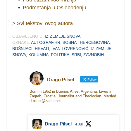
•
Podmetanja u Oslobođenju
> Svi tekstovi ovog autora
OBJAVLJENO U:
IZ ZEMLJE SNOVA
OZNAKE:
AUTOGRAF.HR
,
BOSNA I HERCEGOVINA
,
BOŠNJACI
,
HRVATI
,
IVAN LOVRENOVIĆ
,
IZ ZEMLJE
SNOVA
,
KOLUMNA
,
POLITIKA
,
SRBI
,
ZAVNOBIH
Drago Pilsel
Follow
Born in 1962 in Buenos Aires, Argentina. Lives in
Zagreb, Croatia. Journalist and Theologian. Married.
d.pilsel@zamir.net
Drago Pilsel
4 Jul