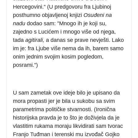
Hercegovini.” (U predgovoru fra Ljubinoj
posthumno objavljenoj knjizi
Osuđeni na
nadu
dodao sam: ”Mnogo ih je koji su,
zajedno s Lucićem i mnogo više od njega,
tada
agitirali,
a danas se prave nevješti. Lako
im je: fra Ljube više nema da ih, barem samo
onim jednim svojim kosim pogledom,
posrami.”)
U sam zametak ove ideje bilo je upisano da
mora propasti jer je bila u sukobu sa svim
parametrima političke stvarnosti. (Ironična
historijska pravda je to što je doživjela da je
vlastitim rukama moraju likvidirati sam tvorac
Franjo Tuđman i terenski mu izvođač Gojko