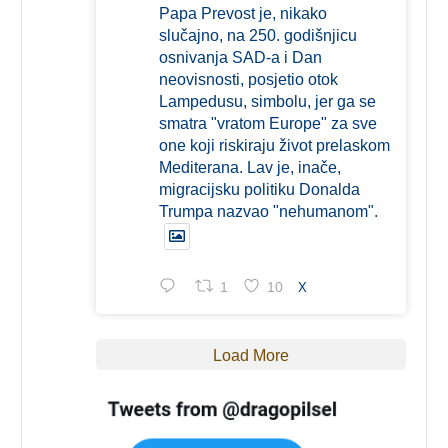
Papa Prevost je, nikako
slučajno, na 250. godišnjicu
osnivanja SAD-a i Dan
neovisnosti, posjetio otok
Lampedusu, simbolu, jer ga se
smatra "vratom Europe" za sve
one koji riskiraju život prelaskom
Mediterana. Lav je, inače,
migracijsku politiku Donalda
Trumpa nazvao "nehumanom".
1
10
X
Load More