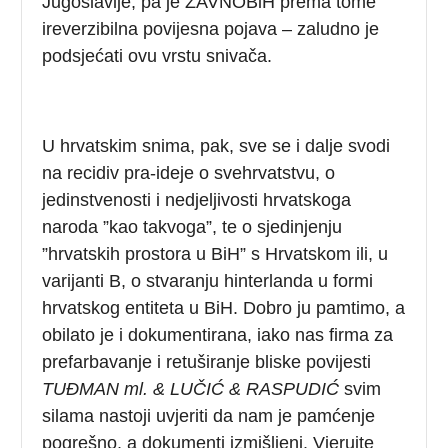
Jugoslavije, pa je ZAVNOBiH prema tome
ireverzibilna povijesna pojava – zaludno je
podsjećati ovu vrstu snivača.
U hrvatskim snima, pak, sve se i dalje svodi
na recidiv pra-ideje o svehrvatstvu, o
jedinstvenosti i nedjeljivosti hrvatskoga
naroda ”kao takvoga”, te o sjedinjenju
”hrvatskih prostora u BiH” s Hrvatskom ili, u
varijanti B, o stvaranju hinterlanda u formi
hrvatskog entiteta u BiH. Dobro ju pamtimo, a
obilato je i dokumentirana, iako nas firma za
prefarbavanje i retuširanje bliske povijesti
TUĐMAN ml. & LUČIĆ & RASPUDIĆ
svim
silama nastoji uvjeriti da nam je pamćenje
pogrešno, a dokumenti izmišljeni. Vjerujte