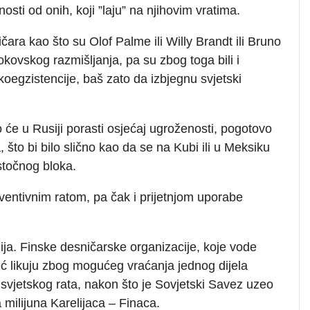
sti od onih, koji ”laju” na njihovim vratima.
čara kao što su Olof Palme ili Willy Brandt ili Bruno
okovskog razmišljanja, pa su zbog toga bili i
 koegzistencije, baš zato da izbjegnu svjetski
e u Rusiji porasti osjećaj ugroženosti, pogotovo
to bi bilo slično kao da se na Kubi ili u Meksiku
stočnog bloka.
ventivnim ratom, pa čak i prijetnjom uporabe
ija. Finske desničarske organizacije, koje vode
već likuju zbog mogućeg vraćanja jednog dijela
 svjetskog rata, nakon što je Sovjetski Savez uzeo
a milijuna Karelijaca – Finaca.