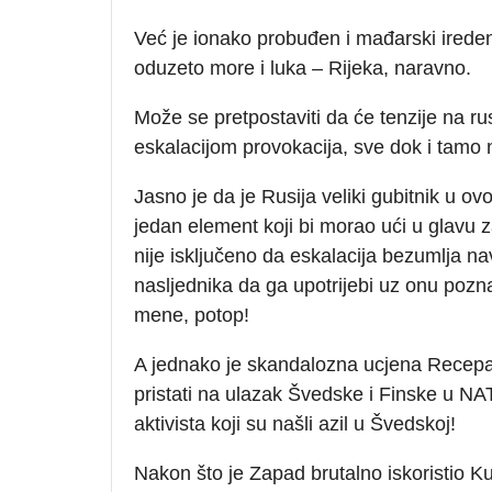
Već je ionako probuđen i mađarski ireden
oduzeto more i luka – Rijeka, naravno.
Može se pretpostaviti da će tenzije na ru
eskalacijom provokacija, sve dok i tamo n
Jasno je da je Rusija veliki gubitnik u ov
jedan element koji bi morao ući u glavu z
nije isključeno da eskalacija bezumlja n
nasljednika da ga upotrijebi uz onu pozn
mene, potop!
A jednako je skandalozna ucjena Recepa 
pristati na ulazak Švedske i Finske u N
aktivista koji su našli azil u Švedskoj!
Nakon što je Zapad brutalno iskoristio Ku