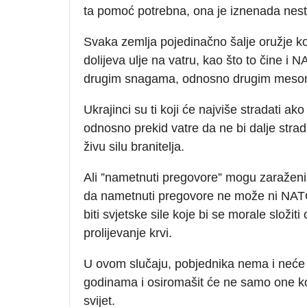
ta pomoć potrebna, ona je iznenada nest
Svaka zemlja pojedinačno šalje oružje koj
dolijeva ulje na vatru, kao što to čine i
drugim snagama, odnosno drugim mesom 
Ukrajinci su ti koji će najviše stradati 
odnosno prekid vatre da ne bi dalje stradal
živu silu branitelja.
Ali ”nametnuti pregovore” mogu zaražen
da nametnuti pregovore ne može ni NATO
biti svjetske sile koje bi se morale složit
prolijevanje krvi.
U ovom slučaju, pobjednika nema i neće bit
godinama i osiromašit će ne samo one koji
svijet.