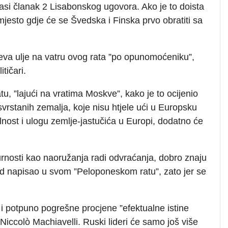
glasi članak 2 Lisabonskog ugovora. Ako je to doista
 mjesto gdje će se Švedska i Finska prvo obratiti sa
eva ulje na vatru ovog rata ”po opunomoćeniku”,
tičari.
, ”lajući na vratima Moskve”, kako je to ocijenio
svrstanih zemalja, koje nisu htjele ući u Europsku
lnost i ulogu zemlje-jastučića u Europi, dodatno će
igurnosti kao naoružanja radi odvraćanja, dobro znaju
kidid napisao u svom ”Peloponeskom ratu”, zato jer se
t i potpuno pogrešne procjene ”efektualne istine
Niccolò Machiavelli. Ruski lideri će samo još više