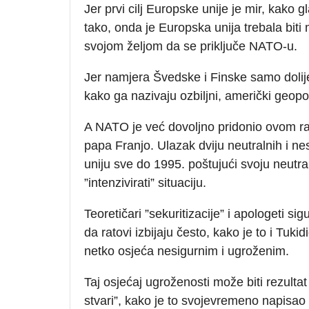
Jer prvi cilj Europske unije je mir, kako 
tako, onda je Europska unija trebala biti
svojom željom da se priključe NATO-u.
Jer namjera Švedske i Finske samo dolij
kako ga nazivaju ozbiljni, američki geopoli
A NATO je već dovoljno pridonio ovom ratu
papa Franjo. Ulazak dviju neutralnih i ne
uniju sve do 1995. poštujući svoju neutra
”intenzivirati” situaciju.
Teoretičari ”sekuritizacije” i apologeti s
da ratovi izbijaju često, kako je to i Tu
netko osjeća nesigurnim i ugroženim.
Taj osjećaj ugroženosti može biti rezulta
stvari”, kako je to svojevremeno napisao 