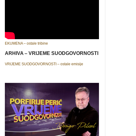
EKUMENA – ostale tribine
ARHIVA – VRIJEME SUODGOVORNOSTI
VRIJEME SUODGOVORNOSTI – ostale emisije