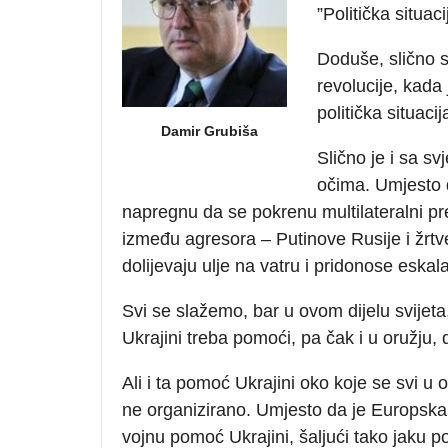
”Politička situaci
Doduše, slično s
revolucije, kada 
politička situacij
Damir Grubiša
Slično je i sa s
očima. Umjesto d
napregnu da se pokrenu multilateralni pr
između agresora – Putinove Rusije i žrtve 
dolijevaju ulje na vatru i pridonose eskalac
Svi se slažemo, bar u ovom dijelu svijeta,
Ukrajini treba pomoći, pa čak i u oružju, 
Ali i ta pomoć Ukrajini oko koje se svi u
ne organizirano. Umjesto da je Europska 
vojnu pomoć Ukrajini, šaljući tako jaku p