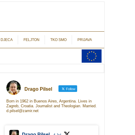
autograf.hr
novinarstvo s potpisom
 DJECA
FELJTON
TKO SMO
PRIJAVA
Drago Pilsel
Follow
Born in 1962 in Buenos Aires, Argentina. Lives in
Zagreb, Croatia. Journalist and Theologian. Married.
d.pilsel@zamir.net
Drago Pilsel