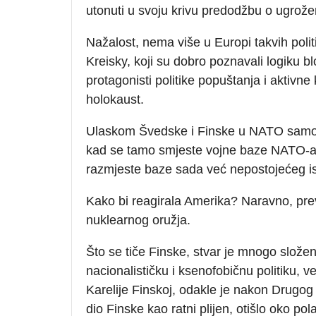
utonuti u svoju krivu predodžbu o ugroženo
Nažalost, nema više u Europi takvih politi
Kreisky, koji su dobro poznavali logiku bl
protagonisti politike popuštanja i aktivne
holokaust.
Ulaskom Švedske i Finske u NATO samo ć
kad se tamo smjeste vojne baze NATO-a, š
razmjeste baze sada već nepostojećeg i
Kako bi reagirala Amerika? Naravno, pre
nuklearnog oružja.
Što se tiče Finske, stvar je mnogo složen
nacionalističku i ksenofobičnu politiku, 
Karelije Finskoj, odakle je nakon Drugog
dio Finske kao ratni plijen, otišlo oko pol