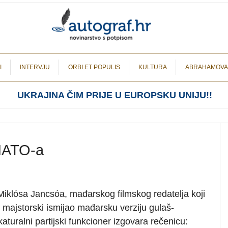
I
INTERVJU
ORBI ET POPULIS
KULTURA
ABRAHAMOVA
UKRAJINA ČIM PRIJE U EUROPSKU UNIJU!!
 NATO-a
Miklósa Jancsóa, mađarskog filmskog redatelja koji
majstorski ismijao mađarsku verziju gulaš-
katuralni partijski funkcioner izgovara rečenicu: