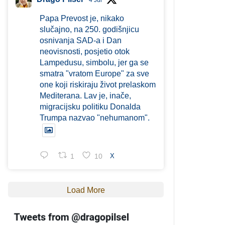
4 Jul
Papa Prevost je, nikako
slučajno, na 250. godišnjicu
osnivanja SAD-a i Dan
neovisnosti, posjetio otok
Lampedusu, simbolu, jer ga se
smatra "vratom Europe" za sve
one koji riskiraju život prelaskom
Mediterana. Lav je, inače,
migracijsku politiku Donalda
Trumpa nazvao "nehumanom".
1
10
X
Load More