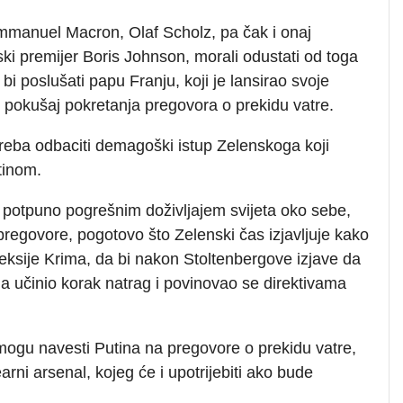
 Emmanuel Macron, Olaf Scholz, pa čak i onaj
ski premijer Boris Johnson, morali odustati od toga
 bi poslušati papu Franju, koji je lansirao svoje
i pokušaj pokretanja pregovora o prekidu vatre.
 treba odbaciti demagoški istup Zelenskoga koji
tinom.
 i potpuno pogrešnim doživljajem svijeta oko sebe,
 pregovore, pogotovo što Zelenski čas izjavljuje kako
neksije Krima, da bi nakon Stoltenbergove izjave da
a učinio korak natrag i povinovao se direktivama
mogu navesti Putina na pregovore o prekidu vatre,
rni arsenal, kojeg će i upotrijebiti ako bude