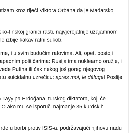
tizam kroz riječi Viktora Orbána da je Mađarskoj
sko-finskoj granici rasti, najvjerojatnije uzajamnom
e izbije kakav ratni sukob.
ome, i u svim budućim ratovima. Ali, opet, postoji
apadnim političarima: Rusija ima nuklearno oružje, i
avede Putina ili čak nekog još goreg njegovog
atu suicidalnu uzrečicu:
après moi, le déluge
! Poslije
Tayyipa Erdoğana, turskog diktatora, koji će
ATO ako mu se isporuči najmanje 35 kurdskih
rde u borbi protiv ISIS-a, podržavajući njihovu nadu