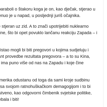
araboli o štakoru koga je on, kao dječak, stjerao u
nuo je u napad, u posljednji juriš očajnika.
stjeran uz zid. A to znači upotrijebiti nuklearno
ine, što bi opet povuklo lančanu reakciju Zapada – i
istao mogli bi biti pregovori u kojima sudjeluju i
rant provedbe rezultata pregovora – a to su Kina,
ih ima puno više od nas na Zapadu i koje čine
 Amerika odustanu od toga da sami kroje sudbinu
uti sa svojom ratnohuškačkom demagogijom i to bi
nstveno, kao odgovorni čimbenik svjetske politike,
ala i biti!