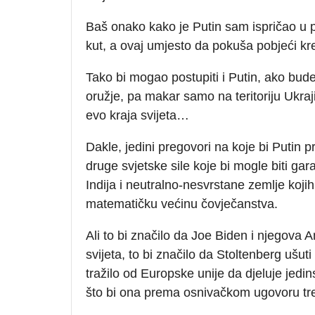
Baš onako kako je Putin sam ispričao u p
kut, a ovaj umjesto da pokuša pobjeći kre
Tako bi mogao postupiti i Putin, ako bude 
oružje, pa makar samo na teritoriju Ukraj
evo kraja svijeta…
Dakle, jedini pregovori na koje bi Putin pr
druge svjetske sile koje bi mogle biti ga
Indija i neutralno-nesvrstane zemlje koj
matematičku većinu čovječanstva.
Ali to bi značilo da Joe Biden i njegova
svijeta, to bi značilo da Stoltenberg uš
tražilo od Europske unije da djeluje jedi
što bi ona prema osnivačkom ugovoru treb