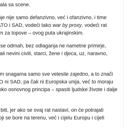
ala sa scene.
e nije samo defanzivno, već i ofanzivno, i time
 NATO i SAD, vodeći tako
war by proxy
, vodeći rat
za topove – ovog puta ukrajinskim.
ako se odmah, bez odlaganja ne nametne primirje,
i nevini civili, starci, žene i djeca, uz, naravno,
im snagama samo sve velesile zajedno, a to znači
 ni SAD, pa čak ni Europska unija, već to moraju
i oko osnovnog principa – spasiti ljudske živote i dalje
i, jer ako se ovaj rat nastavi, on će potrajati
 se bore na terenu, već i cijelu Europu i cijeli