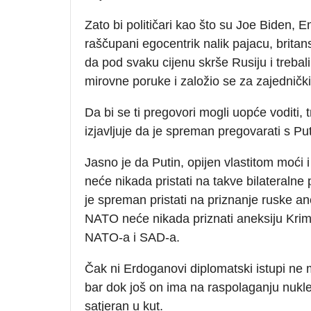
Zato bi političari kao što su Joe Biden,
raščupani egocentrik nalik pajacu, britan
da pod svaku cijenu skrše Rusiju i trebali
mirovne poruke i založio se za zajedničk
Da bi se ti pregovori mogli uopće voditi,
izjavljuje da je spreman pregovarati s Pu
Jasno je da Putin, opijen vlastitom moći
neće nikada pristati na takve bilateralne
je spreman pristati na priznanje ruske a
NATO neće nikada priznati aneksiju Krim
NATO-a i SAD-a.
Čak ni Erdoganovi diplomatski istupi ne 
bar dok još on ima na raspolaganju nuklea
satjeran u kut.