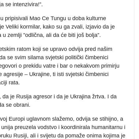
ja se intenzivira!”.
u pripisivali Mao Ce Tungu u doba kulturne
je Veliki kormilar, kako su ga zvali, izjavio da je
a u zemlji ”odlična, ali da će biti još bolja”.
vjetskim ratom koji se upravo odvija pred našim
a se svim silama svjetski politički čimbenici
egovori o prekidu vatre i bar o nekakvom primirju
agresije – Ukrajine, ti isti svjetski čimbenici
iji rata.
 da je Rusija agresor i da je Ukrajina žrtva. I da
da se obrani.
 ovoj Europi uglavnom slažemo, odvija se stihijno, a
unija preuzela vodstvo i koordinirala humanitarnu i
oruku Rusiji, ali i svijetu da pomaže onima kojima je