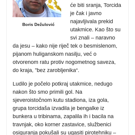
će biti sranja, Torcida
je čak i javno
najavljivala prekid
Boris Dežulović
utakmice. Kao što su
svi znali – naravno
da jesu – kako nije riječ tek o besmislenom,
pijanom huliganskom nasilju, već o
otvorenom ratu protiv nogometnog saveza,
do kraja, ”bez zarobljenika“.
Ludilo je počelo potkraj utakmice, nedugo
nakon što smo primili gol. Na
sjeveroistočnom kutu stadiona, iza gola,
grupa torcidaša izvadila je bengalke iz
bunkera u tribinama, zapalila ih i bacila na
travnjak, oko korner zastavice, službenici
osiguranja pokušali su ugasiti pirotehniku –