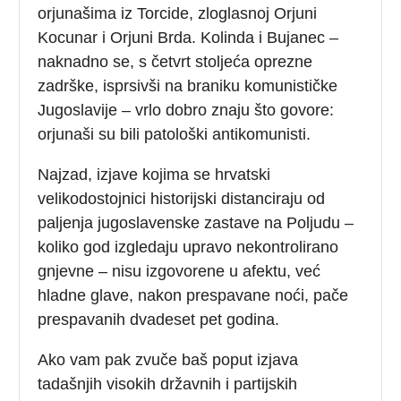
orjunašima iz Torcide, zloglasnoj Orjuni
Kocunar i Orjuni Brda. Kolinda i Bujanec –
naknadno se, s četvrt stoljeća oprezne
zadrške, isprsivši na braniku komunističke
Jugoslavije – vrlo dobro znaju što govore:
orjunaši su bili patološki antikomunisti.
Najzad, izjave kojima se hrvatski
velikodostojnici historijski distanciraju od
paljenja jugoslavenske zastave na Poljudu –
koliko god izgledaju upravo nekontrolirano
gnjevne – nisu izgovorene u afektu, već
hladne glave, nakon prespavane noći, pače
prespavanih dvadeset pet godina.
Ako vam pak zvuče baš poput izjava
tadašnjih visokih državnih i partijskih