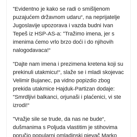
”Evidentno je kako se radi o smišljenom
puzajućem državnom udaru“, na neprijatelje
Jugoslavije upozorava i vazda budni Ivan
Tepeš iz HSP-AS-a: ”Tražimo imena, jer s
imenima ćemo vrlo brzo doći i do njihovih
nalogodavaca!“
”Dajte nam imena i prezimena kretena koji su
prekinuli utakmicu!“, slaže se i mladi skojevac
Velimir Bujanec, pa vidno popizdio zbog
prekida utakmice Hajduk-Partizan dodaje:
”Smrdljivi balkanci, orjunaši i plaćenici, vi ste
izrodi!“
”Vražje sile se trude, da nas ne bude“,
dušmanima s Poljuda vlastitim je stihovima
poručio popularni omladinski pjevač Marko