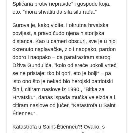
Splićana protiv nepravde“ i gospode koja,
eto, ”mora shvatiti da sila silu rađa.“
Surova je, kako vidite, i okrutna hrvatska
povijest, a pravo čudo njena historijska
distanca. Kao u cameri obscuri, sve je u njoj
okrenuto naglavačke, zlo i naopako, pardon
dobro i naopako – da parafraziram starog
Dživa Gundulića, ”kolo od sreće uokoli vrteći
se ne pristaje: tko bi gori, eto je bolji“ – pa
isto ono što je nekad bio herojski patriotski
čin i, citiram naslove iz 1990., ”Bitka za
Hrvatsku“, danas ispada mučka veleizdaja i,
citiram naslove od jučer, ”Katastrofa u Saint-
Étienneu“.
Katastrofa u Saint-Étienneu?! Ovako, s