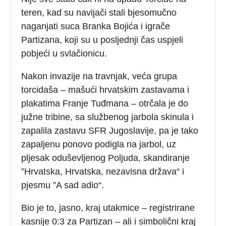
teren, kad su navijači stali bjesomučno
naganjati suca Branka Bojića i igrače
Partizana, koji su u posljednji čas uspjeli
pobjeći u svlačionicu.
Nakon invazije na travnjak, veća grupa
torcidaša – mašući hrvatskim zastavama i
plakatima Franje Tuđmana – otrčala je do
južne tribine, sa službenog jarbola skinula i
zapalila zastavu SFR Jugoslavije, pa je tako
zapaljenu ponovo podigla na jarbol, uz
pljesak oduševljenog Poljuda, skandiranje
”Hrvatska, Hrvatska, nezavisna država“ i
pjesmu ”A sad adio“.
Bio je to, jasno, kraj utakmice – registrirane
kasnije 0:3 za Partizan – ali i simbolični kraj