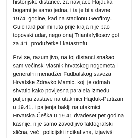
historijske distance, za navijače Hajduka
bogami je samo jedna, i ta je bila davne
1974. godine, kad na stadionu Geoffroy-
Guichard par minuta prije kraja nije pao
topovski udar, nego onaj Triantafyllosov gol
za 4:1, produžetke i katastrofu.
Prvi se, razumljivo, na toj distanci snašao
sam većinski vlasnik hrvatskog nogometa i
generalni menadžer Fudbalskog saveza
Hrvatske Zdravko Mamić, koji je odmah
shvatio kako povijesna paralela između
paljenja zastave na utakmici Hajduk-Partizan
u 19.41, i paljenja baklji na utakmici
Hrvatska-Češka u 19.41 dvadeset pet godina
kasnije, nije samo zavodljivo faktografski
slična, već i policijski indikativna, izjavivši