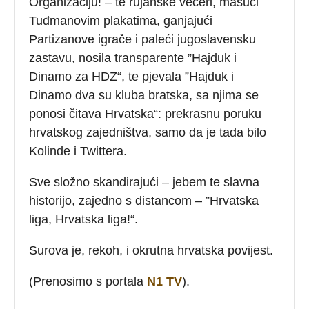
Organizaciju! – te rujanske večeri, mašući
Tuđmanovim plakatima, ganjajući
Partizanove igrače i paleći jugoslavensku
zastavu, nosila transparente ”Hajduk i
Dinamo za HDZ“, te pjevala ”Hajduk i
Dinamo dva su kluba bratska, sa njima se
ponosi čitava Hrvatska“: prekrasnu poruku
hrvatskog zajedništva, samo da je tada bilo
Kolinde i Twittera.
Sve složno skandirajući – jebem te slavna
historijo, zajedno s distancom – ”Hrvatska
liga, Hrvatska liga!“.
Surova je, rekoh, i okrutna hrvatska povijest.
(Prenosimo s portala
N1 TV
).