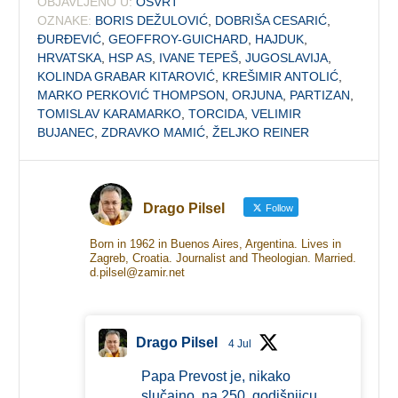
OBJAVLJENO U:
OSVRT
OZNAKE:
BORIS DEŽULOVIĆ
,
DOBRIŠA CESARIĆ
,
ĐURĐEVIĆ
,
GEOFFROY-GUICHARD
,
HAJDUK
,
HRVATSKA
,
HSP AS
,
IVANE TEPEŠ
,
JUGOSLAVIJA
,
KOLINDA GRABAR KITAROVIĆ
,
KREŠIMIR ANTOLIĆ
,
MARKO PERKOVIĆ THOMPSON
,
ORJUNA
,
PARTIZAN
,
TOMISLAV KARAMARKO
,
TORCIDA
,
VELIMIR
BUJANEC
,
ZDRAVKO MAMIĆ
,
ŽELJKO REINER
Drago Pilsel
Follow
Born in 1962 in Buenos Aires, Argentina. Lives in
Zagreb, Croatia. Journalist and Theologian. Married.
d.pilsel@zamir.net
Drago Pilsel
4 Jul
Papa Prevost je, nikako
slučajno, na 250. godišnjicu