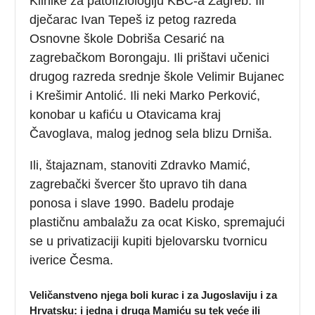
Klinike za patofiziologiju KBC-a Zagreb. Ili
dječarac Ivan Tepeš iz petog razreda
Osnovne škole Dobriša Cesarić na
zagrebačkom Borongaju. Ili prištavi učenici
drugog razreda srednje škole Velimir Bujanec
i Krešimir Antolić. Ili neki Marko Perković,
konobar u kafiću u Otavicama kraj
Čavoglava, malog jednog sela blizu Drniša.
Ili, štajaznam, stanoviti Zdravko Mamić,
zagrebački švercer što upravo tih dana
ponosa i slave 1990. Badelu prodaje
plastičnu ambalažu za ocat Kisko, spremajući
se u privatizaciji kupiti bjelovarsku tvornicu
iverice Česma.
Veličanstveno njega boli kurac i za Jugoslaviju i za
Hrvatsku: i jedna i druga Mamiću su tek veće ili