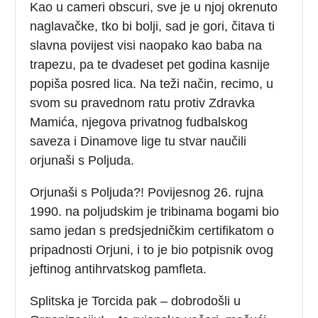
Kao u cameri obscuri, sve je u njoj okrenuto
naglavačke, tko bi bolji, sad je gori, čitava ti
slavna povijest visi naopako kao baba na
trapezu, pa te dvadeset pet godina kasnije
popiša posred lica. Na teži način, recimo, u
svom su pravednom ratu protiv Zdravka
Mamića, njegova privatnog fudbalskog
saveza i Dinamove lige tu stvar naučili
orjunaši s Poljuda.
Orjunaši s Poljuda?! Povijesnog 26. rujna
1990. na poljudskim je tribinama bogami bio
samo jedan s predsjedničkim certifikatom o
pripadnosti Orjuni, i to je bio potpisnik ovog
jeftinog antihrvatskog pamfleta.
Splitska je Torcida pak – dobrodošli u