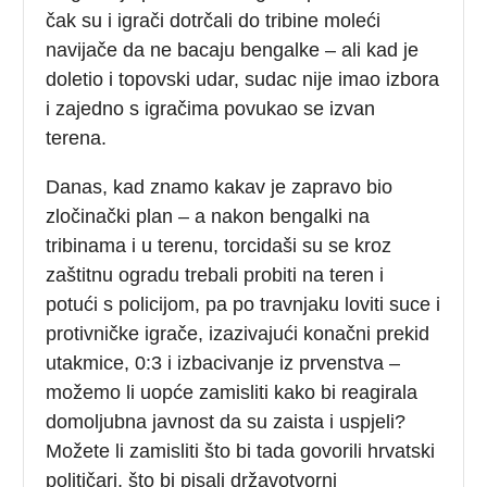
čak su i igrači dotrčali do tribine moleći
navijače da ne bacaju bengalke – ali kad je
doletio i topovski udar, sudac nije imao izbora
i zajedno s igračima povukao se izvan
terena.
Danas, kad znamo kakav je zapravo bio
zločinački plan – a nakon bengalki na
tribinama i u terenu, torcidaši su se kroz
zaštitnu ogradu trebali probiti na teren i
potući s policijom, pa po travnjaku loviti suce i
protivničke igrače, izazivajući konačni prekid
utakmice, 0:3 i izbacivanje iz prvenstva –
možemo li uopće zamisliti kako bi reagirala
domoljubna javnost da su zaista i uspjeli?
Možete li zamisliti što bi tada govorili hrvatski
političari, što bi pisali državotvorni