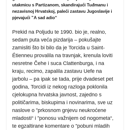
utakmicu s Partizanom, skandirajući Tuđmanu i
nezavisnoj Hrvatskoj, paleći zastavu Jugoslavije i
pjevajući ”A sad adio“
Prekid na Poljudu te 1990. bio je, realno,
sedam puta veća pizdarija – pokušajte
zamisliti što bi bilo da je Torcida u Saint-
Étienneu provalila na travnjak, krenula loviti
nesretne Čehe i suca Clattenburga, i na
kraju, recimo, zapalila zastavu Uefe na
jarbolu – pa ipak se tada, prije dvadeset pet
godina, Torcidi iz nekog razloga poklonila
cjelokupna hrvatska javnost, zajedno s
političarima, biskupima i novinarima, sve uz
naslove o ”prkosnom gnjevu neukroćene
mladosti“ i ”ponosu važnijem od nogometa“,
te egzaltirane komentare o ”pobuni mladih