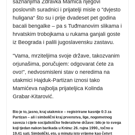
saznanjima Zdravka Mamića njegovi
poslovnih suradnici i prijatelji misle o ”dvjesto
huligana“ što su i prije dvadeset pet godina
bacali bengalke – pa s Tuđmanovim slikama i
hrvatskim trobojkama u rukama ganjali goste
iz Beograda i palili jugoslavensku zastavu.
”Vama, mrziteljima svoje države, takozvanim
orjunašima, poručujem: odgovarat ćete za
ovo!”, nedvosmisleni stav o neredima na
utakmici Hajduk-Partizan iznosi tako
Mamićeva najbolja prijateljica Kolinda
Grabar-Kitarović.
Bio je to, jasno, kraj utakmice – registrirane kasnije 0:3 za
Partizan – ali i simbolični kraj prvenstva, lige, nogometnog
saveza i cijele socijalističke federativne države: bilo je to svega
koji tjedan nakon barikada u Kninu: 26. rujna 1990., točno u
19.41 sati. Simbolički, eto, u minutu isto vrijeme kao četvrt