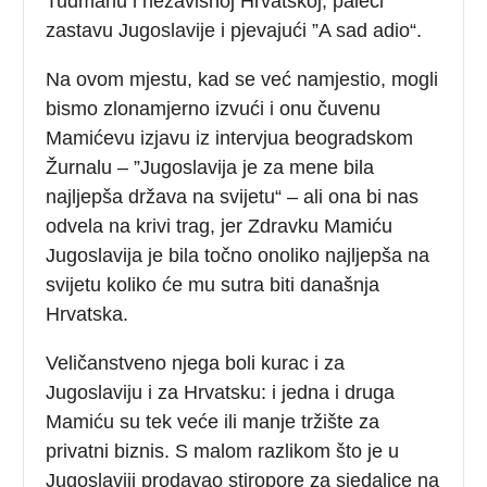
Tuđmanu i nezavisnoj Hrvatskoj, paleći
zastavu Jugoslavije i pjevajući ”A sad adio“.
Na ovom mjestu, kad se već namjestio, mogli
bismo zlonamjerno izvući i onu čuvenu
Mamićevu izjavu iz intervjua beogradskom
Žurnalu – ”Jugoslavija je za mene bila
najljepša država na svijetu“ – ali ona bi nas
odvela na krivi trag, jer Zdravku Mamiću
Jugoslavija je bila točno onoliko najljepša na
svijetu koliko će mu sutra biti današnja
Hrvatska.
Veličanstveno njega boli kurac i za
Jugoslaviju i za Hrvatsku: i jedna i druga
Mamiću su tek veće ili manje tržište za
privatni biznis. S malom razlikom što je u
Jugoslaviji prodavao stiropore za sjedalice na