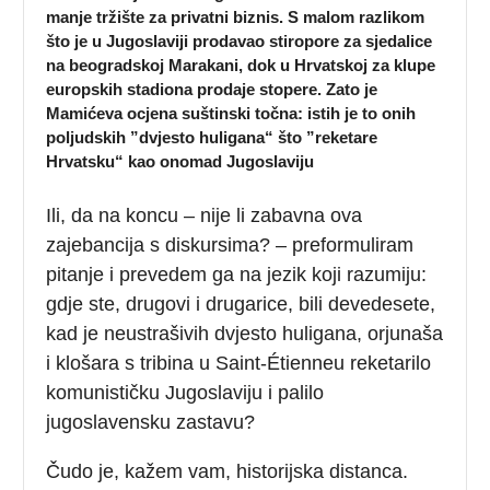
manje tržište za privatni biznis. S malom razlikom
što je u Jugoslaviji prodavao stiropore za sjedalice
na beogradskoj Marakani, dok u Hrvatskoj za klupe
europskih stadiona prodaje stopere. Zato je
Mamićeva ocjena suštinski točna: istih je to onih
poljudskih ”dvjesto huligana“ što ”reketare
Hrvatsku“ kao onomad Jugoslaviju
Ili, da na koncu – nije li zabavna ova
zajebancija s diskursima? – preformuliram
pitanje i prevedem ga na jezik koji razumiju:
gdje ste, drugovi i drugarice, bili devedesete,
kad je neustrašivih dvjesto huligana, orjunaša
i klošara s tribina u Saint-Étienneu reketarilo
komunističku Jugoslaviju i palilo
jugoslavensku zastavu?
Čudo je, kažem vam, historijska distanca.