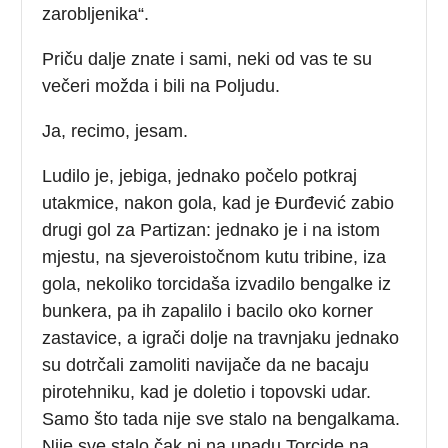
zarobljenika“.
Priču dalje znate i sami, neki od vas te su
večeri možda i bili na Poljudu.
Ja, recimo, jesam.
Ludilo je, jebiga, jednako počelo potkraj
utakmice, nakon gola, kad je Đurđević zabio
drugi gol za Partizan: jednako je i na istom
mjestu, na sjeveroistočnom kutu tribine, iza
gola, nekoliko torcidaša izvadilo bengalke iz
bunkera, pa ih zapalilo i bacilo oko korner
zastavice, a igrači dolje na travnjaku jednako
su dotrčali zamoliti navijače da ne bacaju
pirotehniku, kad je doletio i topovski udar.
Samo što tada nije sve stalo na bengalkama.
Nije sve stalo čak ni na upadu Torcide na