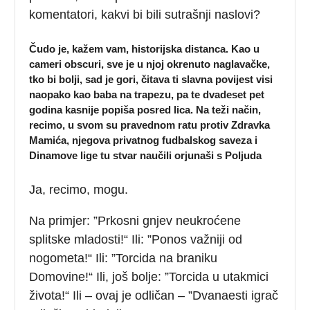
komentatori, kakvi bi bili sutrašnji naslovi?
Čudo je, kažem vam, historijska distanca. Kao u
cameri obscuri, sve je u njoj okrenuto naglavačke,
tko bi bolji, sad je gori, čitava ti slavna povijest visi
naopako kao baba na trapezu, pa te dvadeset pet
godina kasnije popiša posred lica. Na teži način,
recimo, u svom su pravednom ratu protiv Zdravka
Mamića, njegova privatnog fudbalskog saveza i
Dinamove lige tu stvar naučili orjunaši s Poljuda
Ja, recimo, mogu.
Na primjer: ”Prkosni gnjev neukroćene
splitske mladosti!“ Ili: ”Ponos važniji od
nogometa!“ Ili: ”Torcida na braniku
Domovine!“ Ili, još bolje: ”Torcida u utakmici
života!“ Ili – ovaj je odličan – ”Dvanaesti igrač