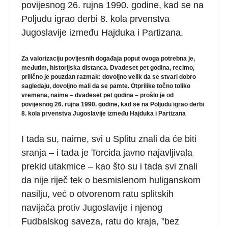
povijesnog 26. rujna 1990. godine, kad se na
Poljudu igrao derbi 8. kola prvenstva
Jugoslavije između Hajduka i Partizana.
Za valorizaciju povijesnih događaja poput ovoga potrebna je,
međutim, historijska distanca. Dvadeset pet godina, recimo,
prilično je pouzdan razmak: dovoljno velik da se stvari dobro
sagledaju, dovoljno mali da se pamte. Otprilike točno toliko
vremena, naime – dvadeset pet godina – prošlo je od
povijesnog 26. rujna 1990. godine, kad se na Poljudu igrao derbi
8. kola prvenstva Jugoslavije između Hajduka i Partizana
I tada su, naime, svi u Splitu znali da će biti
sranja – i tada je Torcida javno najavljivala
prekid utakmice – kao što su i tada svi znali
da nije riječ tek o besmislenom huliganskom
nasilju, već o otvorenom ratu splitskih
navijača protiv Jugoslavije i njenog
Fudbalskog saveza, ratu do kraja, ”bez