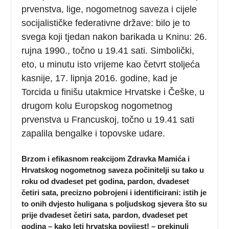
prvenstva, lige, nogometnog saveza i cijele
socijalističke federativne države: bilo je to
svega koji tjedan nakon barikada u Kninu: 26.
rujna 1990., točno u 19.41 sati. Simbolički,
eto, u minutu isto vrijeme kao četvrt stoljeća
kasnije, 17. lipnja 2016. godine, kad je
Torcida u finišu utakmice Hrvatske i Češke, u
drugom kolu Europskog nogometnog
prvenstva u Francuskoj, točno u 19.41 sati
zapalila bengalke i topovske udare.
Brzom i efikasnom reakcijom Zdravka Mamića i
Hrvatskog nogometnog saveza počinitelji su tako u
roku od dvadeset pet godina, pardon, dvadeset
četiri sata, precizno pobrojeni i identificirani: istih je
to onih dvjesto huligana s poljudskog sjevera što su
prije dvadeset četiri sata, pardon, dvadeset pet
godina – kako leti hrvatska povijest! – prekinuli