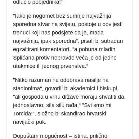
odlučio pobjednika!“
”Iako je nogomet bez sumnje najvažnija
sporedna stvar na svijetu, postoje u povijesti
trenuci koji nas podsjete da je, mada
najvažnija, ipak sporedna“, pisali bi sutradan
egzaltirani komentatori, ”a pobuna mladih
Splićana protiv nepravde veća je od jedne
utakmice ili jednog prvenstva.“
”Nitko razuman ne odobrava nasilje na
stadionima“, govorili bi akademici i biskupi,
”ali gospoda u vrhu države moraju shvatiti da,
jednostavno, sila silu rađa.“ ”Svi smo mi
Torcida!“, složno bi skandirao hrvatski
navijački puk.
Dopuštam mogućnost – istina, prilično