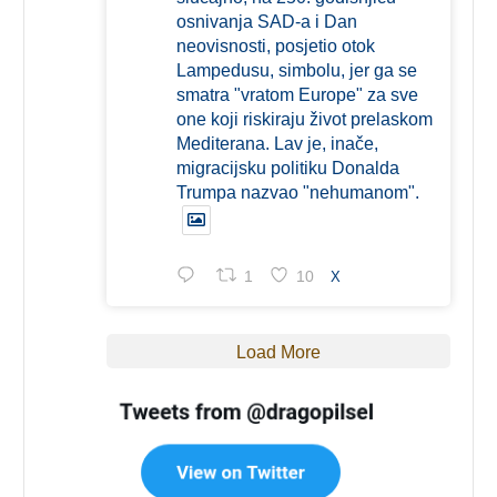
osnivanja SAD-a i Dan
neovisnosti, posjetio otok
Lampedusu, simbolu, jer ga se
smatra "vratom Europe" za sve
one koji riskiraju život prelaskom
Mediterana. Lav je, inače,
migracijsku politiku Donalda
Trumpa nazvao "nehumanom".
1
10
X
Load More