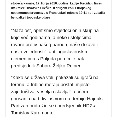
stoljeća kasnije, 17. lipnja 2016. godine, kad je Torcida u finišu
utakmice Hrvatske i Češke, u drugom kolu Europskog
nogometnog prvenstva u Francuskoj, točno u 19.41 sati zapalila
bengalke i topovske udare
”Nažalost, opet smo svjedoci onih skupina
koje već godinama, a neke i stoljećima,
rovare protiv našeg naroda, naše države i
naših vrijednosti“, antijugoslavenskim
elementima s Poljuda poručuje pak
predsjednik Sabora Željko Reiner.
”Kako se država voli, pokazali su igrači na
terenu, a tribine moraju postati mjesto
zajedništva, veselja i slavlja!“, općem
gnušanju nad divljaštvom na derbiju Hajduk-
Partizan pridružio se i predsjednik HDZ-a
Tomislav Karamarko.