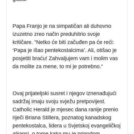
Papa Franjo je na simpatičan ali duhovno
izuzetno zreo način preduhitrio svoje
kritičare. ”Netko će biti začuđen pa će reći:
‘Papa je išao pentekostalcima’. Ali, otišao je
posjetiti braću! Zahvaljujem vam i molim vas
da molite za mene, to mi je potrebno.”
Ovaj prijateljski susret i njegov iznenađujući
sadržaj imaju svoju svježu pretpovijest.
Catholic Herald je mjesec dana ranije prenio
riječi Briana Stillera, poznatog kanadskog
pentekostalca, lidera u Svjetskoj evangeličkoj
alijansi, o tome kako mu je prigodom