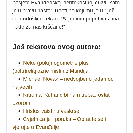
posjete Evanđeoskoj pentekostnoj crkvi. Zato
je u pravu pastor Traettino koji mu je u riječi
dobrodošlice rekao: ”S ljudima poput vas ima
nade za nas kršćane!”
Još tekstova ovog autora:
•
Neke (polu)nogometne plus
(polu)religiozne misli uz Mundijal
•
Michael Novak – nedvojbeno jedan od
najvećih
•
Kardinal Kuharić bi nam trebao ostati
uzorom
•
Hristos vaistinu vaskrse
•
Cvjetnica je i poruka – Obratite se i
vjerujte u Evanđelje