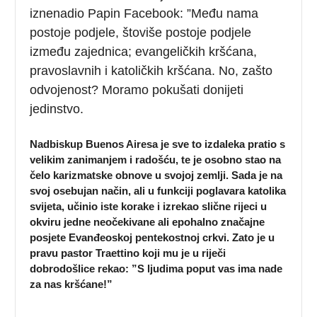
iznenadio Papin Facebook: ”Među nama
postoje podjele, štoviše postoje podjele
između zajednica; evangeličkih kršćana,
pravoslavnih i katoličkih kršćana. No, zašto
odvojenost? Moramo pokušati donijeti
jedinstvo.
Nadbiskup Buenos Airesa je sve to izdaleka pratio s
velikim zanimanjem i radošću, te je osobno stao na
čelo karizmatske obnove u svojoj zemlji. Sada je na
svoj osebujan način, ali u funkciji poglavara katolika
svijeta, učinio iste korake i izrekao slične rijeci u
okviru jedne neočekivane ali epohalno značajne
posjete Evanđeoskoj pentekostnoj crkvi. Zato je u
pravu pastor Traettino koji mu je u riječi
dobrodošlice rekao: ”S ljudima poput vas ima nade
za nas kršćane!”