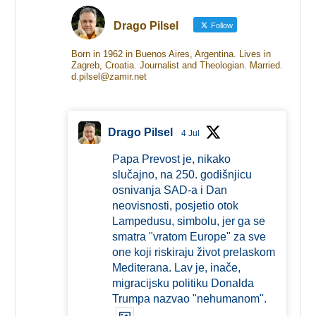
Drago Pilsel
Follow
Born in 1962 in Buenos Aires, Argentina. Lives in
Zagreb, Croatia. Journalist and Theologian. Married.
d.pilsel@zamir.net
Drago Pilsel
4 Jul
Papa Prevost je, nikako
slučajno, na 250. godišnjicu
osnivanja SAD-a i Dan
neovisnosti, posjetio otok
Lampedusu, simbolu, jer ga se
smatra "vratom Europe" za sve
one koji riskiraju život prelaskom
Mediterana. Lav je, inače,
migracijsku politiku Donalda
Trumpa nazvao "nehumanom".