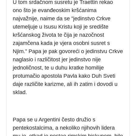
U tom srdačnom susretu je Traettin rekao
ono što je evanđeoskim kršćanima
najvažnije, naime da se ”jedinstvo Crkve
utemeljuje u Isusu Kristu koji je središte
kršćanskog života te čija je nazočnost
zajamčena kada je vjera osobni susret s
Njim.” Papa je pak govoreći o jedinstvu Crkve
naglasio i različitost jer jedinstvo nije
jednoličnost, te u duhu kratke homilije
protumačio apostola Pavla kako Duh Sveti
daje različite karizme, ali ih zatim i dovodi u
sklad.
Papa se u Argentini često družio s
pentekostalcima, a nekoliko njihovih lidera
mu je, otkad je postao rimskim biskupom, bilo