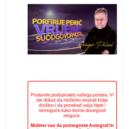
Postanite podupiratelj našega portala. Vi
ste dokaz da možemo stvarati bolje
društvo i da ponekad valja htjeti i
nemoguće kako bismo dosegnuli
moguće.
Molimo vas da pomognete Autograf.hr