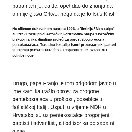
papa nam je, dakle, opet dao do znanja da
on nije glava Crkve, nego da je to Isus Krist.
Na sličnom duhovskom susretu 1996. u Riminiju ”Mea culpa”
su izrekli zastupnici katoličkih karizmatika skupa s nazočnim
biskupima i kardinalima moleći za oprost zbog progona
pentekostalaca. Traettino i ostali prisutni protestantski pastori
su ispriku prihvatili tako što su dopustili da im ovi operu i
poljube noge
Drugo, papa Franjo je tom prigodom javno u
ime katolika tražio oprost za progone
pentekostalaca u prošlosti, posebice u
fašističkoj Italiji. Usput: u vrijeme NDH u
Hrvatskoj su uz pentekostalce progonjeni i
baptisti i adventisti, ali od isprika do sada ni
glasa.