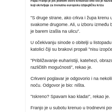
Papa Franjo je još jednom oštro kritizirao ono što je n
koji okrivljuje za trenutnu europsku izbjegličku krizu
”S druge strane, ako crkva i župa krenu u
svakome drugome. Ali, u izboru između bo
je barem izašla na ulicu”.
U očekivanju sinode o obitelji u listopad
katolici čiji su brakovi propali ”nisu izopće
”Približavanje euharistiji, katehezi, ob
različitih mogućnosti”, rekao je.
Crkveni poglavar je odgovorio i na nekol
noću. Odgovor je bio: ništa.
”Iskreno? Spavam kao klada!”, rekao je.
Franjo je u subotu krenuo u trodnevni po