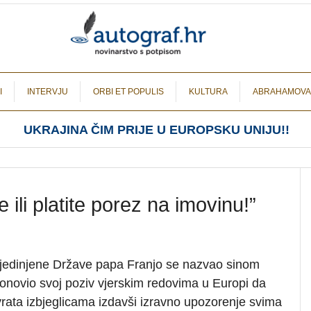
I
INTERVJU
ORBI ET POPULIS
KULTURA
ABRAHAMOVA
UKRAJINA ČIM PRIJE U EUROPSKU UNIJU!!
e ili platite porez na imovinu!”
Sjedinjene Države papa Franjo se nazvao sinom
ponovio svoj poziv vjerskim redovima u Europi da
vrata izbjeglicama izdavši izravno upozorenje svima