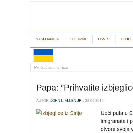
NASLOVNICA
KOLUMNE
OSVRT
ODJEC
Papa: ”Prihvatite izbjeglic
AUTOR:
JOHN L. ALLEN JR.
/ 22.09.2015.
Uoči puta u 
imigranata i 
otvore svoja 