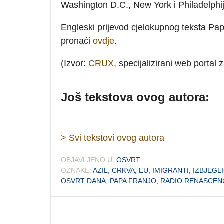
Washington D.C., New York i Philadelphij
Engleski prijevod cjelokupnog teksta P
pronaći
ovdje
.
(Izvor:
CRUX,
specijalizirani web portal 
Još tekstova ovog autora:
> Svi tekstovi ovog autora
OBJAVLJENO U:
OSVRT
OZNAKE:
AZIL
,
CRKVA
,
EU
,
IMIGRANTI
,
IZBJEGL
OSVRT DANA
,
PAPA FRANJO
,
RADIO RENASCEN