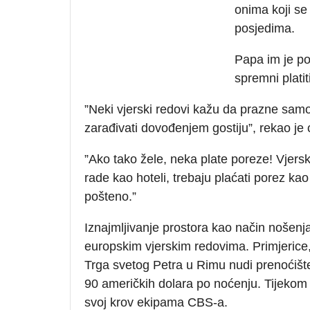
onima koji se 
posjedima.
Papa im je por
spremni platit
”Neki vjerski redovi kažu da prazne samos
zarađivati dovođenjem gostiju”, rekao je 
”Ako tako žele, neka plate poreze! Vjers
rade kao hoteli, trebaju plaćati porez kao
pošteno.”
Iznajmljivanje prostora kao način nošenj
europskim vjerskim redovima. Primjerice, 
Trga svetog Petra u Rimu nudi prenoćište,
90 američkih dolara po noćenju. Tijekom v
svoj krov ekipama CBS-a.