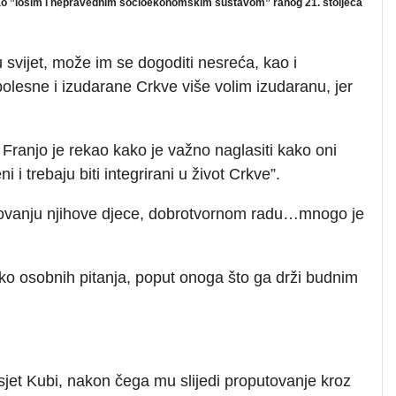
azvao ”lošim i nepravednim socioekonomskim sustavom” ranog 21. stoljeća
 svijet, može im se dogoditi nesreća, kao i
lesne i izudarane Crkve više volim izudaranu, jer
u Franjo je rekao kako je važno naglasiti kako oni
ni i trebaju biti integrirani u život Crkve”.
razovanju njihove djece, dobrotvornom radu…mnogo je
iko osobnih pitanja, poput onoga što ga drži budnim
sjet Kubi, nakon čega mu slijedi proputovanje kroz