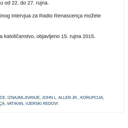
u od 22. do 27. rujna.
apinog intervjua za Radio Renascença možete
za katoličanstvo, objavljeno 15. rujna 2015.
ICE
,
IZNAJMLJIVANJE
,
JOHN L. ALLEN JR.
,
KORUPCIJA
,
ÇA
,
VATIKAN
,
VJERSKI REDOVI