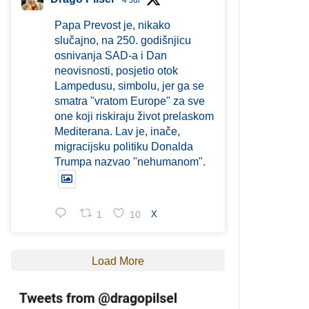
4 Jul
Papa Prevost je, nikako
slučajno, na 250. godišnjicu
osnivanja SAD-a i Dan
neovisnosti, posjetio otok
Lampedusu, simbolu, jer ga se
smatra "vratom Europe" za sve
one koji riskiraju život prelaskom
Mediterana. Lav je, inače,
migracijsku politiku Donalda
Trumpa nazvao "nehumanom".
1
10
X
Load More