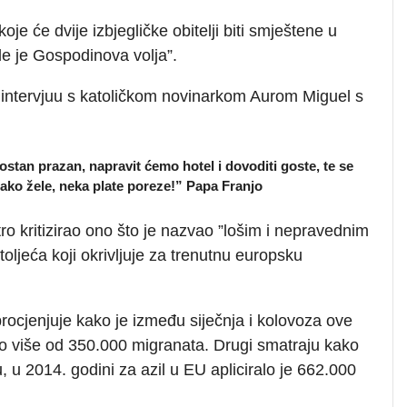
je će dvije izbjegličke obitelji biti smještene u
le je Gospodinova volja”.
intervjuu s katoličkom novinarkom Aurom Miguel s
ostan prazan, napravit ćemo hotel i dovoditi goste, te se
 tako žele, neka plate poreze!” Papa Franjo
ro kritizirao ono što je nazvao ”lošim i nepravednim
jeća koji okrivljuje za trenutnu europsku
ocjenjuje kako je između siječnja i kolovoza ove
lo više od 350.000 migranata. Drugi smatraju kako
 u 2014. godini za azil u EU apliciralo je 662.000