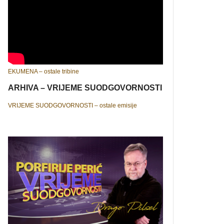
EKUMENA – ostale tribine
ARHIVA – VRIJEME SUODGOVORNOSTI
VRIJEME SUODGOVORNOSTI – ostale emisije