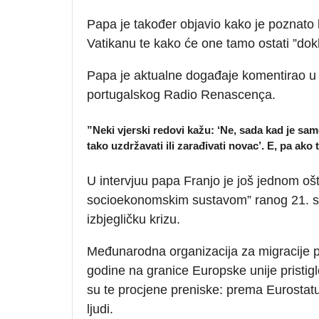
Papa je također objavio kako je poznato ko
Vatikanu te kako će one tamo ostati ”dok
Papa je aktualne događaje komentirao u 
portugalskog Radio Renascença.
”Neki vjerski redovi kažu: ‘Ne, sada kad je sam
tako uzdržavati ili zarađivati novac’. E, pa ako
U intervjuu papa Franjo je još jednom ošt
socioekonomskim sustavom” ranog 21. stol
izbjegličku krizu.
Međunarodna organizacija za migracije pr
godine na granice Europske unije pristig
su te procjene preniske: prema Eurostatu,
ljudi.