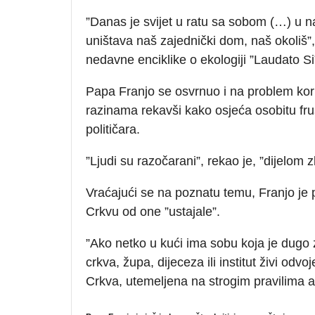
”Danas je svijet u ratu sa sobom (…) u nas
uništava naš zajednički dom, naš okoliš”,
nedavne enciklike o ekologiji ”Laudato Si
Papa Franjo se osvrnuo i na problem ko
razinama rekavši kako osjeća osobitu fru
političara.
”Ljudi su razočarani”, rekao je, ”dijelom 
Vraćajući se na poznatu temu, Franjo je 
Crkvu od one ”ustajale”.
”Ako netko u kući ima sobu koja je dugo 
crkva, župa, dijeceza ili institut živi odv
Crkva, utemeljena na strogim pravilima ali