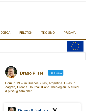
autograf.hr
novinarstvo s potpisom
 DJECA
FELJTON
TKO SMO
PRIJAVA
Drago Pilsel
Follow
Born in 1962 in Buenos Aires, Argentina. Lives in
Zagreb, Croatia. Journalist and Theologian. Married.
d.pilsel@zamir.net
Drago Pilsel