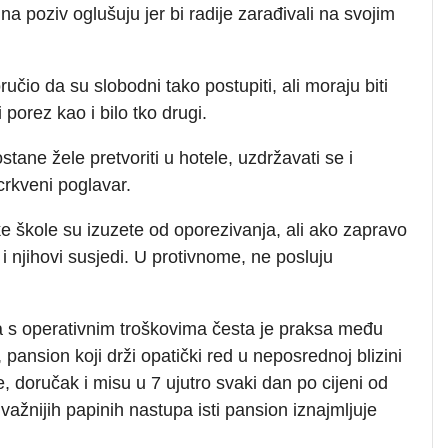
na poziv oglušuju jer bi radije zarađivali na svojim
učio da su slobodni tako postupiti, ali moraju biti
i porez kao i bilo tko drugi.
tane žele pretvoriti u hotele, uzdržavati se i
crkveni poglavar.
ke škole su izuzete od oporezivanja, ali ako zapravo
 i njihovi susjedi. U protivnome, ne posluju
a s operativnim troškovima česta je praksa među
pansion koji drži opatički red u neposrednoj blizini
 doručak i misu u 7 ujutro svaki dan po cijeni od
ažnijih papinih nastupa isti pansion iznajmljuje