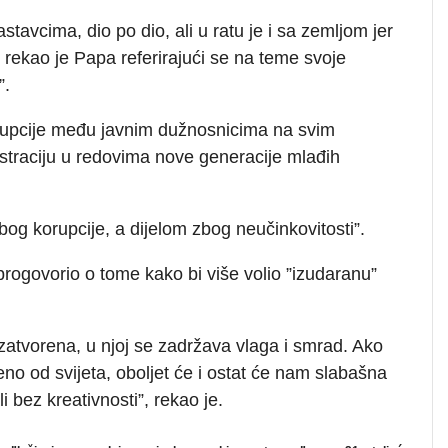
tavcima, dio po dio, ali u ratu je i sa zemljom jer
 rekao je Papa referirajući se na teme svoje
”.
rupcije među javnim dužnosnicima na svim
straciju u redovima nove generacije mlađih
zbog korupcije, a dijelom zbog neučinkovitosti”.
progovorio o tome kako bi više volio ”izudaranu”
zatvorena, u njoj se zadržava vlaga i smrad. Ako
ojeno od svijeta, oboljet će i ostat će nam slabašna
 bez kreativnosti”, rekao je.