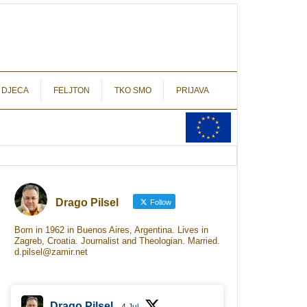
autograf.hr
novinarstvo s potpisom
 DJECA
FELJTON
TKO SMO
PRIJAVA
Drago Pilsel
Follow
Born in 1962 in Buenos Aires, Argentina. Lives in
Zagreb, Croatia. Journalist and Theologian. Married.
d.pilsel@zamir.net
Drago Pilsel