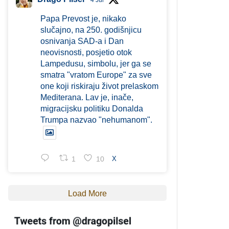
4 Jul
Papa Prevost je, nikako
slučajno, na 250. godišnjicu
osnivanja SAD-a i Dan
neovisnosti, posjetio otok
Lampedusu, simbolu, jer ga se
smatra "vratom Europe" za sve
one koji riskiraju život prelaskom
Mediterana. Lav je, inače,
migracijsku politiku Donalda
Trumpa nazvao "nehumanom".
1
10
X
Load More