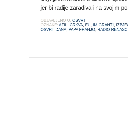
jer bi radije zarađivali na svojim p
OBJAVLJENO U:
OSVRT
OZNAKE:
AZIL
,
CRKVA
,
EU
,
IMIGRANTI
,
IZBJE
OSVRT DANA
,
PAPA FRANJO
,
RADIO RENAS