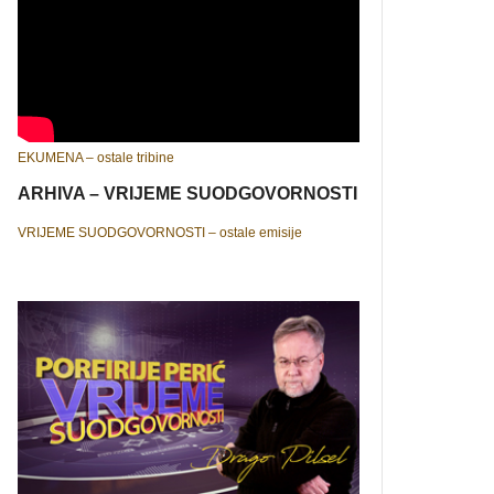
EKUMENA – ostale tribine
ARHIVA – VRIJEME SUODGOVORNOSTI
VRIJEME SUODGOVORNOSTI – ostale emisije