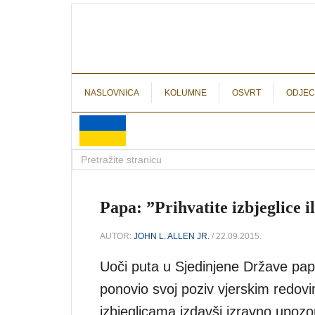
NASLOVNICA
KOLUMNE
OSVRT
ODJEC
Papa: ”Prihvatite izbjeglice i
AUTOR:
JOHN L. ALLEN JR.
/ 22.09.2015.
Uoči puta u Sjedinjene Države pap
ponovio svoj poziv vjerskim redovi
izbjeglicama izdavši izravno upozo