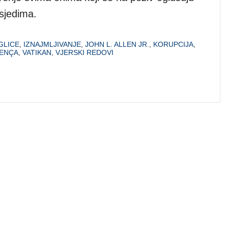
osjedima.
GLICE
,
IZNAJMLJIVANJE
,
JOHN L. ALLEN JR.
,
KORUPCIJA
,
CENÇA
,
VATIKAN
,
VJERSKI REDOVI