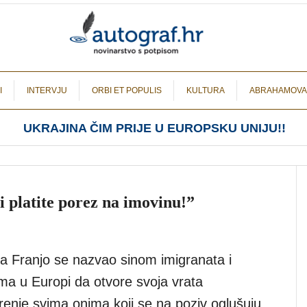
I
INTERVJU
ORBI ET POPULIS
KULTURA
ABRAHAMOVA
UKRAJINA ČIM PRIJE U EUROPSKU UNIJU!!
li platite porez na imovinu!”
a Franjo se nazvao sinom imigranata i
ma u Europi da otvore svoja vrata
renje svima onima koji se na poziv oglušuju