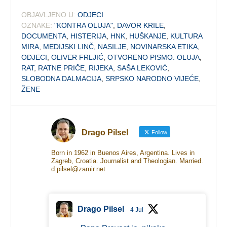
OBJAVLJENO U:
ODJECI
OZNAKE:
"KONTRA OLUJA"
,
DAVOR KRILE
,
DOCUMENTA
,
HISTERIJA
,
HNK
,
HUŠKANJE
,
KULTURA
MIRA
,
MEDIJSKI LINČ
,
NASILJE
,
NOVINARSKA ETIKA
,
ODJECI
,
OLIVER FRLJIĆ
,
OTVORENO PISMO. OLUJA
,
RAT
,
RATNE PRIČE
,
RIJEKA
,
SAŠA LEKOVIĆ
,
SLOBODNA DALMACIJA
,
SRPSKO NARODNO VIJEĆE
,
ŽENE
Drago Pilsel
Follow
Born in 1962 in Buenos Aires, Argentina. Lives in
Zagreb, Croatia. Journalist and Theologian. Married.
d.pilsel@zamir.net
Drago Pilsel
4 Jul