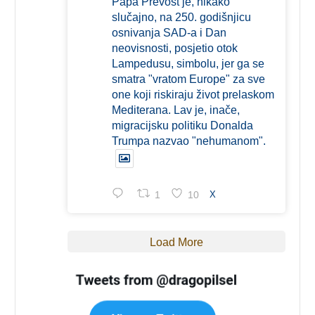
Papa Prevost je, nikako
slučajno, na 250. godišnjicu
osnivanja SAD-a i Dan
neovisnosti, posjetio otok
Lampedusu, simbolu, jer ga se
smatra "vratom Europe" za sve
one koji riskiraju život prelaskom
Mediterana. Lav je, inače,
migracijsku politiku Donalda
Trumpa nazvao "nehumanom".
1
10
X
Load More