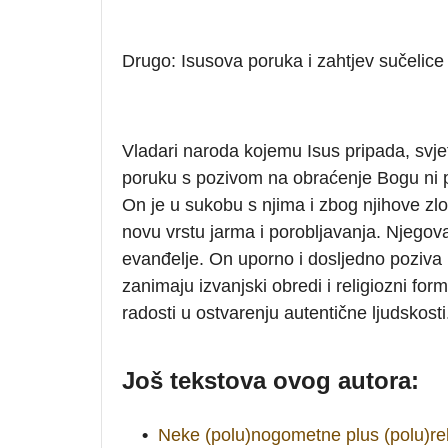
Drugo: Isusova poruka i zahtjev sučelice z
Vladari naroda kojemu Isus pripada, svjet
poruku s pozivom na obraćenje Bogu ni pr
On je u sukobu s njima i zbog njihove zlo
novu vrstu jarma i porobljavanja. Njegova
evanđelje. On uporno i dosljedno poziva na
zanimaju izvanjski obredi i religiozni for
radosti u ostvarenju autentične ljudskosti
Još tekstova ovog autora:
•
Neke (polu)nogometne plus (polu)rel