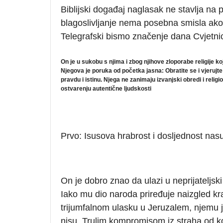
Biblijski događaj naglasak ne stavlja na 
blagoslivljanje nema posebna smisla ako 
Telegrafski bismo značenje dana Cvjetni
On je u sukobu s njima i zbog njihove zloporabe religije k
Njegova je poruka od početka jasna: Obratite se i vjerujte 
pravdu i istinu. Njega ne zanimaju izvanjski obredi i religi
ostvarenju autentične ljudskosti
Prvo: Isusova hrabrost i dosljednost nas
On je dobro znao da ulazi u neprijateljsk
Iako mu dio naroda priređuje naizgled kr
trijumfalnom ulasku u Jeruzalem, njemu je
nisu. Trulim kompromisom iz straha od konk