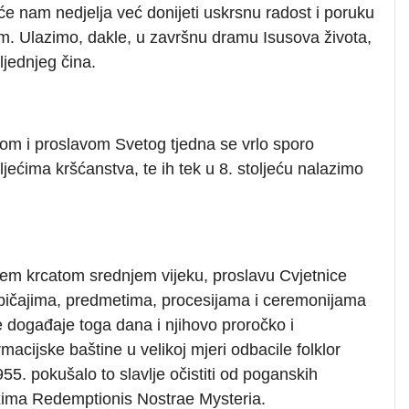
će nam nedjelja već donijeti uskrsnu radost i poruku
. Ulazimo, dakle, u završnu dramu Isusova života,
ljednjeg čina.
com i proslavom Svetog tjedna se vrlo sporo
ljećima kršćanstva, te ih tek u 8. stoljeću nalazimo
jem krcatom srednjem vijeku, proslavu Cvjetnice
bičajima, predmetima, procesijama i ceremonijama
ke događaje toga dana i njihovo proročko i
acijske baštine u velikoj mjeri odbacile folklor
955. pokušalo to slavlje očistiti od poganskih
xima Redemptionis Nostrae Mysteria.