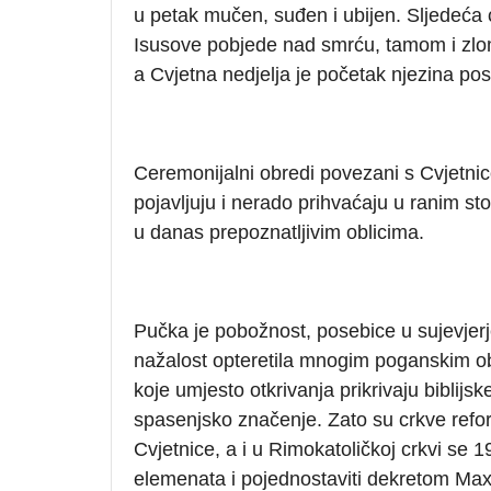
u petak mučen, suđen i ubijen. Sljedeća 
Isusove pobjede nad smrću, tamom i zlom
a Cvjetna nedjelja je početak njezina pos
Ceremonijalni obredi povezani s Cvjetni
pojavljuju i nerado prihvaćaju u ranim sto
u danas prepoznatljivim oblicima.
Pučka je pobožnost, posebice u sujevjer
nažalost opteretila mnogim poganskim o
koje umjesto otkrivanja prikrivaju biblijs
spasenjsko značenje. Zato su crkve reform
Cvjetnice, a i u Rimokatoličkoj crkvi se 1
elemenata i pojednostaviti dekretom Ma