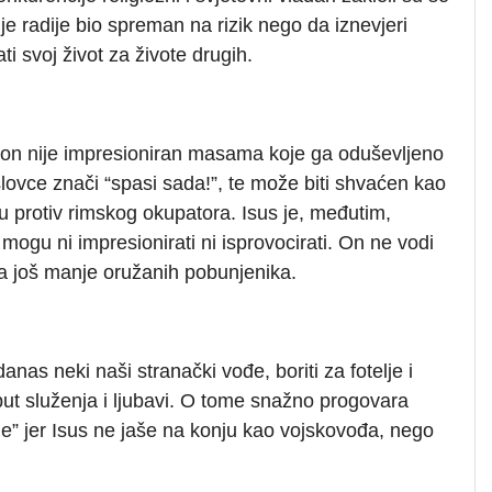
 je radije bio spreman na rizik nego da iznevjeri
i svoj život za živote drugih.
 on nije impresioniran masama koje ga oduševljeno
slovce znači “spasi sada!”, te može biti shvaćen kao
nu protiv rimskog okupatora. Isus je, međutim,
mogu ni impresionirati ni isprovocirati. On ne vodi
, a još manje oružanih pobunjenika.
danas neki naši stranački vođe, boriti za fotelje i
t, put služenja i ljubavi. O tome snažno progovara
e” jer Isus ne jaše na konju kao vojskovođa, nego