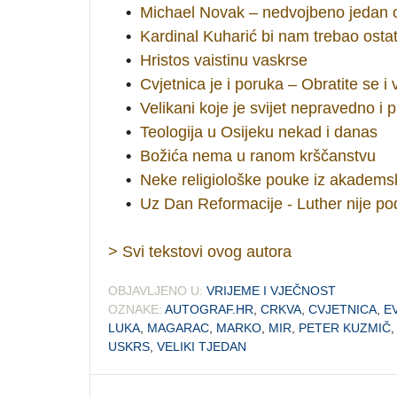
•
Michael Novak – nedvojbeno jedan 
•
Kardinal Kuharić bi nam trebao osta
•
Hristos vaistinu vaskrse
•
Cvjetnica je i poruka – Obratite se i 
•
Velikani koje je svijet nepravedno i 
•
Teologija u Osijeku nekad i danas
•
Božića nema u ranom krščanstvu
•
Neke religiološke pouke iz akadem
•
Uz Dan Reformacije - Luther nije pod
> Svi tekstovi ovog autora
OBJAVLJENO U:
VRIJEME I VJEČNOST
OZNAKE:
AUTOGRAF.HR
,
CRKVA
,
CVJETNICA
,
E
LUKA
,
MAGARAC
,
MARKO
,
MIR
,
PETER KUZMIČ
USKRS
,
VELIKI TJEDAN