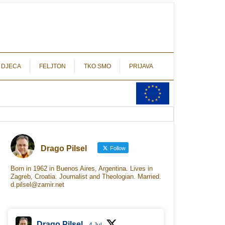
autograf.hr
novinarstvo s potpisom
 DJECA
FELJTON
TKO SMO
PRIJAVA
Drago Pilsel
Follow
Born in 1962 in Buenos Aires, Argentina. Lives in
Zagreb, Croatia. Journalist and Theologian. Married.
d.pilsel@zamir.net
Drago Pilsel