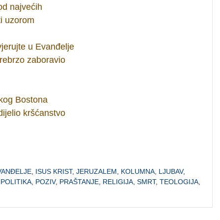
od najvećih
ti uzorom
vjerujte u Evanđelje
prebrzo zaboravio
skog Bostona
ijelio kršćanstvo
VANĐELJE
,
ISUS KRIST
,
JERUZALEM
,
KOLUMNA
,
LJUBAV
,
,
POLITIKA
,
POZIV
,
PRAŠTANJE
,
RELIGIJA
,
SMRT
,
TEOLOGIJA
,