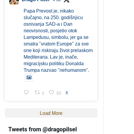
4 Jul
Papa Prevost je, nikako
slučajno, na 250. godišnjicu
osnivanja SAD-a i Dan
neovisnosti, posjetio otok
Lampedusu, simbolu, jer ga se
smatra "vratom Europe" za sve
one koji riskiraju život prelaskom
Mediterana. Lav je, inače,
migracijsku politiku Donalda
Trumpa nazvao "nehumanom".
1
10
X
Load More