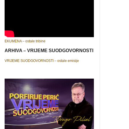
EKUMENA – ostale tribine
ARHIVA – VRIJEME SUODGOVORNOSTI
VRIJEME SUODGOVORNOSTI – ostale emisije