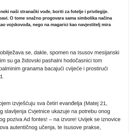
eki naši stranački vođe, boriti za fotelje i privilegije.
 ljubavi. O tome snažno progovara sama simbolika načina
kao vojskovođa, nego na magarici kao navjestitelj mira
obilježava se, dakle, spomen na Isusov mesijanski
ojim su ga židovski pashalni hodočasnici tom
alminim granama bacajući cvijeće i prostirući
d.
jem izvješćuju sva četiri evanđelja (Matej 21,
g slavljenja Cvjetnice ukazuje na potrebu onog
og poziva Ad fontes! – na izvore! Uvijek se iznovice
gova autentičnog učenja, te Isusove prakse,