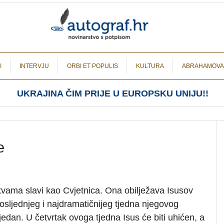
I
INTERVJU
ORBI ET POPULIS
KULTURA
ABRAHAMOVA
UKRAJINA ČIM PRIJE U EUROPSKU UNIJU!!
e
kvama slavi kao Cvjetnica. Ona obilježava Isusov
sljednjeg i najdramatičnijeg tjedna njegovog
 tjedan. U četvrtak ovoga tjedna Isus će biti uhićen, a