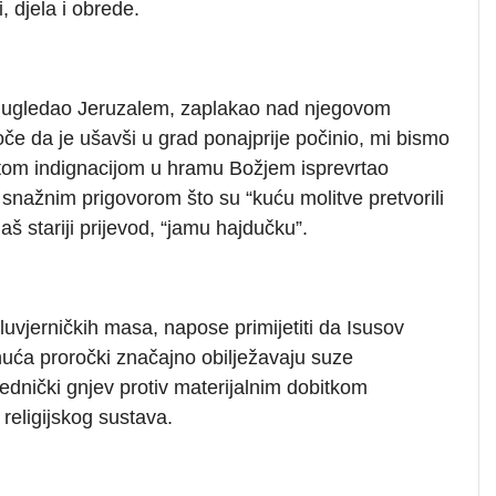
i, djela i obrede.
e ugledao Jeruzalem, zaplakao nad njegovom
oče da je ušavši u grad ponajprije počinio, mi bismo
vetom indignacijom u hramu Božjem isprevrtao
snažnim prigovorom što su “kuću molitve pretvorili
naš stariji prijevod, “jamu hajdučku”.
uvjerničkih masa, napose primijetiti da Isusov
uća proročki značajno obilježavaju suze
vednički gnjev protiv materijalnim dobitkom
religijskog sustava.