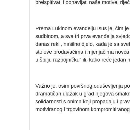
preispitivati i obnavljati naše motive, riječ
Prema Lukinom evanđelju Isus je, čim j
sudbinom, a sva tri prva evanđelja svjed
danas rekli, nasilno djelo, kada je sa s
stolove prodavačima i mjenjačima novca 
u špilju razbojničku” ili, kako reče jedan 
Važno je, osim površnog oduševljenja pol
dramatičan ulazak u grad njegova smakn
solidarnosti s onima koji propadaju i pra
motiviranog i trgovinom kompromitiranog 