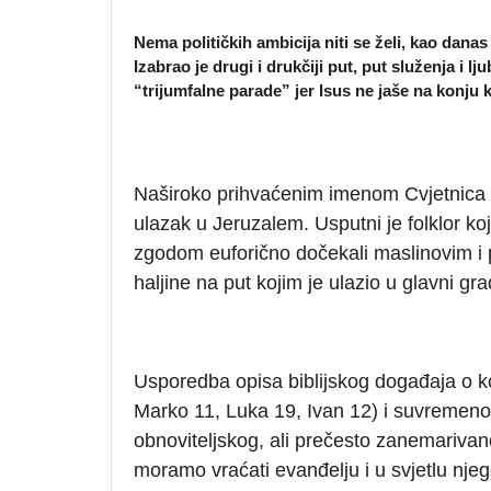
Nema političkih ambicija niti se želi, kao danas n
Izabrao je drugi i drukčiji put, put služenja i
“trijumfalne parade” jer Isus ne jaše na konju 
Naširoko prihvaćenim imenom Cvjetnica 
ulazak u Jeruzalem. Usputni je folklor k
zgodom euforično dočekali maslinovim i p
haljine na put kojim je ulazio u glavni gra
Usporedba opisa biblijskog događaja o ko
Marko 11, Luka 19, Ivan 12) i suvremeno
obnoviteljskog, ali prečesto zanemarivan
moramo vraćati evanđelju i u svjetlu nje