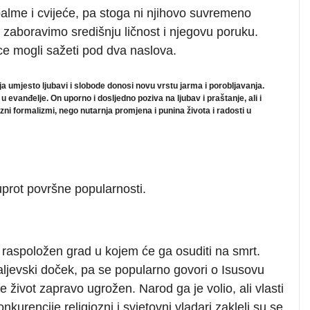
palme i cvijeće, pa stoga ni njihovo suvremeno
zaboravimo središnju ličnost i njegovu poruku.
ce mogli sažeti pod dva naslova.
oja umjesto ljubavi i slobode donosi novu vrstu jarma i porobljavanja.
u evanđelje. On uporno i dosljedno poziva na ljubav i praštanje, ali i
ozni formalizmi, nego nutarnja promjena i punina života i radosti u
uprot površne popularnosti.
i raspoložen grad u kojem će ga osuditi na smrt.
aljevski doček, pa se popularno govori o Isusovu
 život zapravo ugrožen. Narod ga je volio, ali vlasti
urencije religiozni i svjetovni vladari zakleli su se