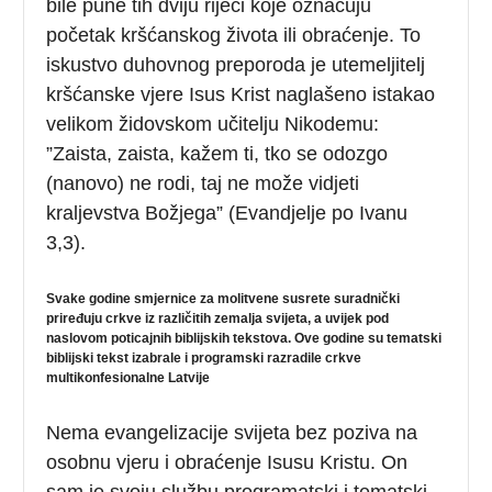
bile pune tih dviju riječi koje označuju
početak kršćanskog života ili obraćenje. To
iskustvo duhovnog preporoda je utemeljitelj
kršćanske vjere Isus Krist naglašeno istakao
velikom židovskom učitelju Nikodemu:
”Zaista, zaista, kažem ti, tko se odozgo
(nanovo) ne rodi, taj ne može vidjeti
kraljevstva Božjega” (Evandjelje po Ivanu
3,3).
Svake godine smjernice za molitvene susrete suradnički
priređuju crkve iz različitih zemalja svijeta, a uvijek pod
naslovom poticajnih biblijskih tekstova. Ove godine su tematski
biblijski tekst izabrale i programski razradile crkve
multikonfesionalne Latvije
Nema evangelizacije svijeta bez poziva na
osobnu vjeru i obraćenje Isusu Kristu. On
sam je svoju službu programatski i tematski