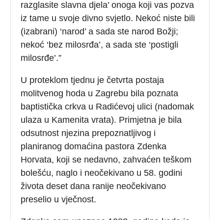
razglasite slavna djela’ onoga koji vas pozva
iz tame u svoje divno svjetlo. Nekoć niste bili
(izabrani) ‘narod’ a sada ste narod Božji;
nekoć ‘bez milosrđa’, a sada ste ‘postigli
milosrđe’.”
U proteklom tjednu je četvrta postaja
molitvenog hoda u Zagrebu bila poznata
baptistička crkva u Radićevoj ulici (nadomak
ulaza u Kamenita vrata). Primjetna je bila
odsutnost njezina prepoznatljivog i
planiranog domaćina pastora Zdenka
Horvata, koji se nedavno, zahvaćen teškom
bolešću, naglo i neočekivano u 58. godini
života deset dana ranije neočekivano
preselio u vječnost.