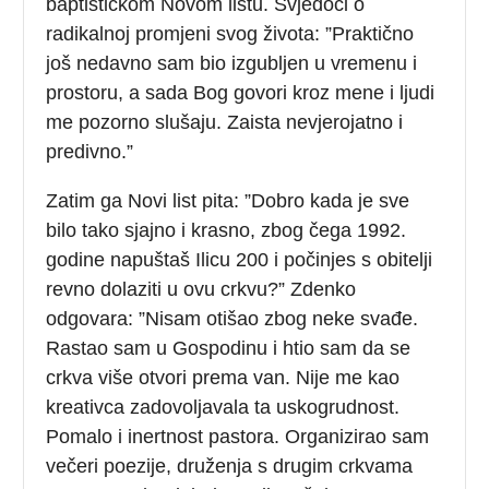
baptističkom Novom listu. Svjedoci o
radikalnoj promjeni svog života: ”Praktično
još nedavno sam bio izgubljen u vremenu i
prostoru, a sada Bog govori kroz mene i ljudi
me pozorno slušaju. Zaista nevjerojatno i
predivno.”
Zatim ga Novi list pita: ”Dobro kada je sve
bilo tako sjajno i krasno, zbog čega 1992.
godine napuštaš Ilicu 200 i počinjes s obitelji
revno dolaziti u ovu crkvu?” Zdenko
odgovara: ”Nisam otišao zbog neke svađe.
Rastao sam u Gospodinu i htio sam da se
crkva više otvori prema van. Nije me kao
kreativca zadovoljavala ta uskogrudnost.
Pomalo i inertnost pastora. Organizirao sam
večeri poezije, druženja s drugim crkvama