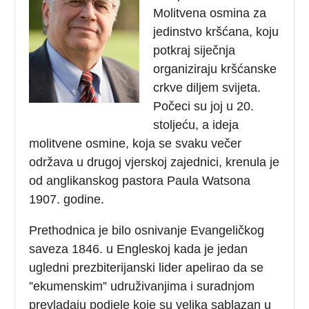
Molitvena osmina za
jedinstvo kršćana, koju
potkraj siječnja
organiziraju kršćanske
crkve diljem svijeta.
Počeci su joj u 20.
stoljeću, a ideja
molitvene osmine, koja se svaku večer
održava u drugoj vjerskoj zajednici, krenula je
od anglikanskog pastora Paula Watsona
1907. godine.
Prethodnica je bilo osnivanje Evangeličkog
saveza 1846. u Engleskoj kada je jedan
ugledni prezbiterijanski lider apelirao da se
”ekumenskim” udruživanjima i suradnjom
prevladaju podjele koje su velika sablazan u