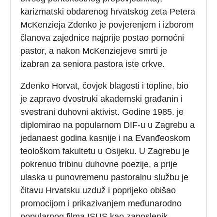
karizmatski obdarenog hrvatskog zeta Petera
McKenzieja Zdenko je povjerenjem i izborom
članova zajednice najprije postao pomoćni
pastor, a nakon McKenziejeve smrti je
izabran za seniora pastora iste crkve.
Zdenko Horvat, čovjek blagosti i topline, bio
je zapravo dvostruki akademski građanin i
svestrani duhovni aktivist. Godine 1985. je
diplomirao na popularnom DIF-u u Zagrebu a
jedanaest godina kasnije i na Evanđeoskom
teološkom fakultetu u Osijeku. U Zagrebu je
pokrenuo tribinu duhovne poezije, a prije
ulaska u punovremenu pastoralnu službu je
čitavu Hrvatsku uzduž i poprijeko obišao
promocijom i prikazivanjem međunarodno
popularnog filma ISUS kao zaposlenik