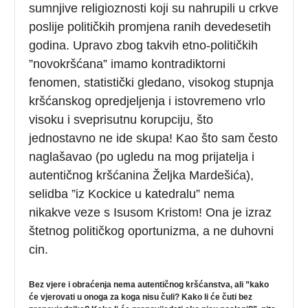
sumnjive religioznosti koji su nahrupili u crkve
poslije političkih promjena ranih devedesetih
godina. Upravo zbog takvih etno-političkih
”novokršćana” imamo kontradiktorni
fenomen, statistički gledano, visokog stupnja
kršćanskog opredjeljenja i istovremeno vrlo
visoku i sveprisutnu korupciju, što
jednostavno ne ide skupa! Kao što sam često
naglašavao (po ugledu na mog prijatelja i
autentičnog kršćanina Željka Mardešića),
selidba ”iz Kockice u katedralu” nema
nikakve veze s Isusom Kristom! Ona je izraz
štetnog političkog oportunizma, a ne duhovni
cin.
Bez vjere i obraćenja nema autentičnog kršćanstva, ali ”kako
će vjerovati u onoga za koga nisu čuli? Kako li će čuti bez