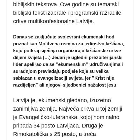
biblijskih tekstova. Ove godine su tematski
biblijski tekst izabrale i programski razradile
crkve multikonfesionalne Latvije.
Danas se zaključuje svojevrsni ekumenski hod
poznat kao Molitvena osmina za jedinstvo kršćana,
koju potkraj siječnja organiziraju kršćanske crkve
diljem svijeta (…) Jedan je ugledni prezbiterijanski
lider apelirao da se ”ekumenskim” udruživanjima i
suradnjom prevladaju podjele koje su velika
sablazan u evangelizaciji svijeta, jer ”Krist nije
razdijeljen” ali njegovi sljedbenici nažalost jesu
Latvija je, ekumenski gledano, izuzetno
zanimljiva zemlja. Najveća crkva u toj zemlji
je Evangeličko-luteranska, kojoj nominalno
pripada 34 posto Latvijaca. Druga je
Rimokatolička s 25 posto, a treća