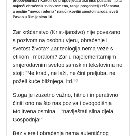
propovjednika? Kako li će propovijedati ako nisu poslani?”, pita
najveći obraćenik svih vremena, ranije progonitelj kršćanstva,
a poslije ”novog rođenja” najučinkovitiji apostol naroda, sveti
Pavao u Rimljanima 10
Zar kršćanstvo (Krist-ijanstvo) nije povezano
s pozivom na osobnu vjeru, obraćenje i
svetost života? Zar teologija nema veze s
etikom i moralom? Zar u najelementarnijim
smjerodavnim svetopisamskim tekstovima ne
stoji: ”Ne kradi, ne laži, ne čini preljuba, ne
poželi kuće bližnjega, itd.”?
Stoga je izuzetno važno, hitno i imperativno
činiti ono na što nas poziva i ovogodišnja
Molitvena osmina – ”naviještati silna djela
Gospodnja!”
Bez vjere i obraćenja nema autentičnog