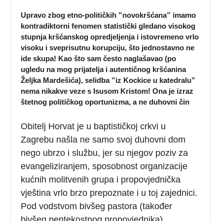
Upravo zbog etno-političkih ”novokršćana” imamo
kontradiktorni fenomen statistički gledano visokog
stupnja kršćanskog opredjeljenja i istovremeno vrlo
visoku i sveprisutnu korupciju, što jednostavno ne
ide skupa! Kao što sam često naglašavao (po
ugledu na mog prijatelja i autentičnog kršćanina
Željka Mardešića), selidba ”iz Kockice u katedralu”
nema nikakve veze s Isusom Kristom! Ona je izraz
štetnog političkog oportunizma, a ne duhovni čin
Obitelj Horvat je u baptističkoj crkvi u
Zagrebu našla ne samo svoj duhovni dom
nego ubrzo i službu, jer su njegov poziv za
evangeliziranjem, sposobnost organizacije
kućnih molitvenih grupa i propovjednička
vještina vrlo brzo prepoznate i u toj zajednici.
Pod vodstvom bivšeg pastora (također
bivšeg pentekostnog propovjednika),