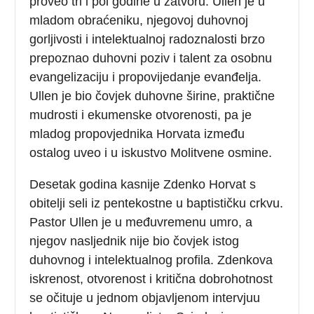
proveo tri i pol godine u zatvoru. Ullen je u
mladom obraćeniku, njegovoj duhovnoj
gorljivosti i intelektualnoj radoznalosti brzo
prepoznao duhovni poziv i talent za osobnu
evangelizaciju i propovijedanje evanđelja.
Ullen je bio čovjek duhovne širine, praktične
mudrosti i ekumenske otvorenosti, pa je
mladog propovjednika Horvata između
ostalog uveo i u iskustvo Molitvene osmine.
Desetak godina kasnije Zdenko Horvat s
obitelji seli iz pentekostne u baptističku crkvu.
Pastor Ullen je u međuvremenu umro, a
njegov nasljednik nije bio čovjek istog
duhovnog i intelektualnog profila. Zdenkova
iskrenost, otvorenost i kritična dobrohotnost
se očituje u jednom objavljenom intervjuu