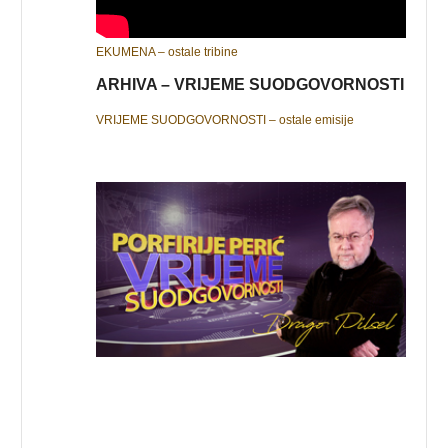
EKUMENA – ostale tribine
ARHIVA – VRIJEME SUODGOVORNOSTI
VRIJEME SUODGOVORNOSTI – ostale emisije