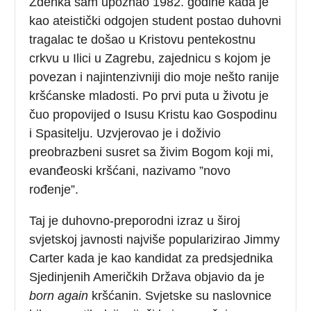
Zdenka sam upoznao 1982. godine kada je
kao ateistički odgojen student postao duhovni
tragalac te došao u Kristovu pentekostnu
crkvu u Ilici u Zagrebu, zajednicu s kojom je
povezan i najintenzivniji dio moje nešto ranije
kršćanske mladosti. Po prvi puta u životu je
čuo propovijed o Isusu Kristu kao Gospodinu
i Spasitelju. Uzvjerovao je i doživio
preobrazbeni susret sa živim Bogom koji mi,
evanđeoski kršćani, nazivamo ”novo
rođenje”.
Taj je duhovno-preporodni izraz u široj
svjetskoj javnosti najviše popularizirao Jimmy
Carter kada je kao kandidat za predsjednika
Sjedinjenih Američkih Država objavio da je
born again
kršćanin. Svjetske su naslovnice