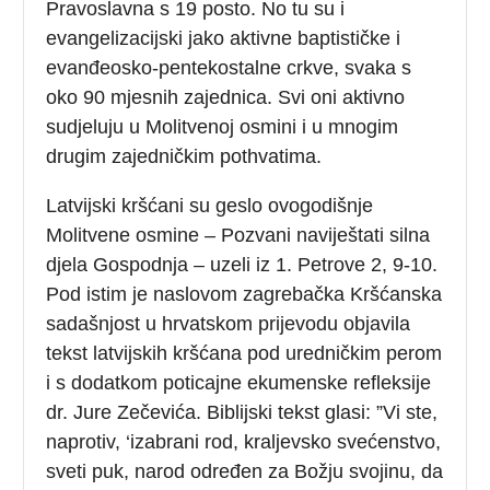
Pravoslavna s 19 posto. No tu su i
evangelizacijski jako aktivne baptističke i
evanđeosko-pentekostalne crkve, svaka s
oko 90 mjesnih zajednica. Svi oni aktivno
sudjeluju u Molitvenoj osmini i u mnogim
drugim zajedničkim pothvatima.
Latvijski kršćani su geslo ovogodišnje
Molitvene osmine – Pozvani naviještati silna
djela Gospodnja – uzeli iz 1. Petrove 2, 9-10.
Pod istim je naslovom zagrebačka Kršćanska
sadašnjost u hrvatskom prijevodu objavila
tekst latvijskih kršćana pod uredničkim perom
i s dodatkom poticajne ekumenske refleksije
dr. Jure Zečevića. Biblijski tekst glasi: ”Vi ste,
naprotiv, ‘izabrani rod, kraljevsko svećenstvo,
sveti puk, narod određen za Božju svojinu, da