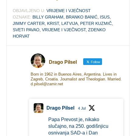
OBJAVLJENO U:
VRIJEME I VJEČNOST
OZNAKE:
BILLY GRAHAM
,
BRANKO BANIĆ
,
ISUS
,
JIMMY CARTER
,
KRIST
,
LATVIJA
,
PETER KUZMIČ
,
SVETI PAVAO
,
VRIJEME I VJEČNOST
,
ZDENKO
HORVAT
Drago Pilsel
Follow
Born in 1962 in Buenos Aires, Argentina. Lives in
Zagreb, Croatia. Journalist and Theologian. Married.
d.pilsel@zamir.net
Drago Pilsel
4 Jul
Papa Prevost je, nikako
slučajno, na 250. godišnjicu
osnivanja SAD-a i Dan