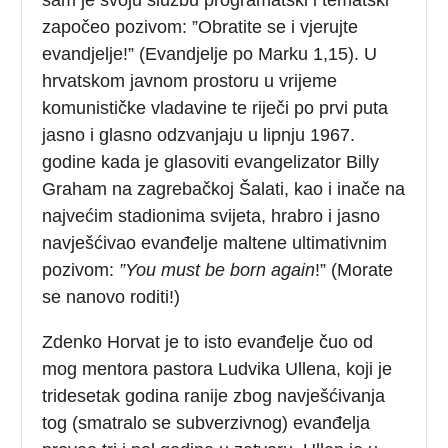
započeo pozivom: ”Obratite se i vjerujte
evandjelje!” (Evandjelje po Marku 1,15). U
hrvatskom javnom prostoru u vrijeme
komunističke vladavine te riječi po prvi puta
jasno i glasno odzvanjaju u lipnju 1967.
godine kada je glasoviti evangelizator Billy
Graham na zagrebačkoj Šalati, kao i inače na
najvećim stadionima svijeta, hrabro i jasno
navješćivao evanđelje maltene ultimativnim
pozivom:
”You must be born again
!” (Morate
se nanovo roditi!)
Zdenko Horvat je to isto evanđelje čuo od
mog mentora pastora Ludvika Ullena, koji je
tridesetak godina ranije zbog navješćivanja
tog (smatralo se subverzivnog) evanđelja