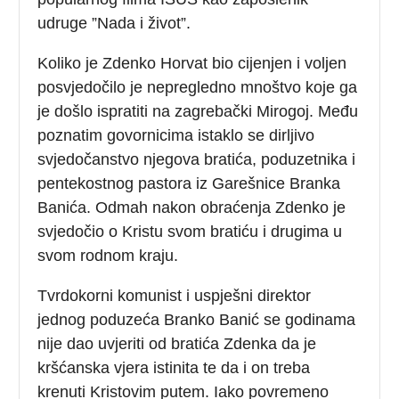
udruge ”Nada i život”.
Koliko je Zdenko Horvat bio cijenjen i voljen
posvjedočilo je nepregledno mnoštvo koje ga
je došlo ispratiti na zagrebački Mirogoj. Među
poznatim govornicima istaklo se dirljivo
svjedočanstvo njegova bratića, poduzetnika i
pentekostnog pastora iz Garešnice Branka
Banića. Odmah nakon obraćenja Zdenko je
svjedočio o Kristu svom bratiću i drugima u
svom rodnom kraju.
Tvrdokorni komunist i uspješni direktor
jednog poduzeća Branko Banić se godinama
nije dao uvjeriti od bratića Zdenka da je
kršćanska vjera istinita te da i on treba
krenuti Kristovim putem. Iako povremeno