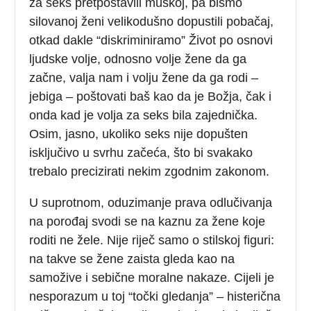
za seks pretpostavili muškoj, pa bismo
silovanoj ženi velikodušno dopustili pobačaj,
otkad dakle “diskriminiramo” Život po osnovi
ljudske volje, odnosno volje žene da ga
začne, valja nam i volju žene da ga rodi –
jebiga – poštovati baš kao da je Božja, čak i
onda kad je volja za seks bila zajednička.
Osim, jasno, ukoliko seks nije dopušten
isključivo u svrhu začeća, što bi svakako
trebalo precizirati nekim zgodnim zakonom.
U suprotnom, oduzimanje prava odlučivanja
na porođaj svodi se na kaznu za žene koje
roditi ne žele. Nije riječ samo o stilskoj figuri:
na takve se žene zaista gleda kao na
samožive i sebične moralne nakaze. Cijeli je
nesporazum u toj “točki gledanja” – histerična