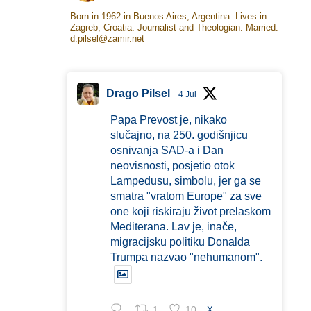
Born in 1962 in Buenos Aires, Argentina. Lives in
Zagreb, Croatia. Journalist and Theologian. Married.
d.pilsel@zamir.net
Drago Pilsel
4 Jul
Papa Prevost je, nikako
slučajno, na 250. godišnjicu
osnivanja SAD-a i Dan
neovisnosti, posjetio otok
Lampedusu, simbolu, jer ga se
smatra "vratom Europe" za sve
one koji riskiraju život prelaskom
Mediterana. Lav je, inače,
migracijsku politiku Donalda
Trumpa nazvao "nehumanom".
1
10
X