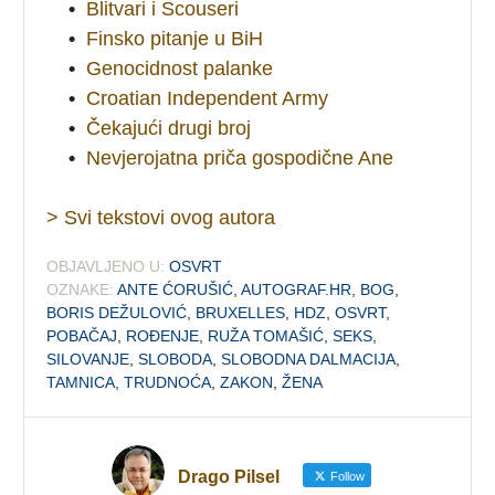
•
Blitvari i Scouseri
•
Finsko pitanje u BiH
•
Genocidnost palanke
•
Croatian Independent Army
•
Čekajući drugi broj
•
Nevjerojatna priča gospodične Ane
> Svi tekstovi ovog autora
OBJAVLJENO U:
OSVRT
OZNAKE:
ANTE ĆORUŠIĆ
,
AUTOGRAF.HR
,
BOG
,
BORIS DEŽULOVIĆ
,
BRUXELLES
,
HDZ
,
OSVRT
,
POBAČAJ
,
ROĐENJE
,
RUŽA TOMAŠIĆ
,
SEKS
,
SILOVANJE
,
SLOBODA
,
SLOBODNA DALMACIJA
,
TAMNICA
,
TRUDNOĆA
,
ZAKON
,
ŽENA
Drago Pilsel
Follow