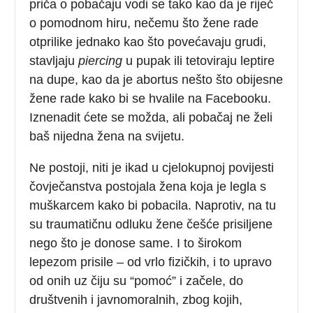
priča o pobačaju vodi se tako kao da je riječ
o pomodnom hiru, nečemu što žene rade
otprilike jednako kao što povećavaju grudi,
stavljaju
piercing
u pupak ili tetoviraju leptire
na dupe, kao da je abortus nešto što obijesne
žene rade kako bi se hvalile na Facebooku.
Iznenadit ćete se možda, ali pobačaj ne želi
baš nijedna žena na svijetu.
Ne postoji, niti je ikad u cjelokupnoj povijesti
čovječanstva postojala žena koja je legla s
muškarcem kako bi pobacila. Naprotiv, na tu
su traumatičnu odluku žene češće prisiljene
nego što je donose same. I to širokom
lepezom prisile – od vrlo fizičkih, i to upravo
od onih uz čiju su “pomoć” i začele, do
društvenih i javnomoralnih, zbog kojih,