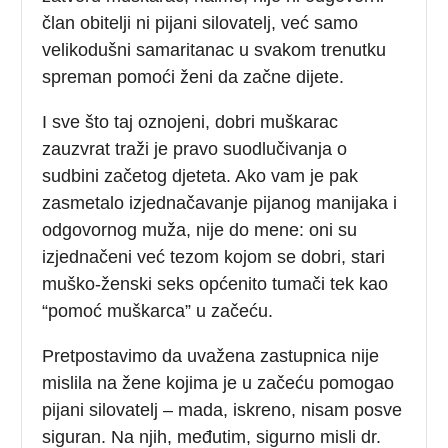
član obitelji ni pijani silovatelj, već samo
velikodušni samaritanac u svakom trenutku
spreman pomoći ženi da začne dijete.
I sve što taj oznojeni, dobri muškarac
zauzvrat traži je pravo suodlučivanja o
sudbini začetog djeteta. Ako vam je pak
zasmetalo izjednačavanje pijanog manijaka i
odgovornog muža, nije do mene: oni su
izjednačeni već tezom kojom se dobri, stari
muško-ženski seks općenito tumači tek kao
“pomoć muškarca” u začeću.
Pretpostavimo da uvažena zastupnica nije
mislila na žene kojima je u začeću pomogao
pijani silovatelj – mada, iskreno, nisam posve
siguran. Na njih, međutim, sigurno misli dr.