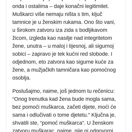
onda i ostalima – daje konačni legitimitet.
Muškarci više nemaju ništa s tim, ključ
tamnice je u ženskim rukama. Ono što vani,
u širokom zatvoru iza zida s bodljikavom
žicom, izgleda kao nasilje nad integritetom
žene, unutra – u maloj i tijesnoj, ali sigurnoj
sobici – zapravo je tek kućni red slobode. I
odjednom, eto zatvora kao sigurne kuće za
žene, a mužjačkih tamničara kao pomoćnog
osoblja.
Poslušajmo, naime, još jednom tu rečenicu:
“Onog trenutka kad žena bude mogla sama,
bez pomoći muškarca, začeti dijete, moći će
sama i odlučivati o tome djetetu.” Ključna je,
shvatili ste, “pomoć muškarca”. U ženskom
zatvoru muškarac, naime, nije ni odgovorni