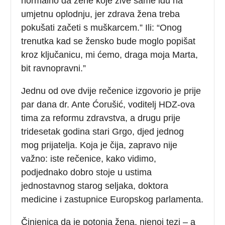
normalno da žene koje žive same idu na
umjetnu oplodnju, jer zdrava žena treba
pokušati začeti s muškarcem.” Ili: “Onog
trenutka kad se žensko bude moglo popišat
kroz ključanicu, mi ćemo, draga moja Marta,
bit ravnopravni.”
Jednu od ove dvije rečenice izgovorio je prije
par dana dr. Ante Ćorušić, voditelj HDZ-ova
tima za reformu zdravstva, a drugu prije
tridesetak godina stari Grgo, djed jednog
mog prijatelja. Koja je čija, zapravo nije
važno: iste rečenice, kako vidimo,
podjednako dobro stoje u ustima
jednostavnog starog seljaka, doktora
medicine i zastupnice Europskog parlamenta.
Činjenica da je potonja žena, njenoj tezi – a