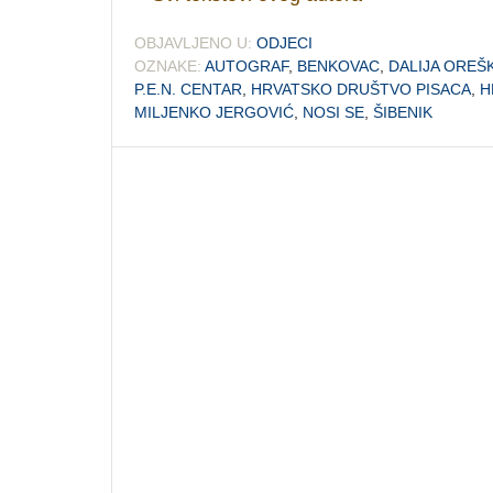
OBJAVLJENO U:
ODJECI
OZNAKE:
AUTOGRAF
,
BENKOVAC
,
DALIJA OREŠ
P.E.N. CENTAR
,
HRVATSKO DRUŠTVO PISACA
,
H
MILJENKO JERGOVIĆ
,
NOSI SE
,
ŠIBENIK