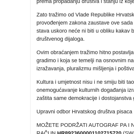
prema propadanju društva i stanju iz kojeg
Zato tražimo od Vlade Republike Hrvatske
provođenjem zakona zaustave ove sada ve
stava uskoro neće ni biti u obliku kakav 
društvenog dijaloga.
Ovim obraćanjem tražimo hitno postavljanj
gradimo i koja se temelji na osnovnim n
izražavanja, pluralizmu mišljenja i poštiv
Kultura i umjetnost nisu i ne smiju biti ta
onemogućavanje kulturnih događanja izra
zaštita same demokracije i dostojanstva
Upravni odbor Hrvatskog društva pisaca
MOŽETE PODRŽATI AUTOGRAF PA I
RAČUN
HR8923600001102715720
(SWI