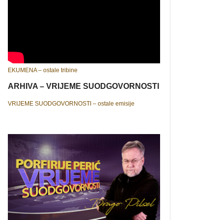
EKUMENA – ostale tribine
ARHIVA – VRIJEME SUODGOVORNOSTI
VRIJEME SUODGOVORNOSTI – ostale emisije