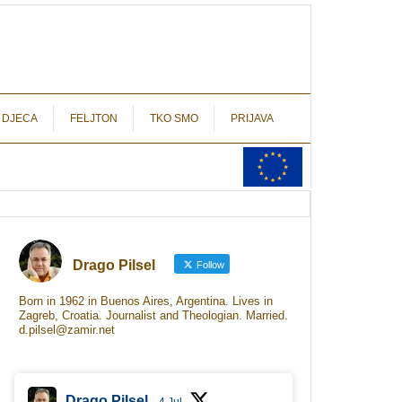
autograf.hr
novinarstvo s potpisom
 DJECA
FELJTON
TKO SMO
PRIJAVA
Drago Pilsel
Follow
Born in 1962 in Buenos Aires, Argentina. Lives in
Zagreb, Croatia. Journalist and Theologian. Married.
d.pilsel@zamir.net
Drago Pilsel