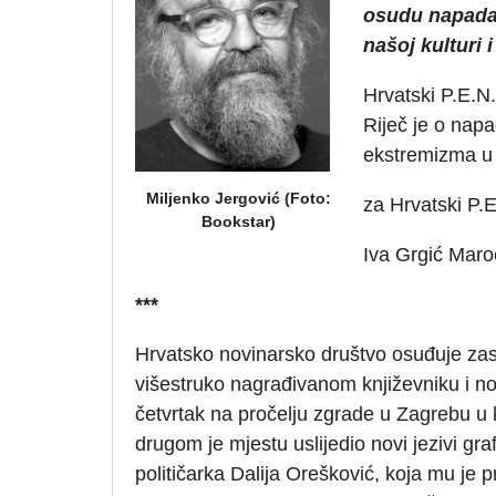
osudu napadač
našoj kulturi 
Hrvatski P.E.N.
Riječ je o nap
ekstremizma u 
Miljenko Jergović (Foto:
za Hrvatski P.E
Bookstar)
Iva Grgić Maro
***
Hrvatsko novinarsko društvo osuđuje zas
višestruko nagrađivanom književniku i no
četvrtak na pročelju zgrade u Zagrebu u 
drugom je mjestu uslijedio novi jezivi gr
političarka Dalija Orešković, koja mu je p