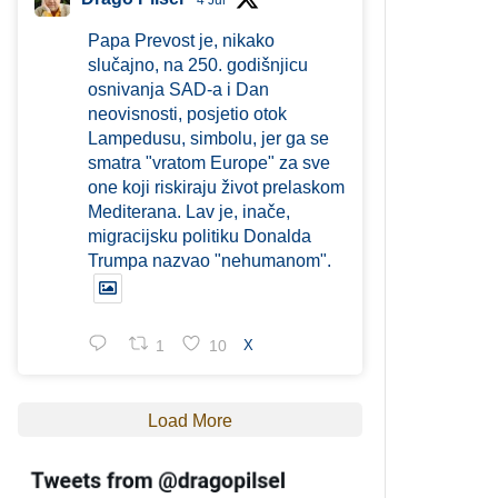
4 Jul
Papa Prevost je, nikako
slučajno, na 250. godišnjicu
osnivanja SAD-a i Dan
neovisnosti, posjetio otok
Lampedusu, simbolu, jer ga se
smatra "vratom Europe" za sve
one koji riskiraju život prelaskom
Mediterana. Lav je, inače,
migracijsku politiku Donalda
Trumpa nazvao "nehumanom".
1
10
X
Load More