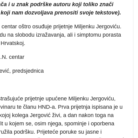
a i u znak podrške autoru koji toliko znači
i koji nam dozvoljava prenositi svoje tekstove).
 centar oštro osuđuje prijetnje Miljenku Jergoviću.
adu na slobodu izražavanja, ali i simptomu porasta
Hrvatskoj.
.N. centar
ević, predsjednica
trašujuće prijetnje upućene Miljenku Jergoviću,
vinaru te članu HND-a. Prva prijetnja ispisana je u
kojoj kolega Jergović živi, a dan nakon toga na
afit u kojem se, osim njega, spominje i oporbena
ružila podršku. Prijeteće poruke su jasne i