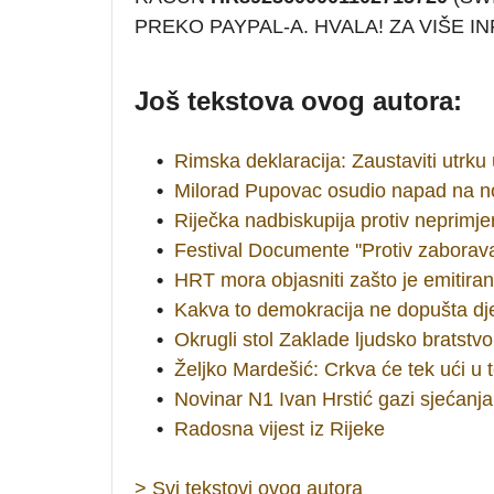
PREKO PAYPAL-A. HVALA! ZA VIŠE 
Još tekstova ovog autora:
•
Rimska deklaracija: Zaustaviti utrku
•
Milorad Pupovac osudio napad na n
•
Riječka nadbiskupija protiv neprimje
•
Festival Documente ''Protiv zaborava
•
HRT mora objasniti zašto je emitira
•
Kakva to demokracija ne dopušta dje
•
Okrugli stol Zaklade ljudsko bratstvo
•
Željko Mardešić: Crkva će tek ući u 
•
Novinar N1 Ivan Hrstić gazi sjećanja
•
Radosna vijest iz Rijeke
> Svi tekstovi ovog autora