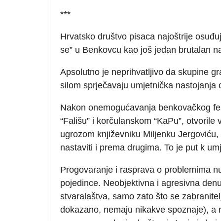
***
Hrvatsko društvo pisaca najoštrije osuđu
se” u Benkovcu kao još jedan brutalan na
Apsolutno je neprihvatljivo da skupine gr
silom sprječavaju umjetnička nastojanja o
Nakon onemogućavanja benkovačkog fest
“Fališu” i korčulanskom “KaPu”, otvorile
ugrozom književniku Miljenku Jergoviću,
nastaviti i prema drugima. To je put k um
Progovaranje i rasprava o problemima nu
pojedince. Neobjektivna i agresivna denu
stvaralaštva, samo zato što se zabranit
dokazano, nemaju nikakve spoznaje), a n