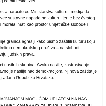
 će biti teško izići.
, a naročito od Ministarstva kulture i medija da
ć sustavne napade na kulturu, jer je bez čvrstog
bi morala imati kao prostor umjetničke slobode i
e granica agresiji kako bismo zaštitili kulturu koju
ačelima demokratskog društva – na slobodi
anju ljudskih prava.
oci nasilnih skupina. Svako nasilje, zastrašivanje i
vno je nasilje nad demokracijom. Njihova zaštita je
 građana Republike Hrvatske.
 NAJMANJOM MOGUĆOM UPLATOM NA NAŠ
FT/BIC:
ZABAHR2X
za uplate iz inozemstva) ILI