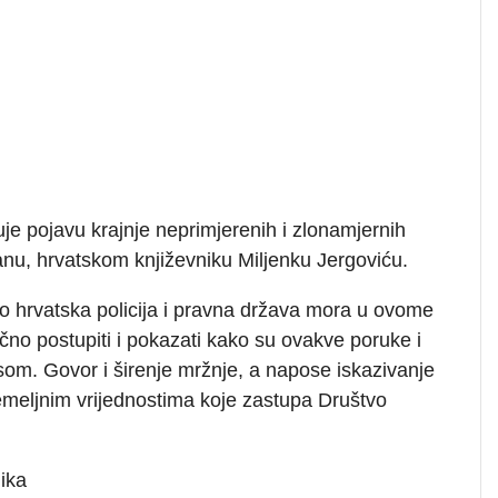
je pojavu krajnje neprimjerenih i zlonamjernih
lanu, hrvatskom književniku Miljenku Jergoviću.
o hrvatska policija i pravna država mora u ovome
učno postupiti i pokazati kako su ovakve poruke i
om. Govor i širenje mržnje, a napose iskazivanje
 temeljnim vrijednostima koje zastupa Društvo
ika