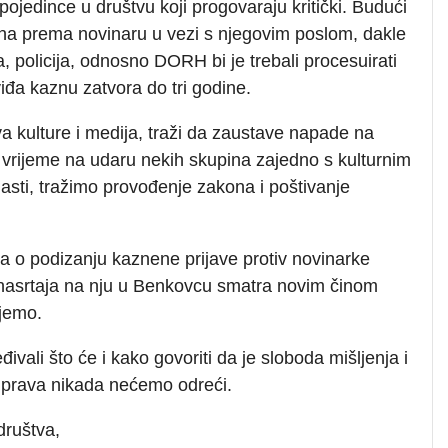
 pojedince u društvu koji progovaraju kritički. Budući
ana prema novinaru u vezi s njegovim poslom, dakle
 policija, odnosno DORH bi je trebali procesuirati
iđa kaznu zatvora do tri godine.
 kulture i medija, traži da zaustave napade na
e vrijeme na udaru nekih skupina zajedno s kulturnim
lasti, tražimo provođenje zakona i poštivanje
ga o podizanju kaznene prijave protiv novinarke
 nasrtaja na nju u Benkovcu smatra novim činom
ajemo.
vali što će i kako govoriti da je sloboda mišljenja i
 prava nikada nećemo odreći.
društva,