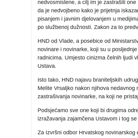
nedvosmislene, a cilj im je zastrašiti one
da je nedvojbeno kako je prijetnja iskaz
pisanjem i javnim djelovanjem u medijima,
po službenoj dužnosti. Zakon za to predv
HND od Vlade, a posebice od Ministarstva
novinare i novinarke, koji su u posljednj
radnicima. Umjesto cinizma čelnih ljudi v
Ustava.
Isto tako, HND najavu braniteljskih udru
Melite Vrsaljko nakon njihova nedavnog
zastrašivanja novinarke, na koji ne prist
Podsjećamo sve one koji bi drugima određi
izražavanja zajamčena Ustavom i tog se
Za Izvršni odbor Hrvatskog novinarskog 