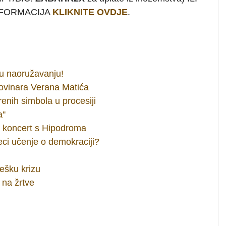
INFORMACIJA
KLIKNITE OVDJE
.
 u naoružavanju!
ovinara Verana Matića
renih simbola u procesiji
''
n koncert s Hipodroma
ci učenje o demokraciji?
tešku krizu
 na žrtve