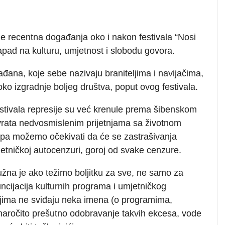
je recentna događanja oko i nakon festivala “Nosi
pad na kulturu, umjetnost i slobodu govora.
ađana, koje sebe nazivaju braniteljima i navijačima,
ko izgradnje boljeg društva, poput ovog festivala.
ivala represije su već krenule prema šibenskom
 vrata nedvosmislenim prijetnjama sa životnom
 pa možemo očekivati da će se zastrašivanja
jetničkoj autocenzuri, goroj od svake cenzure.
žna je ako težimo boljitku za sve, ne samo za
ncijacija kulturnih programa i umjetničkog
eljima ne sviđaju neka imena (o programima,
aročito prešutno odobravanje takvih ekcesa, vode