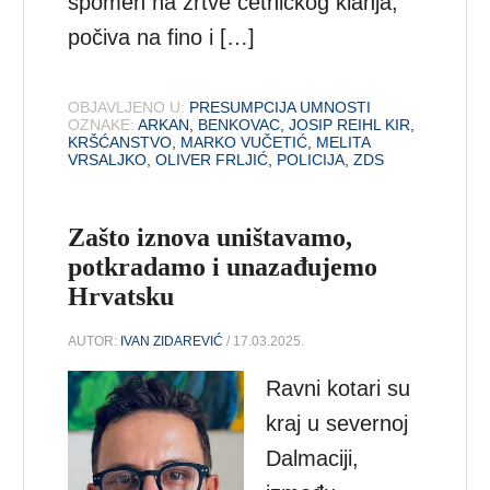
spomen na žrtve četničkog klanja,
počiva na fino i […]
OBJAVLJENO U:
PRESUMPCIJA UMNOSTI
OZNAKE:
ARKAN
,
BENKOVAC
,
JOSIP REIHL KIR
,
KRŠĆANSTVO
,
MARKO VUČETIĆ
,
MELITA
VRSALJKO
,
OLIVER FRLJIĆ
,
POLICIJA
,
ZDS
Zašto iznova uništavamo,
potkradamo i unazađujemo
Hrvatsku
AUTOR:
IVAN ZIDAREVIĆ
/ 17.03.2025.
Ravni kotari su
kraj u severnoj
Dalmaciji,