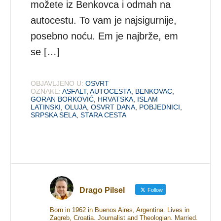
možete iz Benkovca i odmah na
autocestu. To vam je najsigurnije,
posebno noću. Em je najbrže, em
se […]
OBJAVLJENO U:
OSVRT
OZNAKE:
ASFALT
,
AUTOCESTA
,
BENKOVAC
,
GORAN BORKOVIĆ
,
HRVATSKA
,
ISLAM
LATINSKI
,
OLUJA
,
OSVRT DANA
,
POBJEDNICI
,
SRPSKA SELA
,
STARA CESTA
Drago Pilsel
Follow
Born in 1962 in Buenos Aires, Argentina. Lives in
Zagreb, Croatia. Journalist and Theologian. Married.