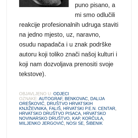
puno pisano, a
mi smo odlučili
reakcije profesionalnih udruga staviti
na jedno mjesto, uz, naravno,
osudu napadača i u znak podrške
autoru koji toliko znači našoj kulturi i
koji nam dozvoljava prenositi svoje
tekstove).
OBJAVLJENO U:
ODJECI
OZNAKE:
AUTOGRAF
,
BENKOVAC
,
DALIJA
OREŠKOVIĆ
,
DRUŠTVO HRVATSKIH
KNJIŽEVNIKA
,
FALIŠ
,
HRVATSKI P.E.N. CENTAR
,
HRVATSKO DRUŠTVO PISACA
,
HRVATSKO
NOVINARSKO DRUŠTVO
,
KAP
,
KORČULA
,
MILJENKO JERGOVIĆ
,
NOSI SE
,
ŠIBENIK