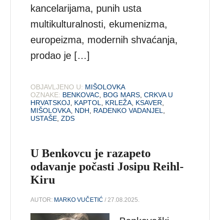
kancelarijama, punih usta
multikulturalnosti, ekumenizma,
europeizma, modernih shvaćanja,
prodao je […]
OBJAVLJENO U:
MIŠOLOVKA
OZNAKE:
BENKOVAC
,
BOG MARS
,
CRKVA U
HRVATSKOJ
,
KAPTOL
,
KRLEŽA
,
KSAVER
,
MIŠOLOVKA
,
NDH
,
RADENKO VADANJEL
,
USTAŠE
,
ZDS
U Benkovcu je razapeto
odavanje počasti Josipu Reihl-
Kiru
AUTOR:
MARKO VUČETIĆ
/ 27.08.2025.