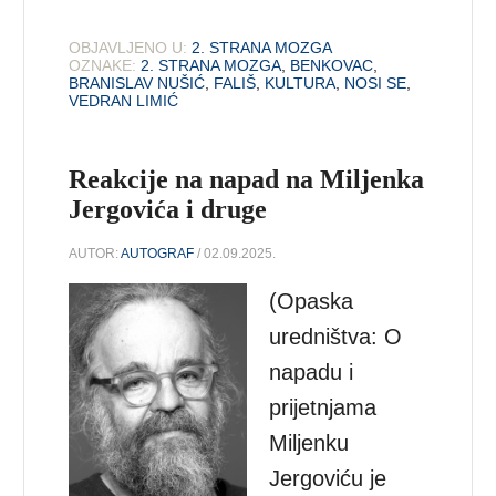
OBJAVLJENO U:
2. STRANA MOZGA
OZNAKE:
2. STRANA MOZGA
,
BENKOVAC
,
BRANISLAV NUŠIĆ
,
FALIŠ
,
KULTURA
,
NOSI SE
,
VEDRAN LIMIĆ
Reakcije na napad na Miljenka
Jergovića i druge
AUTOR:
AUTOGRAF
/ 02.09.2025.
(Opaska
uredništva: O
napadu i
prijetnjama
Miljenku
Jergoviću je