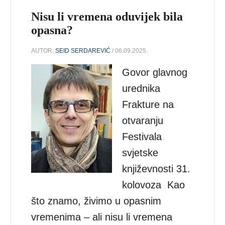
Nisu li vremena oduvijek bila
opasna?
AUTOR:
SEID SERDAREVIĆ
/ 06.09.2025.
Govor glavnog
urednika
Frakture na
otvaranju
Festivala
svjetske
književnosti 31.
kolovoza Kao
što znamo, živimo u opasnim
vremenima – ali nisu li vremena