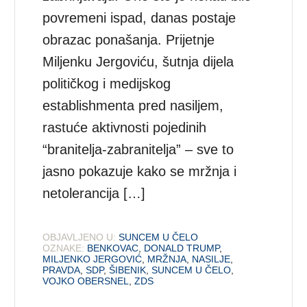
povremeni ispad, danas postaje
obrazac ponašanja. Prijetnje
Miljenku Jergoviću, šutnja dijela
političkog i medijskog
establishmenta pred nasiljem,
rastuće aktivnosti pojedinih
“branitelja-zabranitelja” – sve to
jasno pokazuje kako se mržnja i
netolerancija […]
OBJAVLJENO U:
SUNCEM U ČELO
OZNAKE:
BENKOVAC
,
DONALD TRUMP
,
MILJENKO JERGOVIĆ
,
MRŽNJA
,
NASILJE
,
PRAVDA
,
SDP
,
ŠIBENIK
,
SUNCEM U ČELO
,
VOJKO OBERSNEL
,
ZDS