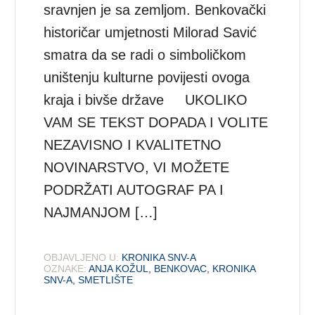
sravnjen je sa zemljom. Benkovački
historičar umjetnosti Milorad Savić
smatra da se radi o simboličkom
uništenju kulturne povijesti ovoga
kraja i bivše države UKOLIKO
VAM SE TEKST DOPADA I VOLITE
NEZAVISNO I KVALITETNO
NOVINARSTVO, VI MOŽETE
PODRŽATI AUTOGRAF PA I
NAJMANJOM […]
OBJAVLJENO U:
KRONIKA SNV-A
OZNAKE:
ANJA KOŽUL
,
BENKOVAC
,
KRONIKA
SNV-A
,
SMETLIŠTE