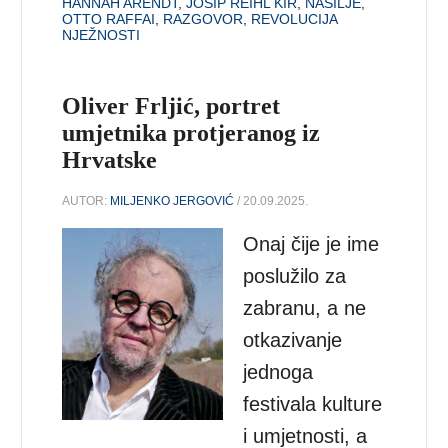
HANNAH ARENDT
,
JOSIP REIHL KIR
,
NASILJE
,
OTTO RAFFAI
,
RAZGOVOR
,
REVOLUCIJA
NJEŽNOSTI
Oliver Frljić, portret
umjetnika protjeranog iz
Hrvatske
AUTOR:
MILJENKO JERGOVIĆ
/ 20.09.2025.
Onaj čije je ime
poslužilo za
zabranu, a ne
otkazivanje
jednoga
festivala kulture
i umjetnosti, a