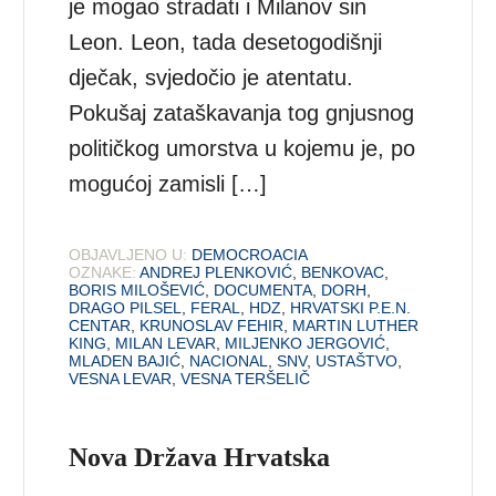
je mogao stradati i Milanov sin
Leon. Leon, tada desetogodišnji
dječak, svjedočio je atentatu.
Pokušaj zataškavanja tog gnjusnog
političkog umorstva u kojemu je, po
mogućoj zamisli […]
OBJAVLJENO U:
DEMOCROACIA
OZNAKE:
ANDREJ PLENKOVIĆ
,
BENKOVAC
,
BORIS MILOŠEVIĆ
,
DOCUMENTA
,
DORH
,
DRAGO PILSEL
,
FERAL
,
HDZ
,
HRVATSKI P.E.N.
CENTAR
,
KRUNOSLAV FEHIR
,
MARTIN LUTHER
KING
,
MILAN LEVAR
,
MILJENKO JERGOVIĆ
,
MLADEN BAJIĆ
,
NACIONAL
,
SNV
,
USTAŠTVO
,
VESNA LEVAR
,
VESNA TERŠELIČ
Nova Država Hrvatska