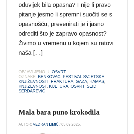
oduvijek bila opasna? I nije li pravo
pitanje jesmo li spremni suočiti se s
opasnošću, prevenirati je i jasno
odrediti što je zapravo opasnost?
Živimo u vremenu u kojem su ratovi
naša […]
OBJAVLJENO U:
OSVRT
OZNAKE:
BENKOVAC
,
FESTIVAL SVJETSKE
KNJIŽEVNOSTI
,
FRAKTURA
,
GAZA
,
HAMAS
,
KNJIŽEVNOST
,
KULTURA
,
OSVRT
,
SEID
SERDAREVIĆ
Mala bara puno krokodila
AUTOR:
VEDRAN LIMIĆ
/ 05.09.2025.