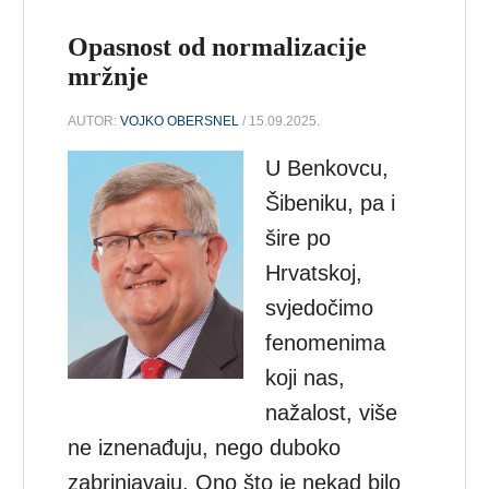
Opasnost od normalizacije
mržnje
AUTOR:
VOJKO OBERSNEL
/ 15.09.2025.
U Benkovcu,
Šibeniku, pa i
šire po
Hrvatskoj,
svjedočimo
fenomenima
koji nas,
nažalost, više
ne iznenađuju, nego duboko
zabrinjavaju. Ono što je nekad bilo