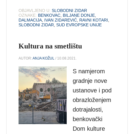
OBJAVLJENO U:
SLOBODNI ZIDAR
OZNAKE:
BENKOVAC
,
BILJANE DONJE
,
DALMACIJA
,
IVAN ZIDAREVIĆ
,
RAVNI KOTARI
,
SLOBODNI ZIDAR
,
SUD EVROPSKE UNIJE
Kultura na smetlištu
AUTOR:
ANJA KOŽUL
/ 10.08.2021.
S namjerom
gradnje nove
ustanove i pod
obrazloženjem
dotrajalosti,
benkovački
Dom kulture