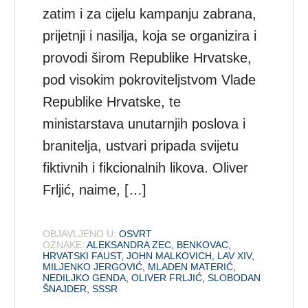
zatim i za cijelu kampanju zabrana,
prijetnji i nasilja, koja se organizira i
provodi širom Republike Hrvatske,
pod visokim pokroviteljstvom Vlade
Republike Hrvatske, te
ministarstava unutarnjih poslova i
branitelja, ustvari pripada svijetu
fiktivnih i fikcionalnih likova. Oliver
Frljić, naime, […]
OBJAVLJENO U:
OSVRT
OZNAKE:
ALEKSANDRA ZEC
,
BENKOVAC
,
HRVATSKI FAUST
,
JOHN MALKOVICH
,
LAV XIV
,
MILJENKO JERGOVIĆ
,
MLADEN MATERIĆ
,
NEDILJKO GENDA
,
OLIVER FRLJIĆ
,
SLOBODAN
ŠNAJDER
,
SSSR