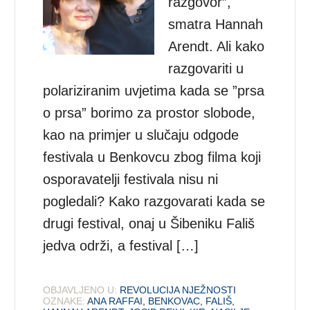
razgovor”,
smatra Hannah
Arendt. Ali kako
razgovariti u
polariziranim uvjetima kada se ”prsa
o prsa” borimo za prostor slobode,
kao na primjer u slučaju odgode
festivala u Benkovcu zbog filma koji
osporavatelji festivala nisu ni
pogledali? Kako razgovarati kada se
drugi festival, onaj u Šibeniku Fališ
jedva održi, a festival […]
OBJAVLJENO U:
REVOLUCIJA NJEŽNOSTI
OZNAKE:
ANA RAFFAI
,
BENKOVAC
,
FALIŠ
,