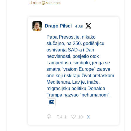
d.pilsel@zamir.net
Drago Pilsel
4 Jul
Papa Prevost je, nikako
slučajno, na 250. godišnjicu
osnivanja SAD-a i Dan
neovisnosti, posjetio otok
Lampedusu, simbolu, jer ga se
smatra "vratom Europe" za sve
one koji riskiraju život prelaskom
Mediterana. Lav je, inače,
migracijsku politiku Donalda
Trumpa nazvao "nehumanom".
1
10
X