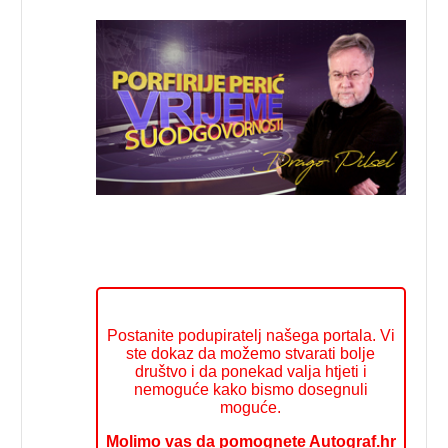
Postanite podupiratelj našega portala. Vi
ste dokaz da možemo stvarati bolje
društvo i da ponekad valja htjeti i
nemoguće kako bismo dosegnuli
moguće.
Molimo vas da pomognete Autograf.hr