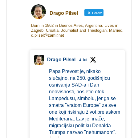
Drago Pilsel
Follow
Born in 1962 in Buenos Aires, Argentina. Lives in
Zagreb, Croatia. Journalist and Theologian. Married.
d.pilsel@zamir.net
Drago Pilsel
4 Jul
Papa Prevost je, nikako
slučajno, na 250. godišnjicu
osnivanja SAD-a i Dan
neovisnosti, posjetio otok
Lampedusu, simbolu, jer ga se
smatra "vratom Europe" za sve
one koji riskiraju život prelaskom
Mediterana. Lav je, inače,
migracijsku politiku Donalda
Trumpa nazvao "nehumanom".