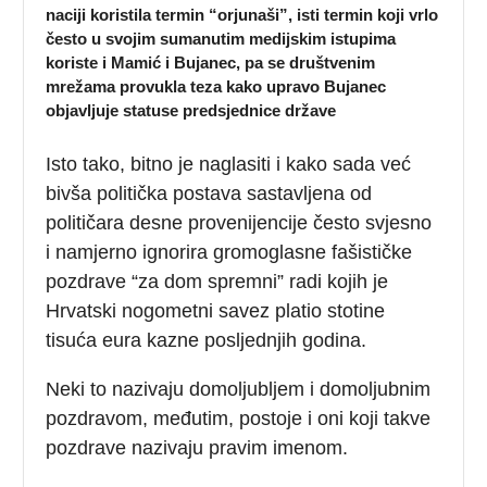
naciji koristila termin “orjunaši”, isti termin koji vrlo
često u svojim sumanutim medijskim istupima
koriste i Mamić i Bujanec, pa se društvenim
mrežama provukla teza kako upravo Bujanec
objavljuje statuse predsjednice države
Isto tako, bitno je naglasiti i kako sada već
bivša politička postava sastavljena od
političara desne provenijencije često svjesno
i namjerno ignorira gromoglasne fašističke
pozdrave “za dom spremni” radi kojih je
Hrvatski nogometni savez platio stotine
tisuća eura kazne posljednjih godina.
Neki to nazivaju domoljubljem i domoljubnim
pozdravom, međutim, postoje i oni koji takve
pozdrave nazivaju pravim imenom.