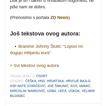
Dok je tih i takvih u hrvatskom nogometu, ne
piše nam se dobro.
(Prenosimo s portala
ZD News
).
Još tekstova ovog autora:
•
Branimir Johnny Štulić: “Lopovi mi
duguju milijardu eura”
> Svi tekstovi ovog autora
OBJAVLJENO U:
OSVRT
OZNAKE:
ČEŠKA
,
HNS
,
HRVATSKA
,
HRVOJE BAJLO
,
HSP ANTE STARČEVIĆ
,
JOE ŠIMUNIĆ
,
KOS
,
MAMIĆ
,
MIROSLAV MARKOVIĆ
,
UDBA
,
UEFA
,
USKOK
,
VELIMIR
BUJANEC