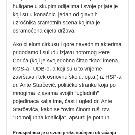
huligane u skupim odijelima i svoje prijatelje
koji su u konačnici jedan od glavnih
uzročnika sramotnih scena kojima je
osramoćena cijela država.
Ako cijelom cirkusu i gore navednim akterima
pridodamo i suludu izjavu notornog Pere
Ćorića (koji je svojedobno čitao “kao” imena
KOS-a i UDB-e, a koji su u to vrijeme
završavali tek osnovnu školu, op.a.) iz HSP-a
dr. Ante Starčević, političke stranke koja po
mnogima izjavama svojih “uglednih”
pojedinaca kalja ime, čast i ugled dr. Ante
Starčevića, kako se “ovim činom ruši tzv.
“Domoljubna koalicija”, apsurd je potpun.
Predsjednica je u svom preksinoćnjem obraćanju