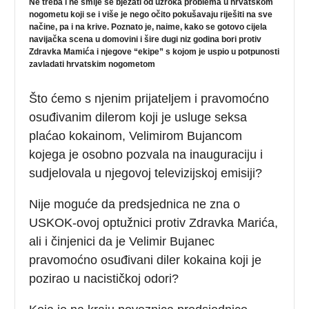
Ne treba i ne smije se bježati od uzroka problema u hrvatskom
nogometu koji se i više je nego očito pokušavaju riješiti na sve
načine, pa i na krive. Poznato je, naime, kako se gotovo cijela
navijačka scena u domovini i šire dugi niz godina bori protiv
Zdravka Mamića i njegove “ekipe” s kojom je uspio u potpunosti
zavladati hrvatskim nogometom
Što ćemo s njenim prijateljem i pravomoćno
osuđivanim dilerom koji je usluge seksa
plaćao kokainom, Velimirom Bujancom
kojega je osobno pozvala na inauguraciju i
sudjelovala u njegovoj televizijskoj emisiji?
Nije moguće da predsjednica ne zna o
USKOK-ovoj optužnici protiv Zdravka Marića,
ali i činjenici da je Velimir Bujanec
pravomoćno osuđivani diler kokaina koji je
pozirao u nacističkoj odori?