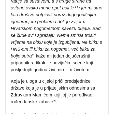
ratuje sa sustavom, a s druge strane da
ostane ovako mene opet boli k**** jer mi smo
kao društvo potpisali poraz dugogodišnjim
ignoriranjem problema dok je zvijer u
Hrvatskom nogometnom savezu bujala. Sad
se čude svi i zgražaju. Nema smisla trošiti
vrijeme na bitku koja je izgubljena. Ne bitku s
HNS-om ili bitku za nogomet, već bitku za
bolje sutra”
, kaže mi jedan dojučerašnji
pripadnik radikalnije navijačke scene koji
posljednjih godina živi mirnijim životom.
Koja je uloga u cijeloj priči predsjednice
države koja je u prijateljskim odnosima sa
Zdravkom Mamićem koji joj je priređivao
rođendanske zabave?