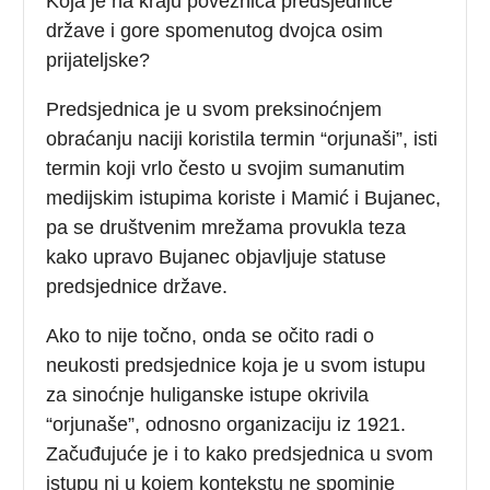
Koja je na kraju poveznica predsjednice
države i gore spomenutog dvojca osim
prijateljske?
Predsjednica je u svom preksinoćnjem
obraćanju naciji koristila termin “orjunaši”, isti
termin koji vrlo često u svojim sumanutim
medijskim istupima koriste i Mamić i Bujanec,
pa se društvenim mrežama provukla teza
kako upravo Bujanec objavljuje statuse
predsjednice države.
Ako to nije točno, onda se očito radi o
neukosti predsjednice koja je u svom istupu
za sinoćnje huliganske istupe okrivila
“orjunaše”, odnosno organizaciju iz 1921.
Začuđujuće je i to kako predsjednica u svom
istupu ni u kojem kontekstu ne spominje