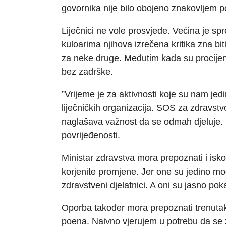
govornika nije bilo obojeno znakovljem po
Liječnici ne vole prosvjede. Većina je sp
kuloarima njihova izrečena kritika zna biti 
za neke druge. Međutim kada su procijenil
bez zadrške.
”Vrijeme je za aktivnosti koje su nam jed
liječničkih organizacija. SOS za zdravst
naglašava važnost da se odmah djeluje. U 
povrijeđenosti.
Ministar zdravstva mora prepoznati i iskor
korjenite promjene. Jer one su jedino mog
zdravstveni djelatnici. A oni su jasno poka
Oporba također mora prepoznati trenutak. 
poena. Naivno vjerujem u potrebu da se z