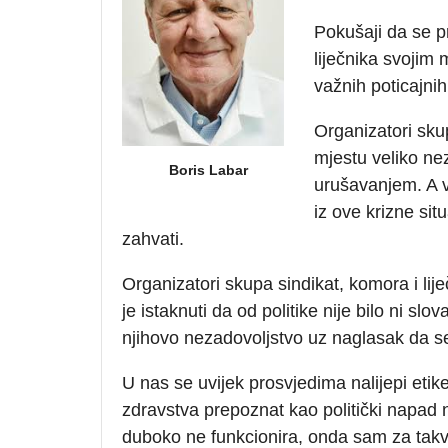
Pokušaji da se p
liječnika svojim 
važnih poticajnih
Organizatori skup
mjestu veliko ne
Boris Labar
urušavanjem. A vl
iz ove krizne sit
zahvati.
Organizatori skupa sindikat, komora i lij
je istaknuti da od politike nije bilo ni slov
njihovo nezadovoljstvo uz naglasak da 
U nas se uvijek prosvjedima nalijepi etik
zdravstva prepoznat kao politički napad n
duboko ne funkcionira, onda sam za takvu