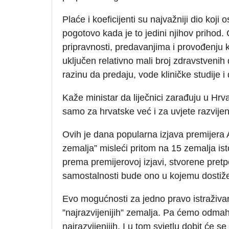
Plaće i koeficijenti su najvažniji dio koji 
pogotovo kada je to jedini njihov prihod
pripravnosti, predavanjima i provođenju k
uključen relativno mali broj zdravstvenih
razinu da predaju, vode kliničke studije i
Kaže ministar da liječnici zarađuju u Hrv
samo za hrvatske već i za uvjete razvijen
Ovih je dana popularna izjava premijera 
zemalja” misleći pritom na 15 zemalja 
prema premijerovoj izjavi, stvorene pret
samostalnosti bude ono u kojemu dostiže
Evo mogućnosti za jedno pravo istraživan
”najrazvijenijih” zemalja. Pa ćemo odmah
najrazvijenijih. I u tom svjetlu dobit će se 