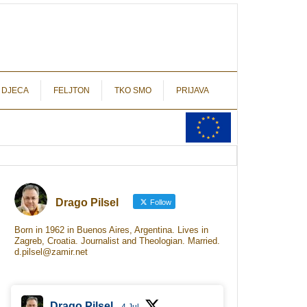
autograf.hr
novinarstvo s potpisom
 DJECA
FELJTON
TKO SMO
PRIJAVA
Drago Pilsel
Follow
Born in 1962 in Buenos Aires, Argentina. Lives in
Zagreb, Croatia. Journalist and Theologian. Married.
d.pilsel@zamir.net
Drago Pilsel