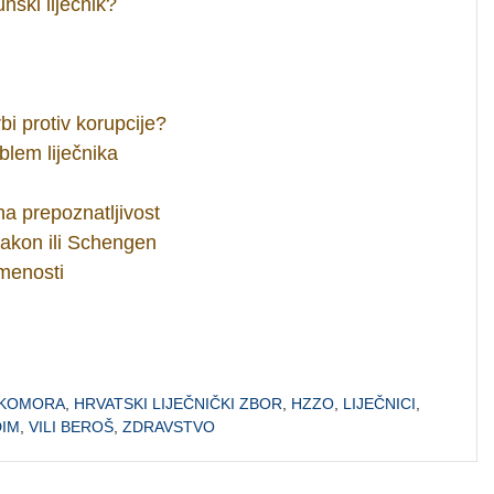
nski liječnik?
i protiv korupcije?
blem liječnika
a prepoznatljivost
zakon ili Schengen
smenosti
 KOMORA
,
HRVATSKI LIJEČNIČKI ZBOR
,
HZZO
,
LIJEČNICI
,
DIM
,
VILI BEROŠ
,
ZDRAVSTVO