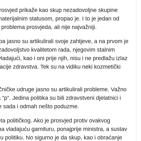
rosvjed prikaže kao skup nezadovoljne skupine
materijalnim statusom, propao je. I to je jedan od
 problema prosvjeda, ali nije najvažniji.
a jasno su artikulirali svoje zahtjeve, a na prvom je
zadovoljstvo kvalitetom rada, njegovim stalnim
adajući, kao i oni prije njih, nisu i ne predlažu izlaz
uacije zdravstva. Tek su na vidiku neki kozmetički
ečničke udruge jasno su artikulirali probleme. Važno
a ”p”. Jedina politika su bili zdravstveni djelatnici i
se sada i odmah nešto poduzme.
eta političkog. Ako je prosvjed protiv ovakvog
a vladajuću garnituru, ponajprije ministra, a sustav
 politiku. No sigurno je da skup, kao i obraćanje