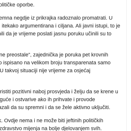
litičke oporbe.
remna negdje iz prikrajka radoznalo promatrati. U
itekako argumentirana i ciljana. Ali javni istupi, to je
i da je vrijeme poslati jasnu poruku učinili su to
ine preostale”, zajednička je poruka pet krovnih
vo ispisano na velikom broju transparenata samo
takvoj situaciji nije vrijeme za osjećaj
istiti pozitivni naboj prosvjeda i želju da se krene u
uće i ostvarive ako ih prihvate i provode
zali da su spremni i da se žele aktivno uključiti.
Ovdje nema i ne može biti jeftinih političkih
dravstvo mijenja na bolje djelovanjem svih.