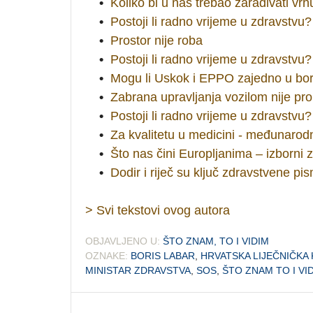
•
Koliko bi u nas trebao zarađivati vrhu
•
Postoji li radno vrijeme u zdravstvu?
•
Prostor nije roba
•
Postoji li radno vrijeme u zdravstvu?
•
Mogu li Uskok i EPPO zajedno u borb
•
Zabrana upravljanja vozilom nije pro
•
Postoji li radno vrijeme u zdravstvu?
•
Za kvalitetu u medicini - međunarodn
•
Što nas čini Europljanima – izborni 
•
Dodir i riječ su ključ zdravstvene pi
> Svi tekstovi ovog autora
OBJAVLJENO U:
ŠTO ZNAM, TO I VIDIM
OZNAKE:
BORIS LABAR
,
HRVATSKA LIJEČNIČKA
MINISTAR ZDRAVSTVA
,
SOS
,
ŠTO ZNAM TO I VI