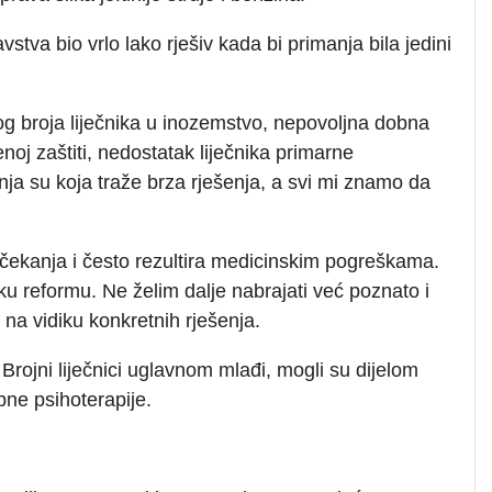
tva bio vrlo lako rješiv kada bi primanja bila jedini
og broja liječnika u inozemstvo, nepovoljna dobna
noj zaštiti, nedostatak liječnika primarne
anja su koja traže brza rješenja, a svi mi znamo da
e čekanja i često rezultira medicinskim pogreškama.
ku reformu. Ne želim dalje nabrajati već poznato i
na vidiku konkretnih rješenja.
rojni liječnici uglavnom mlađi, mogli su dijelom
pne psihoterapije.