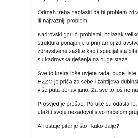
Odmah treba naglasiti da bi problem zdravs
ili najvažniji problem.
Kadrovski gorući problemi, odlazak velik
struktura ponajprije u primarnoj zdravstve
zdravstvene zaštite kao i specijalista pit
su kadrovska rješenja na duge staze.
Sve to kreira loše uvjete rada, duge list
HZZO je priča za sebe i zahtijeva dubins
više puta ponavljano. Za sve to još nema 
Prosvjed je prošao. Poruke su odaslane. B
utažiti svoje nezadovoljstvo načelom gru
Ali ostaje pitanje što i kako dalje?