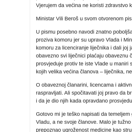
Vjerujem da većina ne koristi zdravstvo k
Ministar Vili Beroš u svom otvorenom pi
U pismu posebno navodi znatno poboljšan 
proziva komoru jer su upravo Vlada i Mini
komoru za licenciranje liječnika i dali joj
obavezno svi liječnici plaćaju obaveznu 
prosvjeduje protiv te iste Vlade u maniri 
kojih velika većina članova – liječnika, ne
O obaveznoj članarini, licencama i aktiv
raspravljati. Ali spočitavati joj pravo da 
i da je dio njih kada opravdano prosvjed
Gotovo mi je teško napisati da temeljem g
Vladu, a ne svoje članove. Malo je tužno d
prepoznao ugroženost medicine kao struk