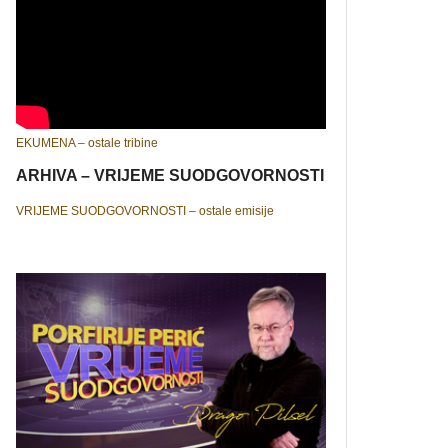
EKUMENA – ostale tribine
ARHIVA – VRIJEME SUODGOVORNOSTI
VRIJEME SUODGOVORNOSTI – ostale emisije