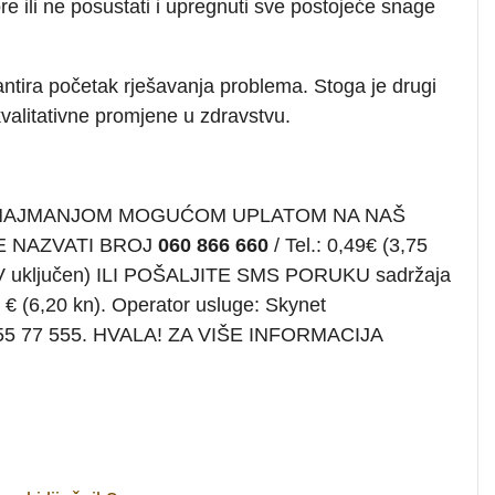
ore ili ne posustati i upregnuti sve postojeće snage
rantira početak rješavanja problema. Stoga je drugi
 kvalitativne promjene u zdravstvu.
 NAJMANJOM MOGUĆOM UPLATOM NA NAŠ
E NAZVATI BROJ
060 866 660
/ Tel.: 0,49€ (3,75
PDV uključen) ILI POŠALJITE SMS PORUKU sadržaja
 € (6,20 kn). Operator usluge: Skynet
 01 55 77 555. HVALA! ZA VIŠE INFORMACIJA