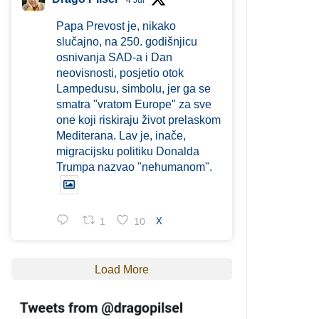
4 Jul
Papa Prevost je, nikako
slučajno, na 250. godišnjicu
osnivanja SAD-a i Dan
neovisnosti, posjetio otok
Lampedusu, simbolu, jer ga se
smatra "vratom Europe" za sve
one koji riskiraju život prelaskom
Mediterana. Lav je, inače,
migracijsku politiku Donalda
Trumpa nazvao "nehumanom".
1
10
X
Load More