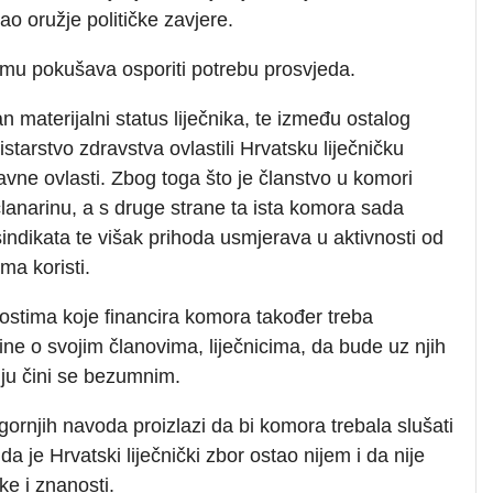
ao oružje političke zavjere.
smu pokušava osporiti potrebu prosvjeda.
materijalni status liječnika, te između ostalog
starstvo zdravstva ovlastili Hrvatsku liječničku
 javne ovlasti. Zbog toga što je članstvo u komori
članarinu, a s druge strane ta ista komora sada
sindikata te višak prihoda usmjerava u aktivnosti od
ma koristi.
nostima koje financira komora također treba
brine o svojim članovima, liječnicima, da bude uz njih
uju čini se bezumnim.
ornjih navoda proizlazi da bi komora trebala slušati
a je Hrvatski liječnički zbor ostao nijem i da nije
e i znanosti.