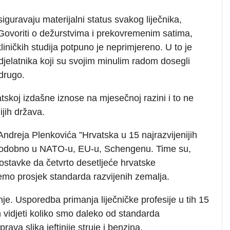
osiguravaju materijalni status svakog liječnika,
. Govoriti o dežurstvima i prekovremenim satima,
liničkih studija potpuno je neprimjereno. U to je
 djelatnika koji su svojim minulim radom dosegli
 drugo.
atskoj izdašne iznose na mjesečnoj razini i to ne
ijih država.
Andreja Plenkovića ”Hrvatska u 15 najrazvijenijih
istodobno u NATO-u, EU-u, Schengenu. Time su,
postavke da četvrto desetljeće hrvatske
mo prosjek standarda razvijenih zemalja.
je. Usporedba primanja liječničke profesije u tih 15
 vidjeti koliko smo daleko od standarda
prava slika jeftinije struje i benzina.