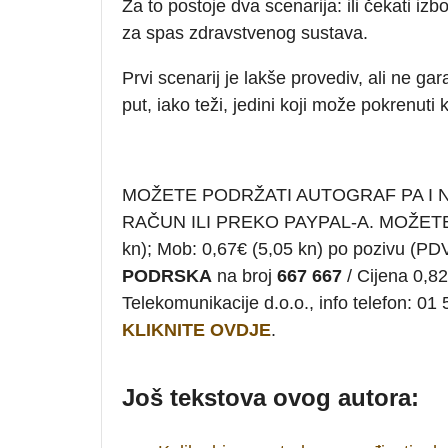
Za to postoje dva scenarija: ili čekati izb
za spas zdravstvenog sustava.
Prvi scenarij je lakše provediv, ali ne ga
put, iako teži, jedini koji može pokrenuti
MOŽETE PODRŽATI AUTOGRAF PA I
RAČUN ILI PREKO PAYPAL-A. MOŽET
kn); Mob: 0,67€ (5,05 kn) po pozivu (
PODRSKA
na broj
667 667
/ Cijena 0,82
Telekomunikacije d.o.o., info telefon:
KLIKNITE OVDJE
.
Još tekstova ovog autora: