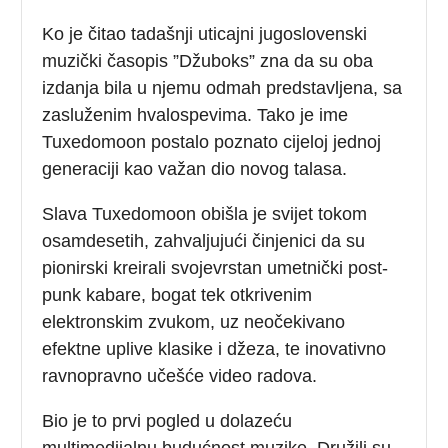
Ko je čitao tadašnji uticajni jugoslovenski
muzički časopis ”Džuboks” zna da su oba
izdanja bila u njemu odmah predstavljena, sa
zasluženim hvalospevima. Tako je ime
Tuxedomoon postalo poznato cijeloj jednoj
generaciji kao važan dio novog talasa.
Slava Tuxedomoon obišla je svijet tokom
osamdesetih, zahvaljujući činjenici da su
pionirski kreirali svojevrstan umetnički post-
punk kabare, bogat tek otkrivenim
elektronskim zvukom, uz neočekivano
efektne uplive klasike i džeza, te inovativno
ravnopravno učešće video radova.
Bio je to prvi pogled u dolazeću
multimedijalnu budućnost muzike. Družili su