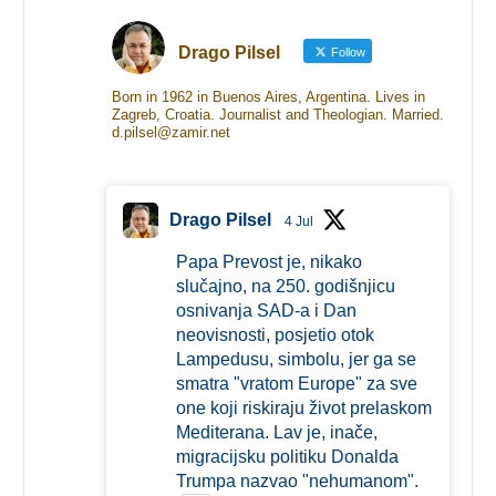
Drago Pilsel
Follow
Born in 1962 in Buenos Aires, Argentina. Lives in
Zagreb, Croatia. Journalist and Theologian. Married.
d.pilsel@zamir.net
Drago Pilsel
4 Jul
Papa Prevost je, nikako
slučajno, na 250. godišnjicu
osnivanja SAD-a i Dan
neovisnosti, posjetio otok
Lampedusu, simbolu, jer ga se
smatra "vratom Europe" za sve
one koji riskiraju život prelaskom
Mediterana. Lav je, inače,
migracijsku politiku Donalda
Trumpa nazvao "nehumanom".