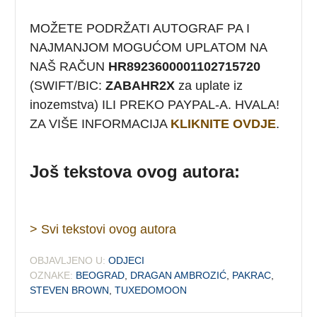
MOŽETE PODRŽATI AUTOGRAF PA I
NAJMANJOM MOGUĆOM UPLATOM NA
NAŠ RAČUN
HR8923600001102715720
(SWIFT/BIC:
ZABAHR2X
za uplate iz
inozemstva) ILI PREKO PAYPAL-A. HVALA!
ZA VIŠE INFORMACIJA
KLIKNITE OVDJE
.
Još tekstova ovog autora:
> Svi tekstovi ovog autora
OBJAVLJENO U:
ODJECI
OZNAKE:
BEOGRAD
,
DRAGAN AMBROZIĆ
,
PAKRAC
,
STEVEN BROWN
,
TUXEDOMOON