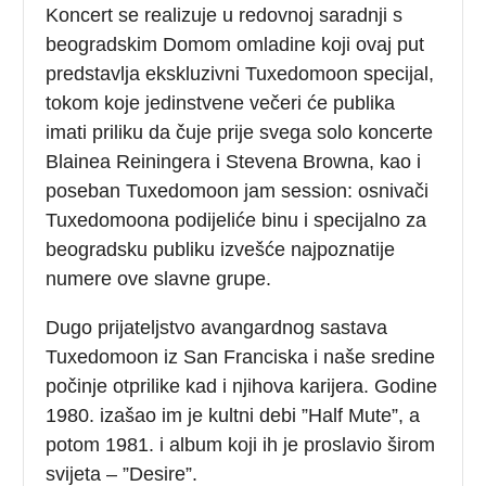
Koncert se realizuje u redovnoj saradnji s
beogradskim Domom omladine koji ovaj put
predstavlja ekskluzivni Tuxedomoon specijal,
tokom koje jedinstvene večeri će publika
imati priliku da čuje prije svega solo koncerte
Blainea Reiningera i Stevena Browna, kao i
poseban Tuxedomoon jam session: osnivači
Tuxedomoona podijeliće binu i specijalno za
beogradsku publiku izvešće najpoznatije
numere ove slavne grupe.
Dugo prijateljstvo avangardnog sastava
Tuxedomoon iz San Franciska i naše sredine
počinje otprilike kad i njihova karijera. Godine
1980. izašao im je kultni debi ”Half Mute”, a
potom 1981. i album koji ih je proslavio širom
svijeta – ”Desire”.