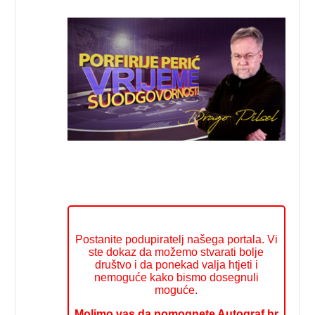
Postanite podupiratelj našega portala. Vi
ste dokaz da možemo stvarati bolje
društvo i da ponekad valja htjeti i
nemoguće kako bismo dosegnuli
moguće.
Molimo vas da pomognete Autograf.hr