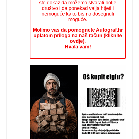
ste dokaz da možemo stvarati bolje
društvo i da ponekad valja htjeti i
nemoguće kako bismo dosegnuli
moguće.
Molimo vas da pomognete Autograf.hr
uplatom priloga na naš račun (kliknite
ovdje).
Hvala vam!