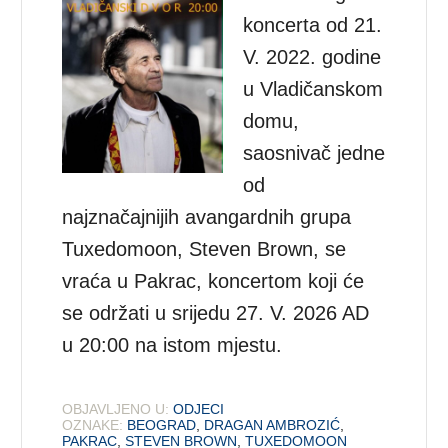
koncerta od 21.
V. 2022. godine
u Vladičanskom
domu,
saosnivač jedne
od
najznačajnijih avangardnih grupa
Tuxedomoon, Steven Brown, se
vraća u Pakrac, koncertom koji će
se održati u srijedu 27. V. 2026 AD
u 20:00 na istom mjestu.
OBJAVLJENO U:
ODJECI
OZNAKE:
BEOGRAD
,
DRAGAN AMBROZIĆ
,
PAKRAC
,
STEVEN BROWN
,
TUXEDOMOON