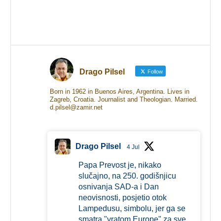
Drago Pilsel
Follow
Born in 1962 in Buenos Aires, Argentina. Lives in
Zagreb, Croatia. Journalist and Theologian. Married.
d.pilsel@zamir.net
Drago Pilsel
4 Jul
Papa Prevost je, nikako
slučajno, na 250. godišnjicu
osnivanja SAD-a i Dan
neovisnosti, posjetio otok
Lampedusu, simbolu, jer ga se
smatra "vratom Europe" za sve