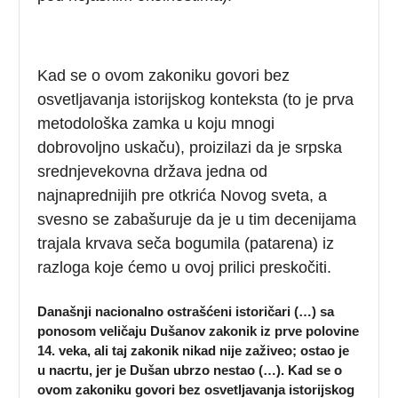
Kad se o ovom zakoniku govori bez
osvetljavanja istorijskog konteksta (to je prva
metodološka zamka u koju mnogi
dobrovoljno uskaču), proizilazi da je srpska
srednjevekovna država jedna od
najnaprednijih pre otkrića Novog sveta, a
svesno se zabašuruje da je u tim decenijama
trajala krvava seča bogumila (patarena) iz
razloga koje ćemo u ovoj prilici preskočiti.
Današnji nacionalno ostrašćeni istoričari (…) sa
ponosom veličaju Dušanov zakonik iz prve polovine
14. veka, ali taj zakonik nikad nije zaživeo; ostao je
u nacrtu, jer je Dušan ubrzo nestao (…). Kad se o
ovom zakoniku govori bez osvetljavanja istorijskog