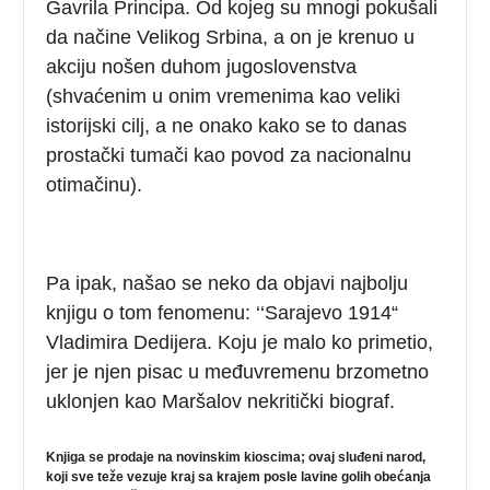
Gavrila Principa. Od kojeg su mnogi pokušali
da načine Velikog Srbina, a on je krenuo u
akciju nošen duhom jugoslovenstva
(shvaćenim u onim vremenima kao veliki
istorijski cilj, a ne onako kako se to danas
prostački tumači kao povod za nacionalnu
otimačinu).
Pa ipak, našao se neko da objavi najbolju
knjigu o tom fenomenu: ‘‘Sarajevo 1914“
Vladimira Dedijera. Koju je malo ko primetio,
jer je njen pisac u međuvremenu brzometno
uklonjen kao Maršalov nekritički biograf.
Knjiga se prodaje na novinskim kioscima; ovaj sluđeni narod,
koji sve teže vezuje kraj sa krajem posle lavine golih obećanja