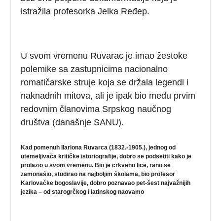
istražila profesorka Jelka Ređep.
U svom vremenu Ruvarac je imao žestoke
polemike sa zastupnicima nacionalno
romatičarske struje koja se držala legendi i
naknadnih mitova, ali je ipak bio među prvim
redovnim članovima Srpskog naučnog
društva (današnje SANU).
Kad pomenuh Ilariona Ruvarca (1832.-1905.), jednog od
utemeljivača kritičke istoriografije, dobro se podsetiti kako je
prolazio u svom vremenu. Bio je crkveno lice, rano se
zamonašio, studirao na najboljim školama, bio profesor
Karlovačke bogoslavije, dobro poznavao pet-šest najvažnijih
jezika – od starogrčkog i latinskog naovamo