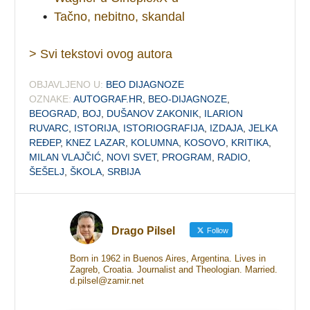
•
Tačno, nebitno, skandal
> Svi tekstovi ovog autora
OBJAVLJENO U:
BEO DIJAGNOZE
OZNAKE:
AUTOGRAF.HR
,
BEO-DIJAGNOZE
,
BEOGRAD
,
BOJ
,
DUŠANOV ZAKONIK
,
ILARION
RUVARC
,
ISTORIJA
,
ISTORIOGRAFIJA
,
IZDAJA
,
JELKA
REĐEP
,
KNEZ LAZAR
,
KOLUMNA
,
KOSOVO
,
KRITIKA
,
MILAN VLAJČIĆ
,
NOVI SVET
,
PROGRAM
,
RADIO
,
ŠEŠELJ
,
ŠKOLA
,
SRBIJA
Drago Pilsel
Follow
Born in 1962 in Buenos Aires, Argentina. Lives in
Zagreb, Croatia. Journalist and Theologian. Married.
d.pilsel@zamir.net