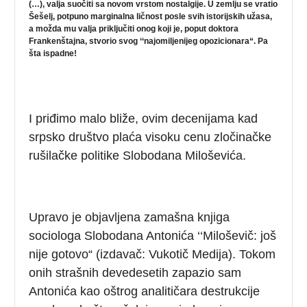
(…), valja suočiti sa novom vrstom nostalgije. U zemlju se vratio
Šešelj, potpuno marginalna ličnost posle svih istorijskih užasa,
a možda mu valja priključiti onog koji je, poput doktora
Frankenštajna, stvorio svog ‘‘najomiljenijeg opozicionara“. Pa
šta ispadne!
I priđimo malo bliže, ovim decenijama kad
srpsko društvo plaća visoku cenu zločinačke
rušilačke politike Slobodana Miloševića.
Upravo je objavljena zamašna knjiga
sociologa Slobodana Antonića ‘‘Miloševič: još
nije gotovo“ (izdavač: Vukotič Medija). Tokom
onih strašnih devedesetih zapazio sam
Antonića kao oštrog analitičara destrukcije