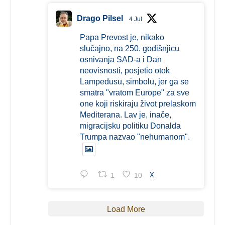
Drago Pilsel
4 Jul
Papa Prevost je, nikako
slučajno, na 250. godišnjicu
osnivanja SAD-a i Dan
neovisnosti, posjetio otok
Lampedusu, simbolu, jer ga se
smatra "vratom Europe" za sve
one koji riskiraju život prelaskom
Mediterana. Lav je, inače,
migracijsku politiku Donalda
Trumpa nazvao "nehumanom".
1
10
X
Load More