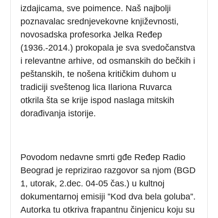
izdajicama, sve poimence. Naš najbolji
poznavalac srednjevekovne književnosti,
novosadska profesorka Jelka Ređep
(1936.-2014.) prokopala je sva svedočanstva
i relevantne arhive, od osmanskih do bečkih i
peštanskih, te nošena kritičkim duhom u
tradiciji sveštenog lica Ilariona Ruvarca
otkrila šta se krije ispod naslaga mitskih
dorađivanja istorije.
Povodom nedavne smrti gđe Ređep Radio
Beograd je reprizirao razgovor sa njom (BGD
1, utorak, 2.dec. 04-05 čas.) u kultnoj
dokumentarnoj emisiji ”Kod dva bela goluba”.
Autorka tu otkriva frapantnu činjenicu koju su