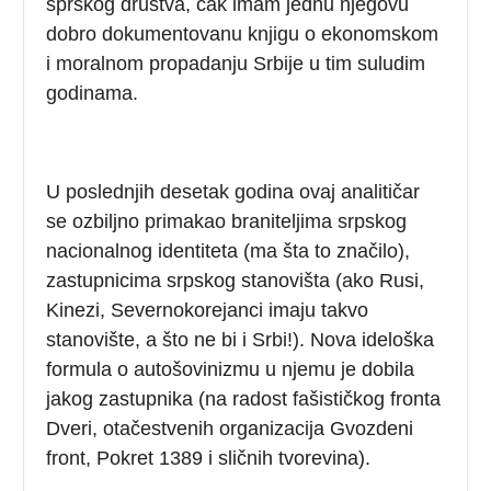
sprskog društva, čak imam jednu njegovu
dobro dokumentovanu knjigu o ekonomskom
i moralnom propadanju Srbije u tim suludim
godinama.
U poslednjih desetak godina ovaj analitičar
se ozbiljno primakao braniteljima srpskog
nacionalnog identiteta (ma šta to značilo),
zastupnicima srpskog stanovišta (ako Rusi,
Kinezi, Severnokorejanci imaju takvo
stanovište, a što ne bi i Srbi!). Nova ideloška
formula o autošovinizmu u njemu je dobila
jakog zastupnika (na radost fašističkog fronta
Dveri, otačestvenih organizacija Gvozdeni
front, Pokret 1389 i sličnih tvorevina).