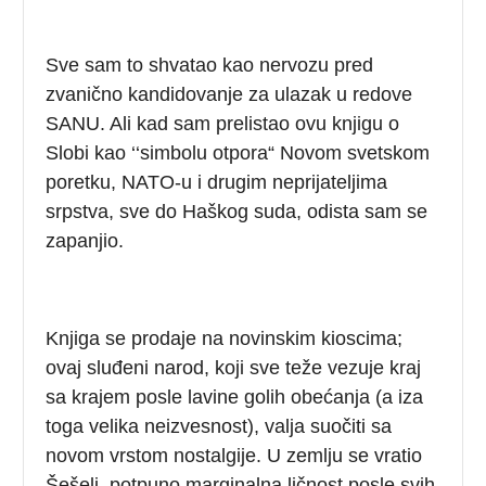
Sve sam to shvatao kao nervozu pred
zvanično kandidovanje za ulazak u redove
SANU. Ali kad sam prelistao ovu knjigu o
Slobi kao ‘‘simbolu otpora“ Novom svetskom
poretku, NATO-u i drugim neprijateljima
srpstva, sve do Haškog suda, odista sam se
zapanjio.
Knjiga se prodaje na novinskim kioscima;
ovaj sluđeni narod, koji sve teže vezuje kraj
sa krajem posle lavine golih obećanja (a iza
toga velika neizvesnost), valja suočiti sa
novom vrstom nostalgije. U zemlju se vratio
Šešelj, potpuno marginalna ličnost posle svih