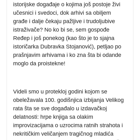
istorijske događaje o kojima još postoje živi
učesnici i svedoci, dok arhivi sa obiljem
građe i dalje čekaju pažljive i trudoljubive
istraživače? No ko bi se, sem gospođe
Ređep i još ponekog (kao što je to sjajna
istoričarka Dubravka Stojanović), petljao po
prašnjavim arhivama i ko zna šta bi odande
moglo da proistekne!
Videli smo u protekloj godini kojom se
obeležavala 100. godišnjica izbijanja Velikog
rata šta se sve događalo u izdavačkoj
delatnosti: hrpe knjiga sa olakim
improvizacijama o uzrocima ratnih strahota i
nekritičkim veličanjem tragičnog mladića