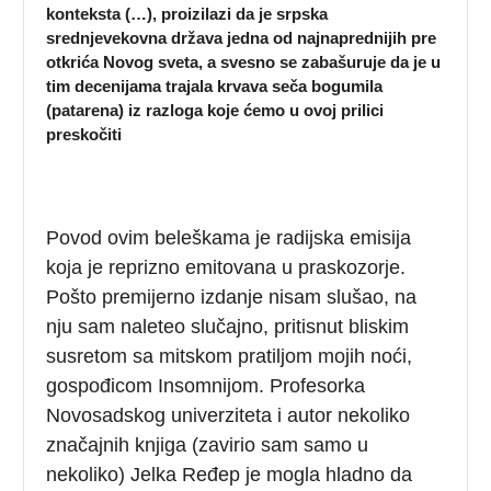
konteksta (…), proizilazi da je srpska
srednjevekovna država jedna od najnaprednijih pre
otkrića Novog sveta, a svesno se zabašuruje da je u
tim decenijama trajala krvava seča bogumila
(patarena) iz razloga koje ćemo u ovoj prilici
preskočiti
Povod ovim beleškama je radijska emisija
koja je reprizno emitovana u praskozorje.
Pošto premijerno izdanje nisam slušao, na
nju sam naleteo slučajno, pritisnut bliskim
susretom sa mitskom pratiljom mojih noći,
gospođicom Insomnijom. Profesorka
Novosadskog univerziteta i autor nekoliko
značajnih knjiga (zavirio sam samo u
nekoliko) Jelka Ređep je mogla hladno da