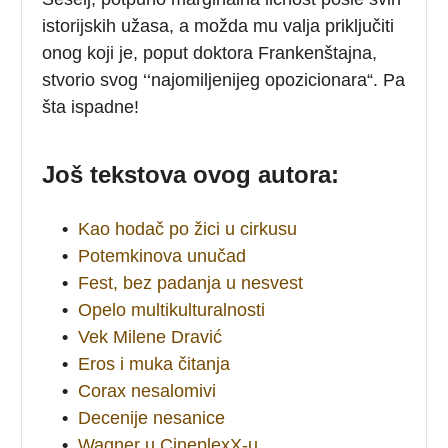
istorijskih užasa, a možda mu valja priključiti
onog koji je, poput doktora Frankenštajna,
stvorio svog ‘‘najomiljenijeg opozicionara“. Pa
šta ispadne!
Još tekstova ovog autora:
•
Kao hodač po žici u cirkusu
•
Potemkinova unučad
•
Fest, bez padanja u nesvest
•
Opelo multikulturalnosti
•
Vek Milene Dravić
•
Eros i muka čitanja
•
Corax nesalomivi
•
Decenije nesanice
•
Wagner u CineplexX-u