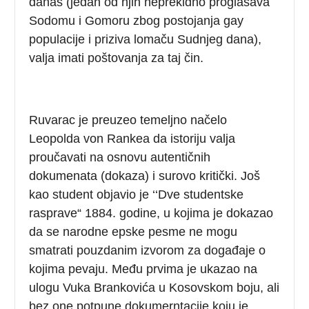
danas (jedan od njih neprekidno proglašava
Sodomu i Gomoru zbog postojanja gay
populacije i priziva lomaču Sudnjeg dana),
valja imati poštovanja za taj čin.
Ruvarac je preuzeo temeljno načelo
Leopolda von Rankea da istoriju valja
proučavati na osnovu autentičnih
dokumenata (dokaza) i surovo kritički. Još
kao student objavio je ‘‘Dve studentske
rasprave“ 1884. godine, u kojima je dokazao
da se narodne epske pesme ne mogu
smatrati pouzdanim izvorom za događaje o
kojima pevaju. Među prvima je ukazao na
ulogu Vuka Brankovića u Kosovskom boju, ali
bez one potpune dokumerntacije koju je