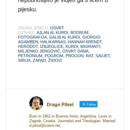
pijesku.
OBJAVLJENO U:
OSVRT
OZNAKE:
AJLAN AL KURDI
,
BODRUM
,
FOTOGRAFIJA
,
GALIB AL KURDI
,
GIORGIO
AGAMBEN
,
HALIKARNAS
,
HANNAH ARENDT
,
HERODOT
,
IZBJEGLICE
,
KURDI
,
MIGRANTI
,
MILJENKO JERGOVIĆ
,
OSVRT DANA
,
PETRONIUM
,
POGROM
,
PROGON
,
RAT
,
SAVJET
,
SIRIJA
,
ZAPAD
,
ŽIDOVI
Drago Pilsel
Follow
Born in 1962 in Buenos Aires, Argentina. Lives in
Zagreb, Croatia. Journalist and Theologian. Married.
d.pilsel@zamir.net