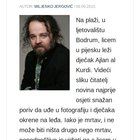
AUTOR:
MILJENKO JERGOVIĆ
/ 06.09.2015.
Na plaži, u
ljetovalištu
Bodrum, licem
u pijesku leži
dječak Ajlan al
Kurdi. Videći
sliku čitatelj
novina najprije
osjeti snažan
poriv da uđe u fotografiju i dječaka
okrene na leđa. Iako je mrtav, i ne
može biti ništa drugo nego mrtav,
nepodnošljivo je vidjeti ga s licem u