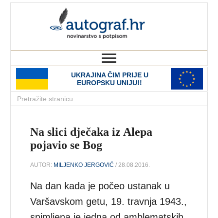
autograf.hr
novinarstvo s potpisom
UKRAJINA ČIM PRIJE U
EUROPSKU UNIJU!!
Na slici dječaka iz Alepa
pojavio se Bog
AUTOR:
MILJENKO JERGOVIĆ
/ 28.08.2016.
Na dan kada je počeo ustanak u
Varšavskom getu, 19. travnja 1943.,
snimljena je jedna od amblematskih