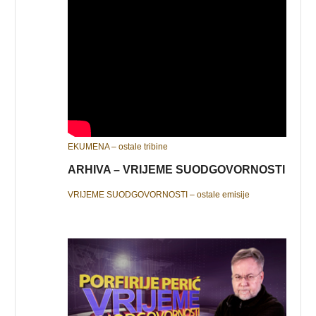
EKUMENA – ostale tribine
ARHIVA – VRIJEME SUODGOVORNOSTI
VRIJEME SUODGOVORNOSTI – ostale emisije