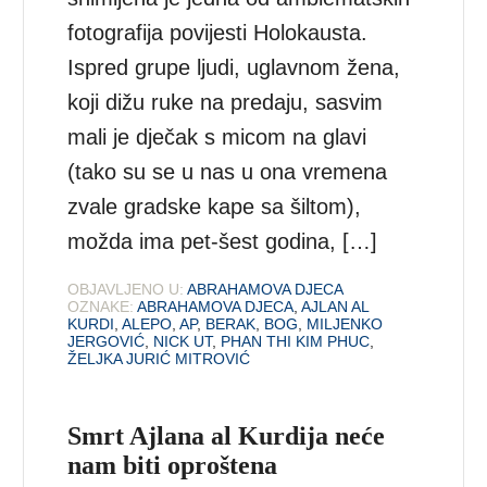
fotografija povijesti Holokausta.
Ispred grupe ljudi, uglavnom žena,
koji dižu ruke na predaju, sasvim
mali je dječak s micom na glavi
(tako su se u nas u ona vremena
zvale gradske kape sa šiltom),
možda ima pet-šest godina, […]
OBJAVLJENO U:
ABRAHAMOVA DJECA
OZNAKE:
ABRAHAMOVA DJECA
,
AJLAN AL
KURDI
,
ALEPO
,
AP
,
BERAK
,
BOG
,
MILJENKO
JERGOVIĆ
,
NICK UT
,
PHAN THI KIM PHUC
,
ŽELJKA JURIĆ MITROVIĆ
Smrt Ajlana al Kurdija neće
nam biti oproštena