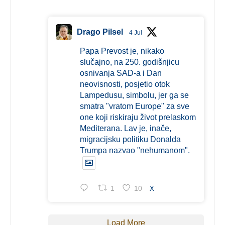
Drago Pilsel
4 Jul
Papa Prevost je, nikako
slučajno, na 250. godišnjicu
osnivanja SAD-a i Dan
neovisnosti, posjetio otok
Lampedusu, simbolu, jer ga se
smatra "vratom Europe" za sve
one koji riskiraju život prelaskom
Mediterana. Lav je, inače,
migracijsku politiku Donalda
Trumpa nazvao "nehumanom".
1
10
X
Load More