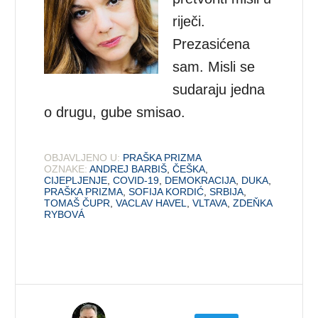
riječi.
Prezasićena
sam. Misli se
sudaraju jedna
o drugu, gube smisao.
OBJAVLJENO U:
PRAŠKA PRIZMA
OZNAKE:
ANDREJ BARBIŠ
,
ČEŠKA
,
CIJEPLJENJE
,
COVID-19
,
DEMOKRACIJA
,
DUKA
,
PRAŠKA PRIZMA
,
SOFIJA KORDIĆ
,
SRBIJA
,
TOMAŠ ČUPR
,
VACLAV HAVEL
,
VLTAVA
,
ZDEŇKA
RYBOVÁ