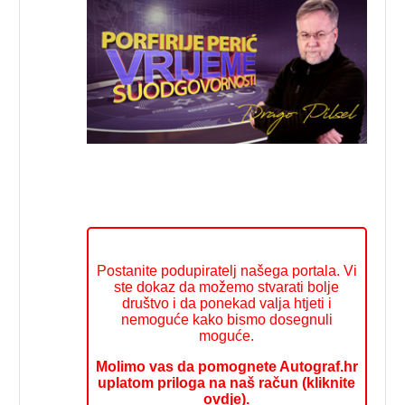
Postanite podupiratelj našega portala. Vi
ste dokaz da možemo stvarati bolje
društvo i da ponekad valja htjeti i
nemoguće kako bismo dosegnuli
moguće.
Molimo vas da pomognete Autograf.hr
uplatom priloga na naš račun (kliknite
ovdje).