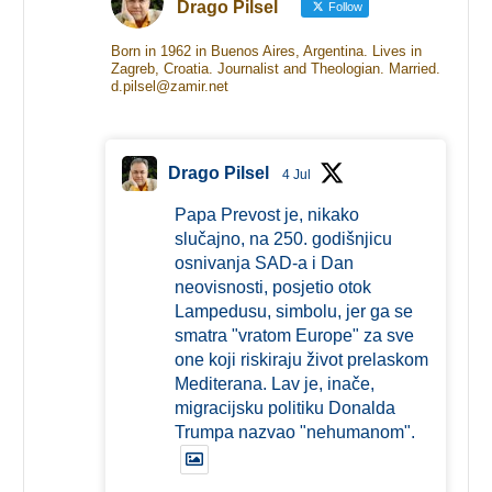
Drago Pilsel
Follow
Born in 1962 in Buenos Aires, Argentina. Lives in
Zagreb, Croatia. Journalist and Theologian. Married.
d.pilsel@zamir.net
Drago Pilsel
4 Jul
Papa Prevost je, nikako
slučajno, na 250. godišnjicu
osnivanja SAD-a i Dan
neovisnosti, posjetio otok
Lampedusu, simbolu, jer ga se
smatra "vratom Europe" za sve
one koji riskiraju život prelaskom
Mediterana. Lav je, inače,
migracijsku politiku Donalda
Trumpa nazvao "nehumanom".