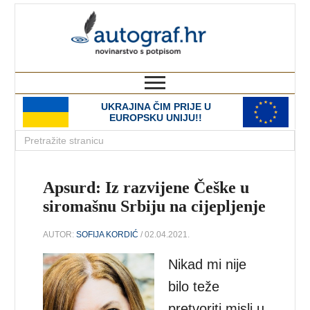
autograf.hr
novinarstvo s potpisom
UKRAJINA ČIM PRIJE U
EUROPSKU UNIJU!!
Apsurd: Iz razvijene Češke u
siromašnu Srbiju na cijepljenje
AUTOR:
SOFIJA KORDIĆ
/ 02.04.2021.
Nikad mi nije
bilo teže
pretvoriti misli u