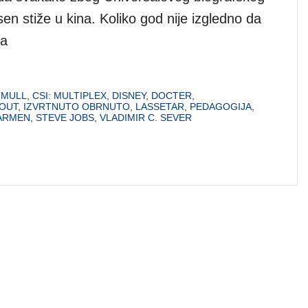
esen stiže u kina. Koliko god nije izgledno da
ma
TMULL
,
CSI: MULTIPLEX
,
DISNEY
,
DOCTER
,
 OUT
,
IZVRTNUTO OBRNUTO
,
LASSETAR
,
PEDAGOGIJA
,
CARMEN
,
STEVE JOBS
,
VLADIMIR C. SEVER