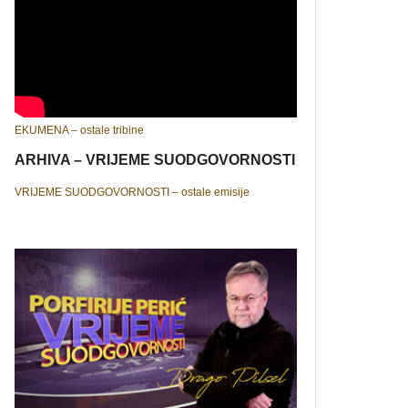
EKUMENA – ostale tribine
ARHIVA – VRIJEME SUODGOVORNOSTI
VRIJEME SUODGOVORNOSTI – ostale emisije