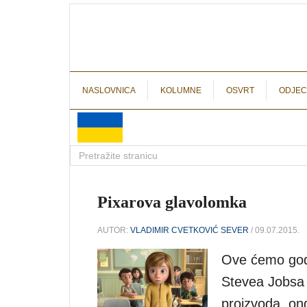
NASLOVNICA
KOLUMNE
OSVRT
ODJEC
Pixarova glavolomka
AUTOR:
VLADIMIR CVETKOVIĆ SEVER
/ 09.07.2015.
Ove ćemo godi
Stevea Jobsa 
proizvoda, on