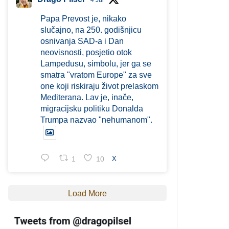
4 Jul
Papa Prevost je, nikako
slučajno, na 250. godišnjicu
osnivanja SAD-a i Dan
neovisnosti, posjetio otok
Lampedusu, simbolu, jer ga se
smatra "vratom Europe" za sve
one koji riskiraju život prelaskom
Mediterana. Lav je, inače,
migracijsku politiku Donalda
Trumpa nazvao "nehumanom".
1
10
X
Load More