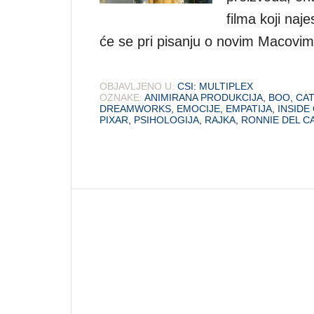
filma koji naj
će se pri pisanju o novim Macovi
OBJAVLJENO U:
CSI: MULTIPLEX
OZNAKE:
ANIMIRANA PRODUKCIJA
,
BOO
,
CA
DREAMWORKS
,
EMOCIJE
,
EMPATIJA
,
INSIDE
PIXAR
,
PSIHOLOGIJA
,
RAJKA
,
RONNIE DEL 