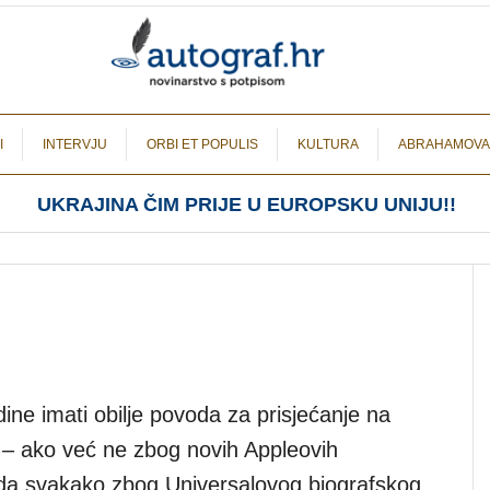
I
INTERVJU
ORBI ET POPULIS
KULTURA
ABRAHAMOVA
UKRAJINA ČIM PRIJE U EUROPSKU UNIJU!!
ne imati obilje povoda za prisjećanje na
– ako već ne zbog novih Appleovih
da svakako zbog Universalovog biografskog