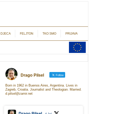
autograf.hr
novinarstvo s potpisom
 DJECA
FELJTON
TKO SMO
PRIJAVA
Drago Pilsel
Follow
Born in 1962 in Buenos Aires, Argentina. Lives in
Zagreb, Croatia. Journalist and Theologian. Married.
d.pilsel@zamir.net
Drago Pilsel