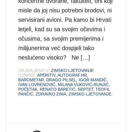
koncertne dvorane, fakulteti, oni koji
misle da joj nisu potrebni brodovi, ni
servisirani avioni. Pa kamo bi Hrvati
letjeli, kad su sa svojim očevima i
očusima, sa svojim premijerima i
milijunerima već dospjeli tako
neslućeno visoko? Ne […]
OBJAVLJENO U:
ZIMSKO LJETOVANJE
OZNAKE:
APERITIV
,
AUTOGRAF.HR
,
BAROMETAR
,
DRAGO PILSEL
,
IGOR MANDIĆ
,
IVAN LOVRENOVIĆ
,
MILANA VUKOVIĆ-RUNJIĆ
,
POČETAK
,
RENATO BARETIĆ
,
SEPTET
,
TEOFIL
PANČIĆ
,
ZDRAVKO ZIMA
,
ZIMSKO LJETOVANJE