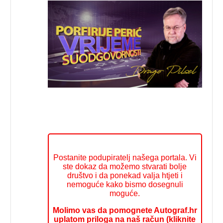
Postanite podupiratelj našega portala. Vi
ste dokaz da možemo stvarati bolje
društvo i da ponekad valja htjeti i
nemoguće kako bismo dosegnuli
moguće.
Molimo vas da pomognete Autograf.hr
uplatom priloga na naš račun (kliknite