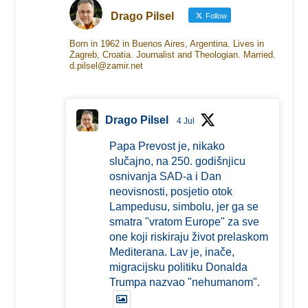
Drago Pilsel
Follow
Born in 1962 in Buenos Aires, Argentina. Lives in
Zagreb, Croatia. Journalist and Theologian. Married.
d.pilsel@zamir.net
Drago Pilsel
4 Jul
Papa Prevost je, nikako
slučajno, na 250. godišnjicu
osnivanja SAD-a i Dan
neovisnosti, posjetio otok
Lampedusu, simbolu, jer ga se
smatra "vratom Europe" za sve
one koji riskiraju život prelaskom
Mediterana. Lav je, inače,
migracijsku politiku Donalda
Trumpa nazvao "nehumanom".