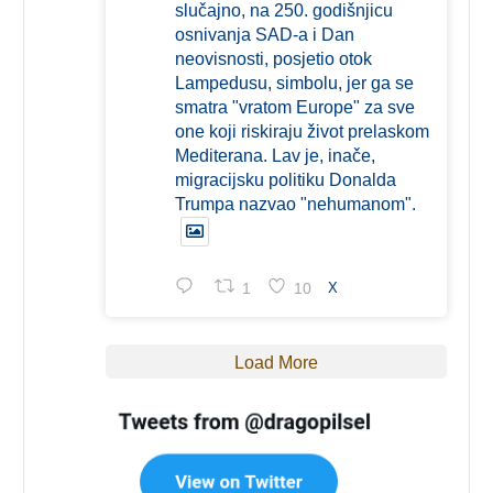
slučajno, na 250. godišnjicu
osnivanja SAD-a i Dan
neovisnosti, posjetio otok
Lampedusu, simbolu, jer ga se
smatra "vratom Europe" za sve
one koji riskiraju život prelaskom
Mediterana. Lav je, inače,
migracijsku politiku Donalda
Trumpa nazvao "nehumanom".
1
10
X
Load More