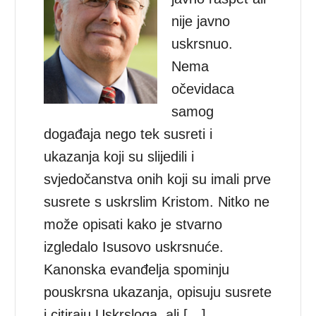
nije javno
uskrsnuo.
Nema
očevidaca
samog
događaja nego tek susreti i
ukazanja koji su slijedili i
svjedočanstva onih koji su imali prve
susrete s uskrslim Kristom. Nitko ne
može opisati kako je stvarno
izgledalo Isusovo uskrsnuće.
Kanonska evanđelja spominju
pouskrsna ukazanja, opisuju susrete
i citiraju Uskrsloga, ali […]