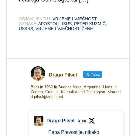
OBJAVLJENO U:
VRIJEME I VJEČNOST
OZNAKE:
APOSTOLI
,
ISUS
,
PETER KUZMIČ
,
USKRS
,
VRIJEME I VJEČNOST
,
ŽENE
Drago Pilsel
Follow
Born in 1962 in Buenos Aires, Argentina. Lives in
Zagreb, Croatia. Journalist and Theologian. Married.
d.pilsel@zamir.net
Drago Pilsel
4 Jul
Papa Prevost je, nikako