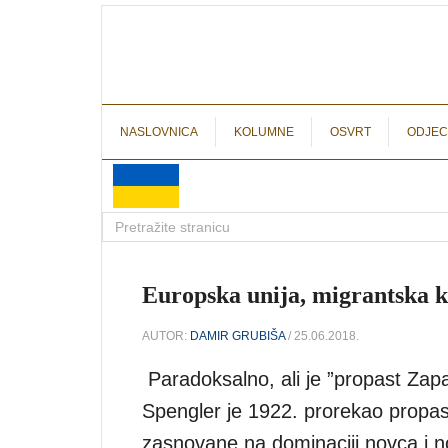
NASLOVNICA
KOLUMNE
OSVRT
ODJEC
Europska unija, migrantska k
AUTOR:
DAMIR GRUBIŠA
/ 25.06.2018.
Paradoksalno, ali je ”propast Za
Spengler je 1922. prorekao propast
zasnovane na dominaciji novca i no