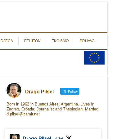
autograf.hr
novinarstvo s potpisom
 DJECA
FELJTON
TKO SMO
PRIJAVA
Drago Pilsel
Follow
Born in 1962 in Buenos Aires, Argentina. Lives in
Zagreb, Croatia. Journalist and Theologian. Married.
d.pilsel@zamir.net
Drago Pilsel