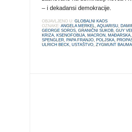
– i dekadansi demokracije.
OBJAVLJENO U:
GLOBALNI KAOS
OZNAKE:
ANGELA MERKEL
,
AQUARISU
,
DAMI
GEORGE SOROS
,
GRANIČNI SUKOB
,
GUY VE
KRIZA
,
KSENOFOBIJA
,
MACRON
,
MAĐARSKA
SPENGLER
,
PAPA FRANJO
,
POLJSKA
,
PROPA
ULRICH BECK
,
USTAŠTVO
,
ZYGMUNT BAUM