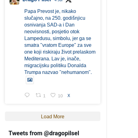
4 Jul
Papa Prevost je, nikako
slučajno, na 250. godišnjicu
osnivanja SAD-a i Dan
neovisnosti, posjetio otok
Lampedusu, simbolu, jer ga se
smatra "vratom Europe" za sve
one koji riskiraju život prelaskom
Mediterana. Lav je, inače,
migracijsku politiku Donalda
Trumpa nazvao "nehumanom".
1
10
X
Load More