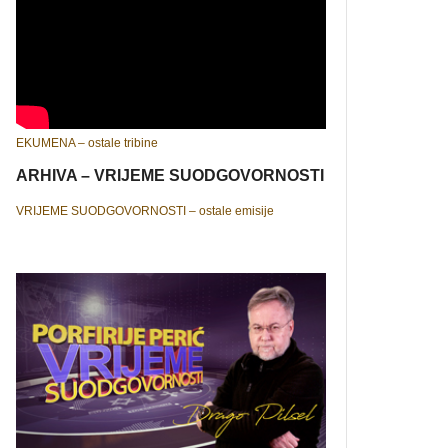
EKUMENA – ostale tribine
ARHIVA – VRIJEME SUODGOVORNOSTI
VRIJEME SUODGOVORNOSTI – ostale emisije