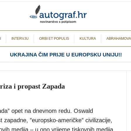
I
INTERVJU
ORBI ET POPULIS
KULTURA
ABRAHAMOVA
UKRAJINA ČIM PRIJE U EUROPSKU UNIJU!!
riza i propast Zapada
pada” opet na dnevnom redu. Oswald
 zapadne, ”europsko-američke” civilizacije,
vih medija – u ono vrijeme tiskovnih medija