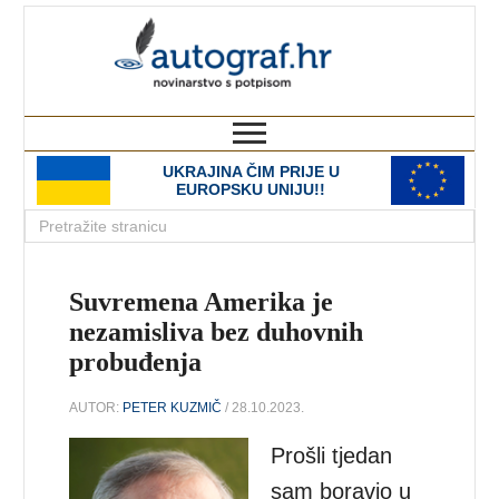
autograf.hr
novinarstvo s potpisom
UKRAJINA ČIM PRIJE U
EUROPSKU UNIJU!!
Suvremena Amerika je
nezamisliva bez duhovnih
probuđenja
AUTOR:
PETER KUZMIČ
/ 28.10.2023.
Prošli tjedan
sam boravio u