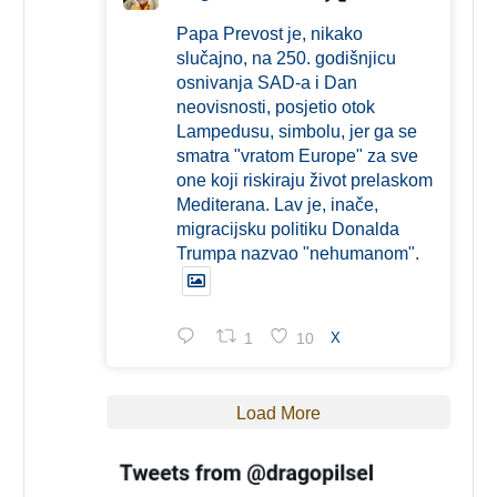
Papa Prevost je, nikako
slučajno, na 250. godišnjicu
osnivanja SAD-a i Dan
neovisnosti, posjetio otok
Lampedusu, simbolu, jer ga se
smatra "vratom Europe" za sve
one koji riskiraju život prelaskom
Mediterana. Lav je, inače,
migracijsku politiku Donalda
Trumpa nazvao "nehumanom".
1
10
X
Load More