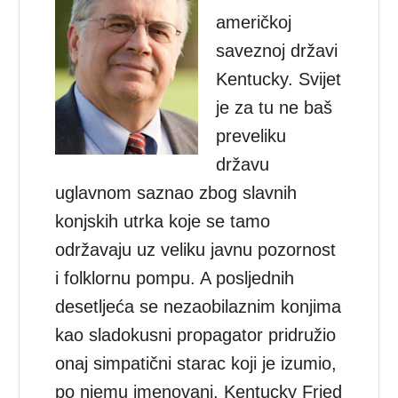
američkoj
saveznoj državi
Kentucky. Svijet
je za tu ne baš
preveliku
državu
uglavnom saznao zbog slavnih
konjskih utrka koje se tamo
održavaju uz veliku javnu pozornost
i folklornu pompu. A posljednih
desetljeća se nezaobilaznim konjima
kao sladokusni propagator pridružio
onaj simpatični starac koji je izumio,
po njemu imenovani, Kentucky Fried