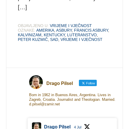
[…]
OBJAVLJENO U:
VRIJEME I VJEČNOST
OZNAKE:
AMERIKA
,
ASBURY
,
FRANCIS ASBURY
,
KALVINIZAM
,
KENTUCKY
,
LUTERANSTVO
,
PETER KUZMIČ
,
SAD
,
VRIJEME I VJEČNOST
Drago Pilsel
Follow
Born in 1962 in Buenos Aires, Argentina. Lives in
Zagreb, Croatia. Journalist and Theologian. Married.
d.pilsel@zamir.net
Drago Pilsel
4 Jul