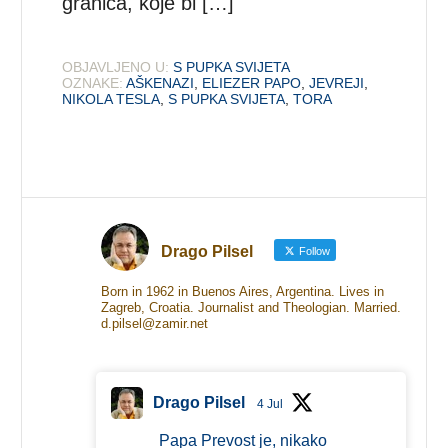
granica, koje bi […]
OBJAVLJENO U:
S PUPKA SVIJETA
OZNAKE:
AŠKENAZI
,
ELIEZER PAPO
,
JEVREJI
,
NIKOLA TESLA
,
S PUPKA SVIJETA
,
TORA
Drago Pilsel
Follow
Born in 1962 in Buenos Aires, Argentina. Lives in
Zagreb, Croatia. Journalist and Theologian. Married.
d.pilsel@zamir.net
Drago Pilsel
4 Jul
Papa Prevost je, nikako