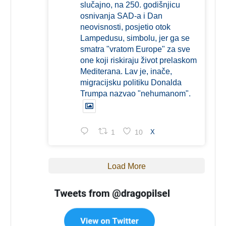
slučajno, na 250. godišnjicu
osnivanja SAD-a i Dan
neovisnosti, posjetio otok
Lampedusu, simbolu, jer ga se
smatra "vratom Europe" za sve
one koji riskiraju život prelaskom
Mediterana. Lav je, inače,
migracijsku politiku Donalda
Trumpa nazvao "nehumanom".
1
10
X
Load More