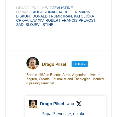
OBJAVLJENO U:
SLOJEVI ISTINE
OZNAKE:
AUGUSTINAC
,
AURELIE NIMARIN
,
BISKUPI
,
DONALD TRUMP
,
IRAN
,
KATOLIČKA
CRKVA
,
LAV XIV
,
ROBERT FRANCIS PREVOST
,
SAD
,
SLOJEVI ISTINE
Drago Pilsel
Follow
Born in 1962 in Buenos Aires, Argentina. Lives in
Zagreb, Croatia. Journalist and Theologian. Married.
d.pilsel@zamir.net
Drago Pilsel
4 Jul
Papa Prevost je, nikako