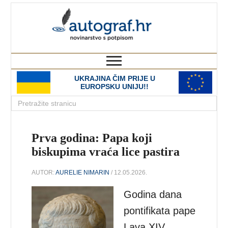
autograf.hr
novinarstvo s potpisom
UKRAJINA ČIM PRIJE U
EUROPSKU UNIJU!!
Prva godina: Papa koji
biskupima vraća lice pastira
AUTOR:
AURELIE NIMARIN
/ 12.05.2026.
Godina dana
pontifikata pape
Lava XIV.,