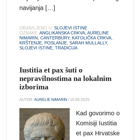
navijanja […]
OBJAVLJENO U:
SLOJEVI ISTINE
OZNAKE:
ANGLIKANSKA CRKVA
,
AURELINE
NIMARIN
,
CANTERBURY
,
KATOLIČKA CRKVA
,
KRŠTENJE
,
POSLANJE
,
SARAH MULLALLY
,
SLOJEVI ISTINE
,
TRADICIJA
Iustitia et pax šuti o
nepravilnostima na lokalnim
izborima
AUTOR:
AURELIE NIMARIN
/ 10.06.2025.
Kad govorimo o
Komisiji Iustitia
et pax Hrvatske