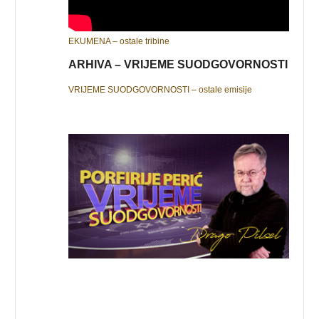
EKUMENA – ostale tribine
ARHIVA – VRIJEME SUODGOVORNOSTI
VRIJEME SUODGOVORNOSTI – ostale emisije