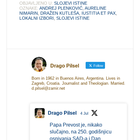
OBJAVLJENO U:
SLOJEVI ISTINE
OZNAKE:
ANDREJ PLENKOVIĆ
,
AURELINE
NIMARIN
,
DRAŽEN KUTLEŠA
,
IUSTITIA ET PAX
,
LOKALNI IZBORI
,
SLOJEVI ISTINE
Drago Pilsel
Follow
Born in 1962 in Buenos Aires, Argentina. Lives in
Zagreb, Croatia. Journalist and Theologian. Married.
d.pilsel@zamir.net
Drago Pilsel
4 Jul
Papa Prevost je, nikako
slučajno, na 250. godišnjicu
osnivanja SAD-a i Dan