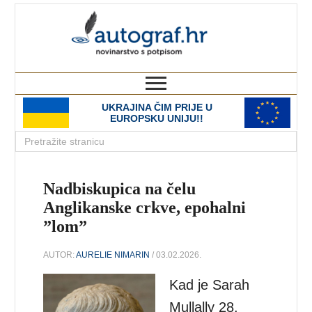
autograf.hr
novinarstvo s potpisom
UKRAJINA ČIM PRIJE U
EUROPSKU UNIJU!!
Nadbiskupica na čelu
Anglikanske crkve, epohalni
”lom”
AUTOR:
AURELIE NIMARIN
/ 03.02.2026.
Kad je Sarah
Mullally 28.