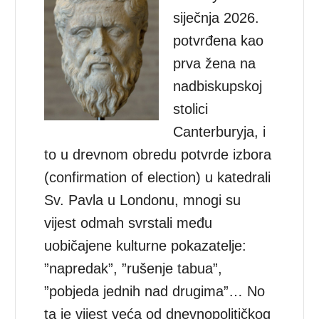
siječnja 2026.
potvrđena kao
prva žena na
nadbiskupskoj
stolici
Canterburyja, i
to u drevnom obredu potvrde izbora
(confirmation of election) u katedrali
Sv. Pavla u Londonu, mnogi su
vijest odmah svrstali među
uobičajene kulturne pokazatelje:
”napredak”, ”rušenje tabua”,
”pobjeda jednih nad drugima”… No
ta je vijest veća od dnevnopolitičkog