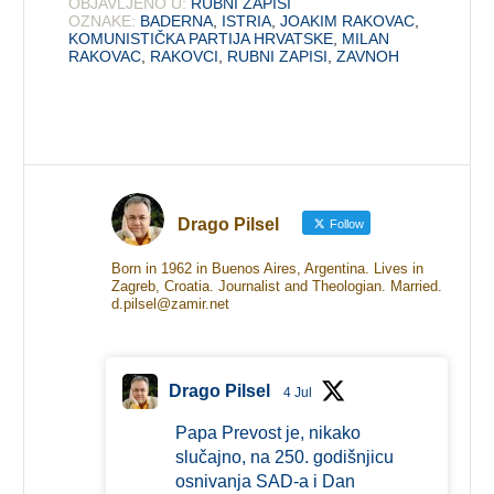
OBJAVLJENO U:
RUBNI ZAPISI
OZNAKE:
BADERNA
,
ISTRIA
,
JOAKIM RAKOVAC
,
KOMUNISTIČKA PARTIJA HRVATSKE
,
MILAN
RAKOVAC
,
RAKOVCI
,
RUBNI ZAPISI
,
ZAVNOH
Drago Pilsel
Follow
Born in 1962 in Buenos Aires, Argentina. Lives in
Zagreb, Croatia. Journalist and Theologian. Married.
d.pilsel@zamir.net
Drago Pilsel
4 Jul
Papa Prevost je, nikako
slučajno, na 250. godišnjicu
osnivanja SAD-a i Dan