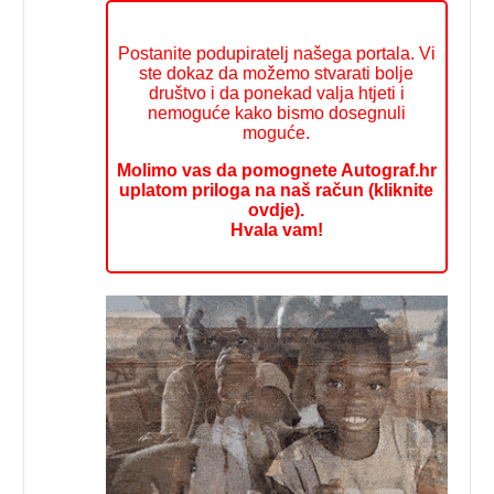
Postanite podupiratelj našega portala. Vi
ste dokaz da možemo stvarati bolje
društvo i da ponekad valja htjeti i
nemoguće kako bismo dosegnuli
moguće.
Molimo vas da pomognete Autograf.hr
uplatom priloga na naš račun (kliknite
ovdje).
Hvala vam!