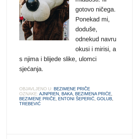
gotovo ničega.
Ponekad mi,
doduše,
odnekud navru
okusi i mirisi, a
s njima i blijede slike, ulomci
sjećanja.
OBJAVLJENO U:
BEZIMENE PRIČE
OZNAKE:
AJNPREN
,
BAKA
,
BEZIMENA PRIĆE
,
BEZIMENE PRIČE
,
ENTONI ŠEPERIĆ
,
GOLUB
,
TREBEVIĆ