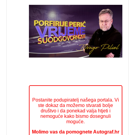
Postanite podupiratelj našega portala. Vi
ste dokaz da možemo stvarati bolje
društvo i da ponekad valja htjeti i
nemoguće kako bismo dosegnuli
moguće.
Molimo vas da pomognete Autograf.hr