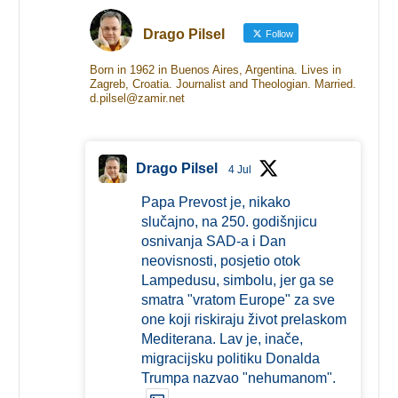
Drago Pilsel
Follow
Born in 1962 in Buenos Aires, Argentina. Lives in
Zagreb, Croatia. Journalist and Theologian. Married.
d.pilsel@zamir.net
Drago Pilsel
4 Jul
Papa Prevost je, nikako
slučajno, na 250. godišnjicu
osnivanja SAD-a i Dan
neovisnosti, posjetio otok
Lampedusu, simbolu, jer ga se
smatra "vratom Europe" za sve
one koji riskiraju život prelaskom
Mediterana. Lav je, inače,
migracijsku politiku Donalda
Trumpa nazvao "nehumanom".