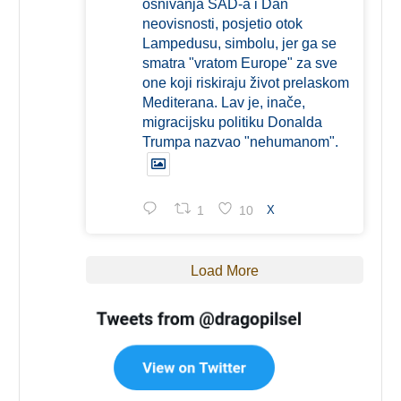
osnivanja SAD-a i Dan
neovisnosti, posjetio otok
Lampedusu, simbolu, jer ga se
smatra "vratom Europe" za sve
one koji riskiraju život prelaskom
Mediterana. Lav je, inače,
migracijsku politiku Donalda
Trumpa nazvao "nehumanom".
1
10
X
Load More