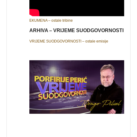
EKUMENA – ostale tribine
ARHIVA – VRIJEME SUODGOVORNOSTI
VRIJEME SUODGOVORNOSTI – ostale emisije