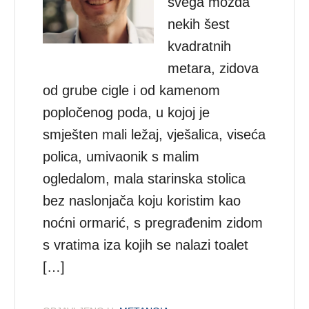
svega možda
nekih šest
kvadratnih
metara, zidova
od grube cigle i od kamenom
popločenog poda, u kojoj je
smješten mali ležaj, vješalica, viseća
polica, umivaonik s malim
ogledalom, mala starinska stolica
bez naslonjača koju koristim kao
noćni ormarić, s pregrađenim zidom
s vratima iza kojih se nalazi toalet
[…]