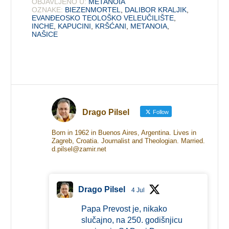
OBJAVLJENO U:
METANOIA
OZNAKE:
BIEZENMORTEL
,
DALIBOR KRALJIK
,
EVANĐEOSKO TEOLOŠKO VELEUČILIŠTE
,
INCHE
,
KAPUCINI
,
KRŠĆANI
,
METANOIA
,
NAŠICE
Drago Pilsel
Follow
Born in 1962 in Buenos Aires, Argentina. Lives in
Zagreb, Croatia. Journalist and Theologian. Married.
d.pilsel@zamir.net
Drago Pilsel
4 Jul
Papa Prevost je, nikako
slučajno, na 250. godišnjicu