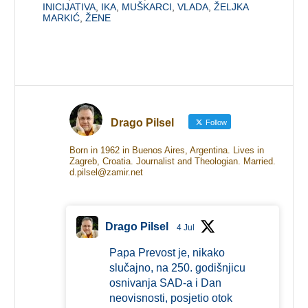
INICIJATIVA
,
IKA
,
MUŠKARCI
,
VLADA
,
ŽELJKA
MARKIĆ
,
ŽENE
Drago Pilsel
Follow
Born in 1962 in Buenos Aires, Argentina. Lives in
Zagreb, Croatia. Journalist and Theologian. Married.
d.pilsel@zamir.net
Drago Pilsel
4 Jul
Papa Prevost je, nikako
slučajno, na 250. godišnjicu
osnivanja SAD-a i Dan
neovisnosti, posjetio otok