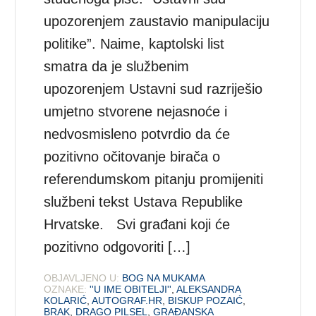
upozorenjem zaustavio manipulaciju
politike”. Naime, kaptolski list
smatra da je službenim
upozorenjem Ustavni sud razriješio
umjetno stvorene nejasnoće i
nedvosmisleno potvrdio da će
pozitivno očitovanje birača o
referendumskom pitanju promijeniti
službeni tekst Ustava Republike
Hrvatske. Svi građani koji će
pozitivno odgovoriti […]
OBJAVLJENO U:
BOG NA MUKAMA
OZNAKE:
''U IME OBITELJI''
,
ALEKSANDRA
KOLARIĆ
,
AUTOGRAF.HR
,
BISKUP POZAIĆ
,
BRAK
,
DRAGO PILSEL
,
GRAĐANSKA