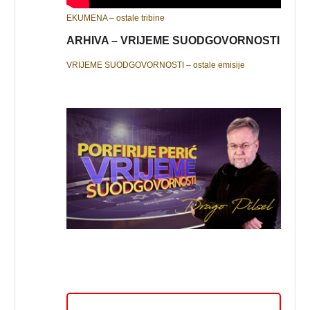
EKUMENA – ostale tribine
ARHIVA – VRIJEME SUODGOVORNOSTI
VRIJEME SUODGOVORNOSTI – ostale emisije