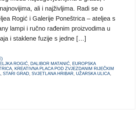
jnovijima, ali i najživljima. Radi se o
ljea Rogić i Galerije Poneštrica – ateljea s
fany lampi i ručno rađenim proizvodima u
aja i staklene fuzije s jedne […]
E)
ŽELJKA ROGIĆ
,
DALIBOR MATANIĆ
,
EUROPSKA
TRICA
,
KREATIVNA PLACA POD ZVJEZDANIM RIJEČKIM
A
,
STARI GRAD
,
SVJETLANA HRIBAR
,
UŽARSKA ULICA
,