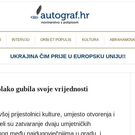
I
INTERVJU
ORBI ET POPULIS
KULTURA
ABRAHAMOVA
UKRAJINA ČIM PRIJE U EUROPSKU UNIJU!!
lako gubila svoje vrijednosti
všoj prijestolnici kulture, umjesto otvorenja i
li su zatvaranje dvaju umjetničkih
nog među najdugovječnijima u gradu, i