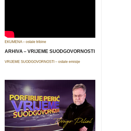
EKUMENA – ostale tribine
ARHIVA – VRIJEME SUODGOVORNOSTI
VRIJEME SUODGOVORNOSTI – ostale emisije