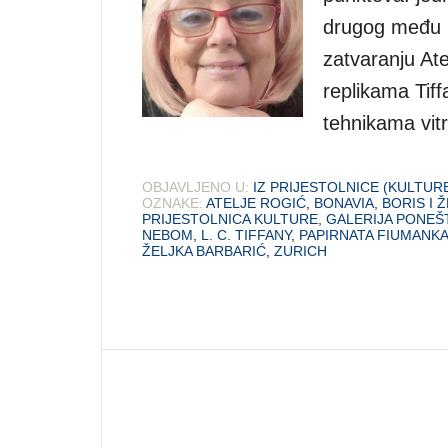
drugog među na
zatvaranju Ate
replikama Tif
tehnikama vitr
OBJAVLJENO U:
IZ PRIJESTOLNICE (KULTUR
OZNAKE:
ATELJE ROGIĆ
,
BONAVIA
,
BORIS I 
PRIJESTOLNICA KULTURE
,
GALERIJA PONEŠ
NEBOM
,
L. C. TIFFANY
,
PAPIRNATA FIUMANK
ŽELJKA BARBARIĆ
,
ZURICH