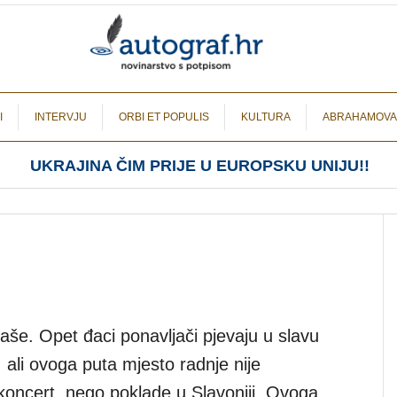
I
INTERVJU
ORBI ET POPULIS
KULTURA
ABRAHAMOVA
UKRAJINA ČIM PRIJE U EUROPSKU UNIJU!!
jaše. Opet đaci ponavljači pjevaju u slavu
 ali ovoga puta mjesto radnje nije
ncert, nego poklade u Slavoniji. Ovoga