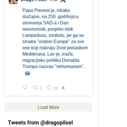
4 Jul
Papa Prevost je, nikako
slučajno, na 250. godišnjicu
osnivanja SAD-a i Dan
neovisnosti, posjetio otok
Lampedusu, simbolu, jer ga se
smatra "vratom Europe" za sve
one koji riskiraju život prelaskom
Mediterana. Lav je, inače,
migracijsku politiku Donalda
Trumpa nazvao "nehumanom".
1
10
X
Load More