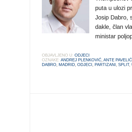
puta u ulozi p
Josip Dabro, 
dakle, član vl
ministar polj
OBJAVLJENO U:
ODJECI
OZNAKE:
ANDREJ PLENKOVIĆ
,
ANTE PAVELIĆ
DABRO
,
MADRID
,
ODJECI
,
PARTIZANI
,
SPLIT
,