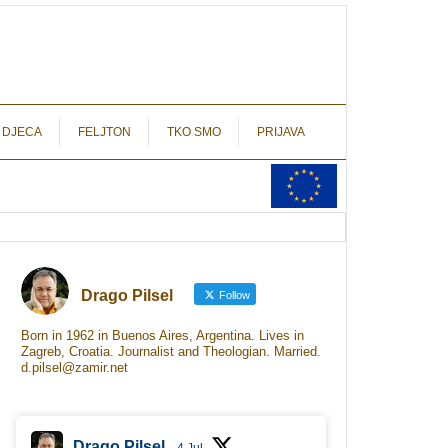
autograf.hr
novinarstvo s potpisom
 DJECA
FELJTON
TKO SMO
PRIJAVA
Drago Pilsel
Follow
Born in 1962 in Buenos Aires, Argentina. Lives in
Zagreb, Croatia. Journalist and Theologian. Married.
d.pilsel@zamir.net
Drago Pilsel