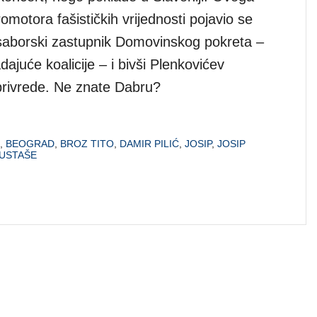
romotora fašističkih vrijednosti pojavio se
saborski zastupnik Domovinskog pokreta –
adajuće koalicije – i bivši Plenkovićev
oprivrede. Ne znate Dabru?
,
BEOGRAD
,
BROZ TITO
,
DAMIR PILIĆ
,
JOSIP
,
JOSIP
USTAŠE