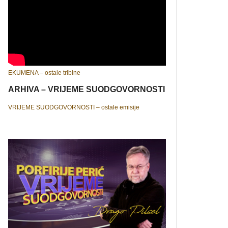
EKUMENA – ostale tribine
ARHIVA – VRIJEME SUODGOVORNOSTI
VRIJEME SUODGOVORNOSTI – ostale emisije