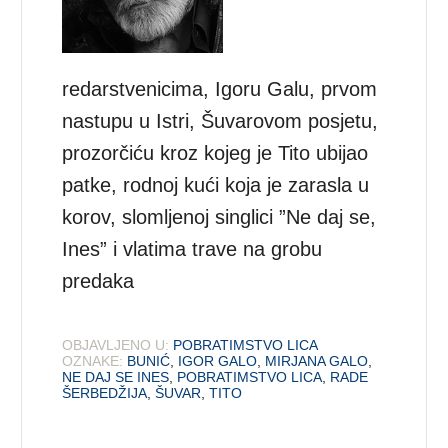
redarstvenicima, Igoru Galu, prvom
nastupu u Istri, Šuvarovom posjetu,
prozorčiću kroz kojeg je Tito ubijao
patke, rodnoj kući koja je zarasla u
korov, slomljenoj singlici ”Ne daj se,
Ines” i vlatima trave na grobu
predaka
OBJAVLJENO U:
POBRATIMSTVO LICA
OZNAKE:
BUNIĆ
,
IGOR GALO
,
MIRJANA GALO
,
NE DAJ SE INES
,
POBRATIMSTVO LICA
,
RADE
ŠERBEDŽIJA
,
ŠUVAR
,
TITO