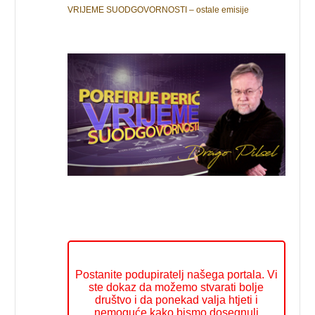
VRIJEME SUODGOVORNOSTI – ostale emisije
Postanite podupiratelj našega portala. Vi
ste dokaz da možemo stvarati bolje
društvo i da ponekad valja htjeti i
nemoguće kako bismo dosegnuli