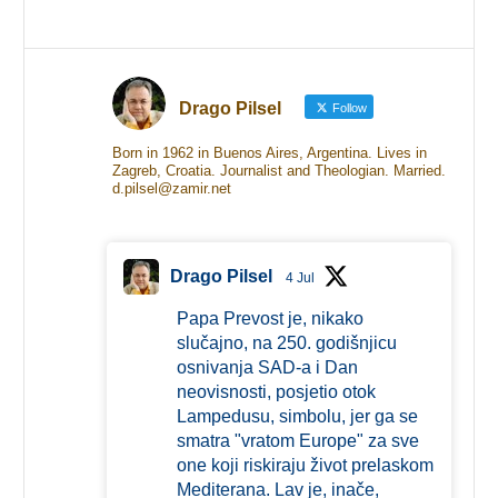
Drago Pilsel
Follow
Born in 1962 in Buenos Aires, Argentina. Lives in
Zagreb, Croatia. Journalist and Theologian. Married.
d.pilsel@zamir.net
Drago Pilsel
4 Jul
Papa Prevost je, nikako
slučajno, na 250. godišnjicu
osnivanja SAD-a i Dan
neovisnosti, posjetio otok
Lampedusu, simbolu, jer ga se
smatra "vratom Europe" za sve
one koji riskiraju život prelaskom
Mediterana. Lav je, inače,